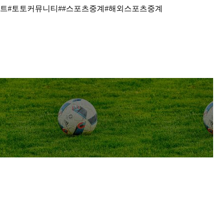
이트#토토커뮤니티##스포츠중계#해외스포츠중계