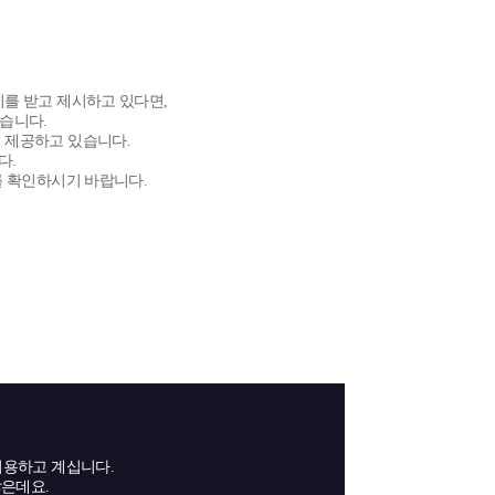
를 받고 제시하고 있다면,
습니다.
 제공하고 있습니다.
다.
를 확인하시기 바랍니다.
이용하고 계십니다.
은데요.