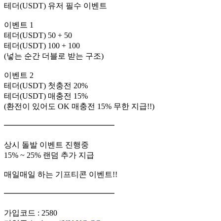
테더(USDT) 유저 필수 이벤트
이벤트 1
테더(USDT) 50 + 50
테더(USDT) 100 + 100
(넣는 순간 더블로 받는 구조)
이벤트 2
테더(USDT) 첫충전 20%
테더(USDT) 매충전 15%
(환전이 있어도 OK 매충전 15% 무한 지급!!)
━━━━━━━━━━━━━━
상시 돌발 이벤트 진행중
15% ~ 25% 랜덤 추가 지급
매일매일 하는 기프티콘 이벤트!!
━━━━━━━━━━━━━━
가입코드 : 2580