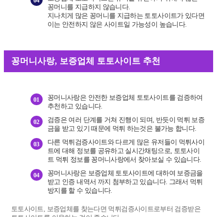
04
꽁머니를 지급하지 않습니다.
지나치게 많은 꽁머니를 지급하는 토토사이트가 있다면
이는 안전하지 않은 사이트일 가능성이 높습니다.
꽁머니사랑, 보증업체 토토사이트 추천
꽁머니사랑은 안전한 보증업체 토토사이트를 검증하여
01
추천하고 있습니다.
검증은 여러 단계를 거쳐 진행이 되며, 반듯이 먹튀 보증
02
금을 받고 있기 때문에 먹튀 하는것은 불가능 합니다.
다른 먹튀검증사이트와 다르게 많은 유저들이 먹튀사이
03
트에 대해 정보를 공유하고 실시간채팅으로,
토토사이
트 먹튀 정보를 꽁머니사랑에서 찾아보실 수 있습니다.
꽁머니사랑은 보증업체 토토사이트에 대하여 보증금을
04
받고 인증 내역서 까지 첨부하고 있습니다. 그래서 먹튀
방지를 할 수 있습니다.
토토사이트, 보증업체를 찾는다면 먹튀검증사이트로부터 검증받은