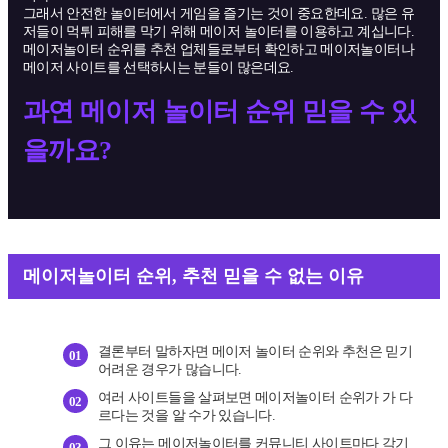
그래서 안전한 놀이터에서 게임을 즐기는 것이 중요한데요. 많은 유
저들이 먹튀 피해를 막기 위해 메이저 놀이터를 이용하고 계십니다.
메이저놀이터 순위를 추천 업체들로부터 확인하고 메이저놀이터나
메이저 사이트를 선택하시는 분들이 많은데요.
과연 메이저 놀이터 순위 믿을 수 있
을까요?
메이저놀이터 순위, 추천 믿을 수 없는 이유
결론부터 말하자면 메이저 놀이터 순위와 추천은 믿기
01
어려운 경우가 많습니다.
여러 사이트들을 살펴보면 메이저놀이터 순위가 가 다
02
르다는 것을 알 수가 있습니다.
그 이유는 메이저놀이터를 커뮤니티 사이트마다 각기
03