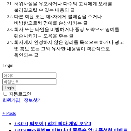
허위사실을 유포하거나 다수의 고객에게 오해를
불러일으킬 수 있는 내용의 글
다른 회원 또는 제3자에게 불쾌감을 주거나
비방함으로써 명예를 손상시키는 글
회사 또는 타인을 비방하거나 중상 모략으로 명예를
훼손시키거나 모욕을 주는 글
회사에서 인정하지 않은 영리를 목적으로 하거나 광고
및 홍보 또는 그와 유사한 내용임이 객관적으로
확인되는 글
Login
Login
자동로그인
회원가입
|
정보찾기
+
Posts
08.09
[ 빅보이 ] 업계 최다 게임 보유!!
08.09
❤️조로벳❤️ 이보다 더 좋을순 없다 풍성한 이벤트