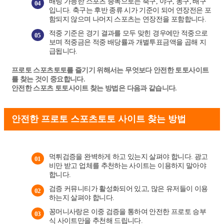
배팅 가능한 스포츠 종목으로는 축구, 야구, 농구, 배구
04
입니다. 축구는 후반 종류 시가 기준이 되어 연장전은 포
함되지 않으며
나머지 스포츠는 연장전을 포함합니다.
적중 기준은 경기 결과를 모두 맞힌 경우에만 적중으로
05
보며 적중금은 적중 배당률과 개별투표금액을 곱해 지
급됩니다.
프로토 스포츠토토를 즐기기 위해서는 무엇보다 안전한 토토사이트
를 찾는 것이 중요합니다.
안전한 스포츠 토토사이트 찾는 방법은 다음과 같습니다.
안전한 프로토 스포츠토토 사이트 찾는 방법
먹튀검증을 완벽하게 하고 있는지 살펴야 합니다. 광고
01
비만 받고 업체를 추천하는 사이트는 이용하지 말아야
합니다.
검증 커뮤니티가 활성화되어 있고, 많은 유저들이 이용
02
하는지 살펴야 합니다.
꽁머니사랑은 이중 검증을 통하여 안전한 프로토 승부
03
식 사이트만을 추천해 드립니다.