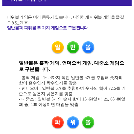
파워볼 게임은 여러 종류가 있습니다. 다양하게 파워볼 게임을 즐길
수 있는데요.
일반볼과 파워볼 두 가지 게임으로 구분됩니다.
일반볼은 홀짝 게임, 언더오버 게임, 대중소 게임으
로 구분됩니다.
- 홀짝 게임 : 1~28까지 적힌 일반볼 5개를 추첨해 숫자의
합이 홀수인지 짝수인지를 맞춤
- 언더오버 : 일반볼 5개를 추첨하여 숫자의 합이 72.5를 기
준으로 높은지 낮은지를 맞춤
- 대중소 : 일반볼 5개의 숫자 합이 15~64일 때 소, 65~80일
때 중, 130 이상이면 대임을 맞춤