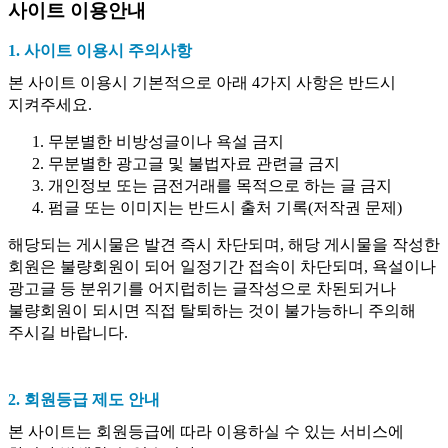
사이트 이용안내
1. 사이트 이용시 주의사항
본 사이트 이용시 기본적으로 아래 4가지 사항은 반드시
지켜주세요.
무분별한 비방성글이나 욕설 금지
무분별한 광고글 및 불법자료 관련글 금지
개인정보 또는 금전거래를 목적으로 하는 글 금지
펌글 또는 이미지는 반드시 출처 기록(저작권 문제)
해당되는 게시물은 발견 즉시 차단되며, 해당 게시물을 작성한
회원은 불량회원이 되어 일정기간 접속이 차단되며, 욕설이나
광고글 등 분위기를 어지럽히는 글작성으로 차된되거나
불량회원이 되시면 직접 탈퇴하는 것이 불가능하니 주의해
주시길 바랍니다.
2. 회원등급 제도 안내
본 사이트는 회원등급에 따라 이용하실 수 있는 서비스에