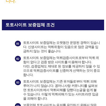
니다.
토토사이트 보증업체 조건
토토사이트 보증업체는 오랫동안 운영된 경력이 있습니
01
다. 신생사이트는 먹튀위험이 있음으로 많은 금액을 입
금하지 않는 것이 좋습니다.
토토사이트 보증업체는 먹튀검증사이트로부터 먹튀 위
02
험이 없다고 검증 받은 사이트를 이용해야 합니다.
다만, 검증업체도 제대로 된 정보를 제공하지 않을 수 있
으므로 먹튀검증사이트를 신중하게 선택하는 것이 중요
합니다.
토토사이트 보증업체는 기존 유저들로부터 먹튀 피해
03
루머가 나지 않습니다. 꽁머니사랑 커뮤니티를 살펴보
면 토토사이트에서 먹튀피해를 당했다는
글을 쉽게 볼
수 있습니다. 이렇게 먹튀피해가 있는 사이트라면 입금
을 피해야 합니다.
보증업체 토토사이트는 유저를 유인하기 위해서 많은