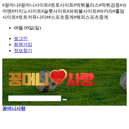
#꽁머니#꽁머니사이트#토토사이트#먹튀폴리스#먹튀검증#슈
어맨#카지노사이트#슬롯사이트#파워볼사이트#바카라#홀덤
사이트#토토커뮤니티##스포츠중계#해외스포츠중계
08월 09일(일)
로그인
회원가입
정보찾기
꽁머니사랑