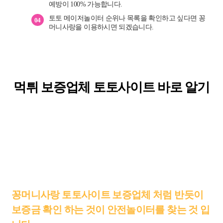
예방이 100% 가능합니다.
토토 메이저놀이터 순위나 목록을 확인하고 싶다면 꽁
04
머니사랑을 이용하시면 되겠습니다.
먹튀 보증업체 토토사이트
바로 알기
토토사이트를 이용하면서 먹튀 보증업체 토토사이트를 찾는 분들이
늘고 있습니다.
먹튀 보증업체 토토사이트가 아니면 베팅후 당첨 되더라도 환전을 받
을 수 없기 때문입니다.
토토검증 사이트 일부 보증업체 표시는 되어있지만 먹튀 당하고 있습
니다.
꽁머니사랑 토토사이트 보증업체 처럼 반듯이
보증금 확인 하는 것이
안전놀이터를 찾는 것 입