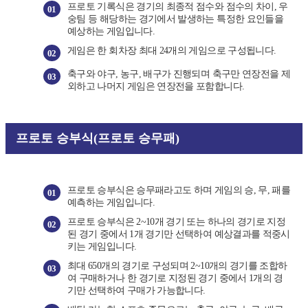
프로토 기록식은 경기의 최종적 점수와 점수의 차이, 우
01
숭팀 등 해당하는 경기에서 발생하는 특정한 요인들을
예상하는 게임입니다.
게임은 한 회차장 최대 24개의 게임으로 구성됩니다.
02
축구와 야구, 농구, 배구가 진행되며 축구만 연장전을 제
03
외하고 나머지 게임은 연장전을 포함합니다.
프로토 승부식(프로토 승무패)
프로토 승부식은 승무패라고도 하며 게임의 승, 무, 패를
01
예측하는 게임입니다.
프로토 승부식은 2~10개 경기 또는 하나의 경기로 지정
02
된 경기 중에서 1개 경기만 선택하여 예상결과를 적중시
키는 게임입니다.
최대 650개의 경기로 구성되며 2~10개의 경기를 조합하
03
여 구매하거나 한 경기로 지정된 경기 중에서 1개의 경
기만 선택하여 구매가 가능합니다.