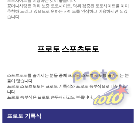
토토사이트를 이용하는 것이 좋습니다.
꽁머니사랑은 먹튀 보증 토토사이트, 먹튀 검증된 토토사이트를 이미
추천해 드리고 있으므로 원하는 사이트를 안심하고 이용하시면 되겠
습니다.
프로토 스포츠토토
스포츠토토를 즐기시는 분들 중에 프로토 스포츠 토토를 즐기시는 분
들이 많습니다.
프로토 스포츠토토는 프로토 기록식와 프로토 승부식으로 나누어집
니다.
프로토 승부식은 프로토 승무패라고도 부릅니다.
프로토 기록식