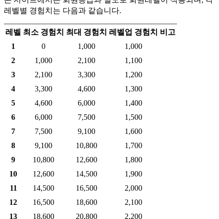
레벨별 경험치는 다음과 같습니다.
레벨
최소 경험치
최대 경험치
레벨업 경험치
비고
1
0
1,000
1,000
2
1,000
2,100
1,100
3
2,100
3,300
1,200
4
3,300
4,600
1,300
5
4,600
6,000
1,400
6
6,000
7,500
1,500
7
7,500
9,100
1,600
8
9,100
10,800
1,700
9
10,800
12,600
1,800
10
12,600
14,500
1,900
11
14,500
16,500
2,000
12
16,500
18,600
2,100
13
18,600
20,800
2,200