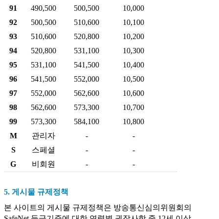
91
490,500
500,500
10,000
92
500,500
510,600
10,100
93
510,600
520,800
10,200
94
520,800
531,100
10,300
95
531,100
541,500
10,400
96
541,500
552,000
10,500
97
552,000
562,600
10,600
98
562,600
573,300
10,700
99
573,300
584,100
10,800
M
관리자
-
-
S
스페셜
-
-
G
비회원
-
-
5. 게시물 규제정책
본 사이트의 게시물 규제정책은 방송통신심의위원회의
SafeNet 등급기준에 대한 연령별 권장사항 중 12세 이상