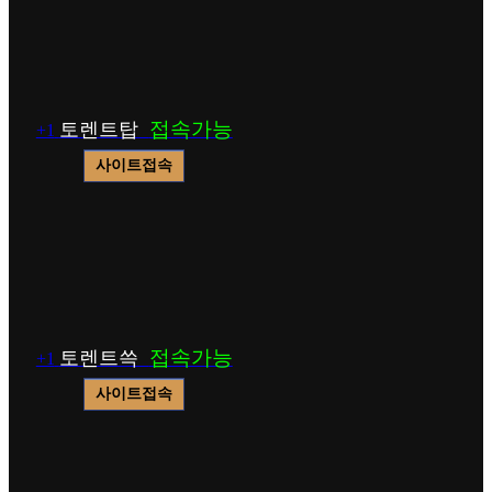
접속가능
토렌트탑
+1
사이트접속
접속가능
토렌트쓱
+1
사이트접속