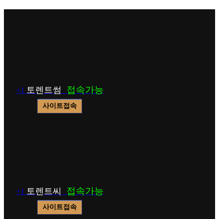
접속가능
토렌트썸
+1
사이트접속
접속가능
토렌트씨
+1
사이트접속