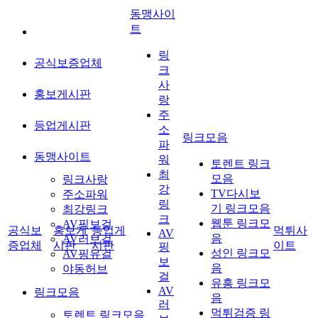
동맹사이
트
링
공식보증업체
크
사
홍보게시판
랑
주
등업게시판
소
링크모음
파
동맹사이트
워
토렌트 링크
최
모음
링크사랑
강
TV다시보
주소파워
링
기 링크모음
최강링크
크
웹툰 링크모
AV핑보걸
공식보
홍보게
등업게
먹튀사
AV
음
AV러브걸
증업체
시판
시판
이트
핑
성인 링크모
AV핑유걸
보
음
야동허브
걸
유흥 링크모
AV
링크모음
음
러
먹튀검증 링
토렌트 링크모음