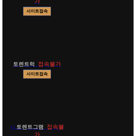
가
사이트접속
접속불가
토렌트럭
사이트접속
접속불
토렌트그램
+1
가