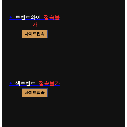
접속불
토렌트와이
+1
가
사이트접속
접속불가
섹토렌트
+1
사이트접속