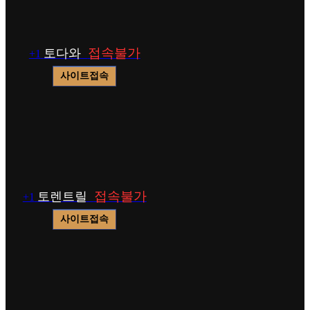
접속불가
토다와
+1
사이트접속
접속불가
토렌트릴
+1
사이트접속