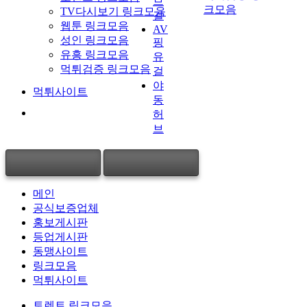
브
크모음
TV다시보기 링크모음
걸
웹툰 링크모음
AV
성인 링크모음
핑
유흥 링크모음
유
먹튀검증 링크모음
걸
야
먹튀사이트
동
허
브
메인
공식보증업체
홍보게시판
등업게시판
동맹사이트
링크모음
먹튀사이트
토렌트 링크모음