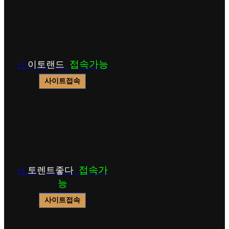
접속가능
이토랜드
+1
사이트접속
접속가
토렌트좋다
+1
능
사이트접속