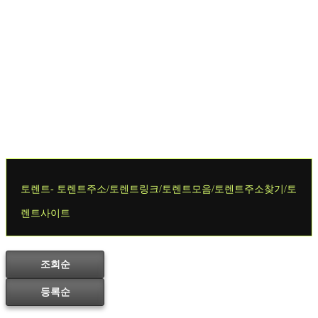
토렌트- 토렌트주소/토렌트링크/토렌트모음/토렌트주소찾기/토
렌트사이트
조회순
등록순