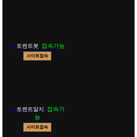
접속가능
토렌트봇
+1
사이트접속
접속가
토렌트알지
+1
능
사이트접속