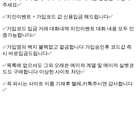
주세요✅
✅지인이벤트 + 가입코드 값 신용입금 해드립니다✅
✅가입코드 입금 거래 대화내역 지인이벤트 대화 내용 모두 인
증가능합니다✅
✅가입명의 백지 블랙없고 깔금합니다 가입승인후 코드값 즉
시 바로입금드립니다✅
✅목록에 없으셔도 그외 오래쓴 메이져 계열 및 메이저 실벳코
드도 구매합니다 이상한 사이트 차단✅
✅꼭 파시는 사이트 이름 기재후 텔레,카톡주시면 감사합니다
✅