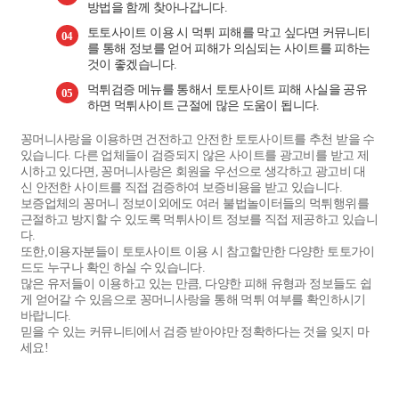
방법을 함께 찾아나갑니다.
토토사이트 이용 시 먹튀 피해를 막고 싶다면 커뮤니티
04
를 통해 정보를 얻어 피해가 의심되는 사이트를 피하는
것이 좋겠습니다.
먹튀검증 메뉴를 통해서 토토사이트 피해 사실을 공유
05
하면 먹튀사이트 근절에 많은 도움이 됩니다.
꽁머니사랑을 이용하면 건전하고 안전한 토토사이트를 추천 받을 수
있습니다. 다른 업체들이 검증되지 않은 사이트를 광고비를 받고 제
시하고 있다면,
꽁머니사랑은 회원을 우선으로 생각하고 광고비 대
신 안전한 사이트를 직접 검증하여 보증비용을 받고 있습니다.
보증업체의 꽁머니 정보이외에도 여러 불법놀이터들의 먹튀행위를
근절하고 방지할 수 있도록 먹튀사이트 정보를 직접 제공하고 있습니
다.
또한,이용자분들이 토토사이트 이용 시 참고할만한 다양한 토토가이
드도 누구나 확인 하실 수 있습니다.
많은 유저들이 이용하고 있는 만큼, 다양한 피해 유형과 정보들도 쉽
게 얻어갈 수 있음으로 꽁머니사랑을 통해 먹튀 여부를 확인하시기
바랍니다.
믿을 수 있는 커뮤니티에서 검증 받아야만 정확하다는 것을 잊지 마
세요!