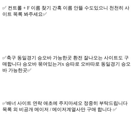
✅ 컨트롤 + F 이름 찾기 간혹 이름 안뜰 수도있으니 천천히 사
이트 목록 봐주세요✅
✅축구 동일경기 승오바 가능한곳 환전 잘나오는 사이트도 구
매합니다 승오바 묶여있는거x 승따로 오바따로 동일경기 승오
바 가능한곳✅
✅배너 사이트 연락 애초에 주지마세오 정중히 부탁드립니다
목록 외 비공개 메이저 / 메이저계열사만 구매 합니다 ✅