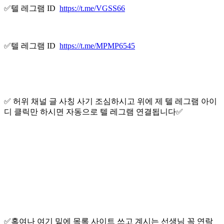
✅텔 레그램 ID
https://t.me/VGSS66
✅텔 레그램 ID
https://t.me/MPMP6545
✅ 허위 채널 글 사칭 사기 조심하시고 위에 제 텔 레그램 아이
디 클릭만 하시면 자동으로 텔 레그램 연결됩니다✅
✅혹여나 여기 밑에 목록 사이트 쓰고 계시는 선생님 꼭 연락