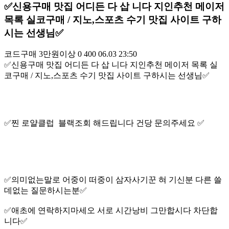
✅신용구매 맛집 어디든 다 삽 니다 지인추천 메이저
목록 실코구매 / 지노,스포츠 수기 맛집 사이트 구하
시는 선생님✅
코드구매
3만원이상
0
400
06.03 23:50
✅신용구매 맛집 어디든 다 삽 니다 지인추천 메이저 목록 실
코구매 / 지노,스포츠 수기 맛집 사이트 구하시는 선생님✅
✅찐 로얄클럽 블랙조회 해드립니다 건당 문의주세요 ✅
✅의미없는말로 어중이 떠중이 삼자사기꾼 혀 기신분 다른 쓸
데없는 질문하시는분✅
✅애초에 연락하지마세오 서로 시간낭비 그만합시다 차단합
니다✅