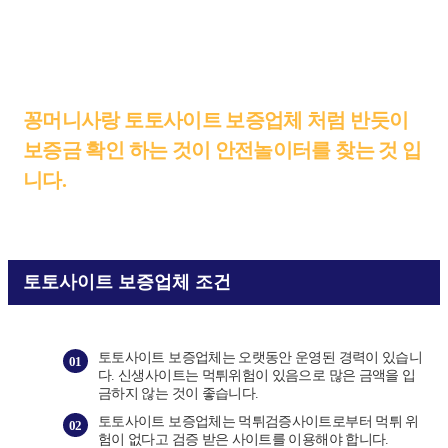
늘고 있습니다.
먹튀 보증업체 토토사이트가 아니면 베팅후 당첨 되더라도 환전을 받
을 수 없기 때문입니다.
토토검증 사이트 일부 보증업체 표시는 되어있지만 먹튀 당하고 있습
니다.
꽁머니사랑 토토사이트 보증업체 처럼 반듯이
보증금 확인 하는 것이
안전놀이터를 찾는 것 입
니다.
토토사이트 보증업체 조건
토토사이트 보증업체는 오랫동안 운영된 경력이 있습니
01
다. 신생사이트는 먹튀위험이 있음으로 많은 금액을 입
금하지 않는 것이 좋습니다.
토토사이트 보증업체는 먹튀검증사이트로부터 먹튀 위
02
험이 없다고 검증 받은 사이트를 이용해야 합니다.