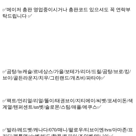
✅메이저 총판 영업중이시거나 총판코드 있으셔도 꼭 연락부
탁드립니다 ✅
✅곰탕/뉴캐슬/르네상스/가을/보테가/리더/드릴/곰탕/브로/킹/
브이/골든라운지/치우/그린랜드/개츠비/파타야✅
✅팩트/언리얼/리얼/똘이/태권브이/지티에이/씨벳/포세이돈/색
계열/텐퍼센트/un벳/솔로몬/스팀/애플/에쿠스✅
✅발라/레드벳/캐나다/070/매니/팔로우/티브이엔/tvn/아마존/프