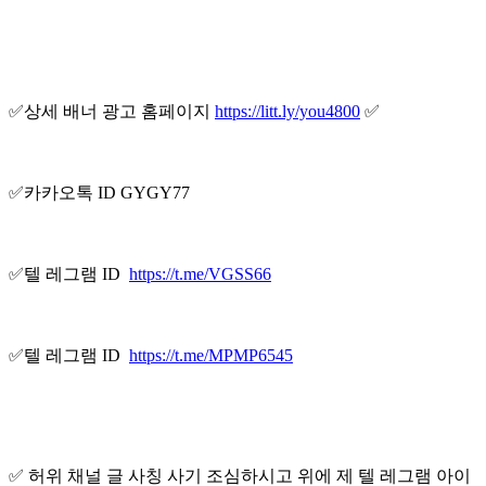
✅상세 배너 광고 홈페이지
https://litt.ly/you4800
✅
✅카카오톡 ID GYGY77
✅텔 레그램 ID
https://t.me/VGSS66
✅텔 레그램 ID
https://t.me/MPMP6545
✅ 허위 채널 글 사칭 사기 조심하시고 위에 제 텔 레그램 아이