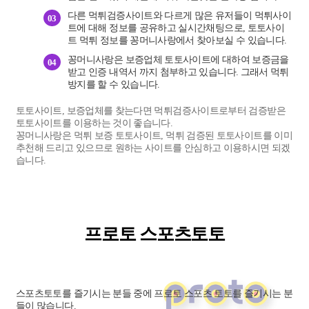
다른 먹튀검증사이트와 다르게 많은 유저들이 먹튀사이
03
트에 대해 정보를 공유하고 실시간채팅으로,
토토사이
트 먹튀 정보를 꽁머니사랑에서 찾아보실 수 있습니다.
꽁머니사랑은 보증업체 토토사이트에 대하여 보증금을
04
받고 인증 내역서 까지 첨부하고 있습니다. 그래서 먹튀
방지를 할 수 있습니다.
토토사이트, 보증업체를 찾는다면 먹튀검증사이트로부터 검증받은
토토사이트를 이용하는 것이 좋습니다.
꽁머니사랑은 먹튀 보증 토토사이트, 먹튀 검증된 토토사이트를 이미
추천해 드리고 있으므로 원하는 사이트를 안심하고 이용하시면 되겠
습니다.
프로토 스포츠토토
스포츠토토를 즐기시는 분들 중에 프로토 스포츠 토토를 즐기시는 분
들이 많습니다.