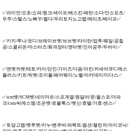
✅라이언/오초/쇼퍼/윙크/세이프/베스킨/패턴/소다/인스포츠/
우주/스텔스/노빠꾸/젤다/우리토지노고렙/메리츠/베이프✅
✅키키/루나/코디/브레이브벳/브브벳/타이탄/업투/웨일/공칠
공/스콜피온/마스터즈/화개장터/엔터벳/인어공주/두바이✅
✅엔벳/N벳/테토/카이/던킨/가이즈/다음/아칸/커세어/IFC/에스
플러스/키트/빅벳/조이풀/페어웨이/노벨/아카데미/미다스✅
✅scm벳/SCM벳/네이마르/스포계열/원달러/문/올스포/더파
크/csm/씨에스엠/조은벳/로블록스/벳신/호텔/가호/센스✅
✅토담고랩/벳투벳/카누/밴쿠버/퍼펙트/옵션/챌린저/아이코닉/