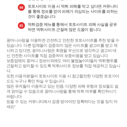
토토사이트 이용 시 먹튀 피해를 막고 싶다면 커뮤니티
04
를 통해 정보를 얻어 피해가 의심되는 사이트를 피하는
것이 좋겠습니다.
먹튀검증 메뉴를 통해서 토토사이트 피해 사실을 공유
05
하면 먹튀사이트 근절에 많은 도움이 됩니다.
꽁머니사랑을 이용하면 건전하고 안전한 토토사이트를 추천 받을 수
있습니다. 다른 업체들이 검증되지 않은 사이트를 광고비를 받고 제
시하고 있다면,
꽁머니사랑은 회원을 우선으로 생각하고 광고비 대
신 안전한 사이트를 직접 검증하여 보증비용을 받고 있습니다.
보증업체의 꽁머니 정보이외에도 여러 불법놀이터들의 먹튀행위를
근절하고 방지할 수 있도록 먹튀사이트 정보를 직접 제공하고 있습니
다.
또한,이용자분들이 토토사이트 이용 시 참고할만한 다양한 토토가이
드도 누구나 확인 하실 수 있습니다.
많은 유저들이 이용하고 있는 만큼, 다양한 피해 유형과 정보들도 쉽
게 얻어갈 수 있음으로 꽁머니사랑을 통해 먹튀 여부를 확인하시기
바랍니다.
믿을 수 있는 커뮤니티에서 검증 받아야만 정확하다는 것을 잊지 마
세요!