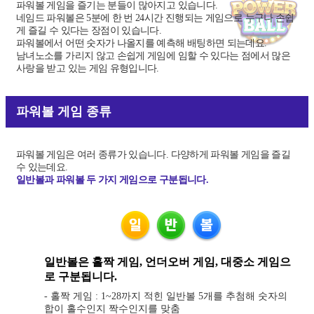
파워볼 게임을 즐기는 분들이 많아지고 있습니다.
네임드 파워볼은 5분에 한 번 24시간 진행되는 게임으로 누구나 손쉽
게 즐길 수 있다는 장점이 있습니다.
파워볼에서 어떤 숫자가 나올지를 예측해 배팅하면 되는데요.
남녀노소를 가리지 않고 손쉽게 게임에 임할 수 있다는 점에서 많은
사랑을 받고 있는 게임 유형입니다.
파워볼 게임 종류
파워볼 게임은 여러 종류가 있습니다. 다양하게 파워볼 게임을 즐길
수 있는데요.
일반볼과 파워볼 두 가지 게임으로 구분됩니다.
일반볼은 홀짝 게임, 언더오버 게임, 대중소 게임으
로 구분됩니다.
- 홀짝 게임 : 1~28까지 적힌 일반볼 5개를 추첨해 숫자의
합이 홀수인지 짝수인지를 맞춤