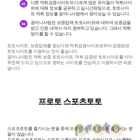
다른 먹튀검증사이트와 다르게 많은 유저들이 먹튀사이
03
트에 대해 정보를 공유하고 실시간채팅으로,
토토사이
트 먹튀 정보를 꽁머니사랑에서 찾아보실 수 있습니다.
꽁머니사랑은 보증업체 토토사이트에 대하여 보증금을
04
받고 인증 내역서 까지 첨부하고 있습니다. 그래서 먹튀
방지를 할 수 있습니다.
토토사이트, 보증업체를 찾는다면 먹튀검증사이트로부터 검증받은
토토사이트를 이용하는 것이 좋습니다.
꽁머니사랑은 먹튀 보증 토토사이트, 먹튀 검증된 토토사이트를 이미
추천해 드리고 있으므로 원하는 사이트를 안심하고 이용하시면 되겠
습니다.
프로토 스포츠토토
스포츠토토를 즐기시는 분들 중에 프로토 스포츠 토토를 즐기시는 분
들이 많습니다.
프로토 스포츠토토는 프로토 기록식와 프로토 승부식으로 나누어집