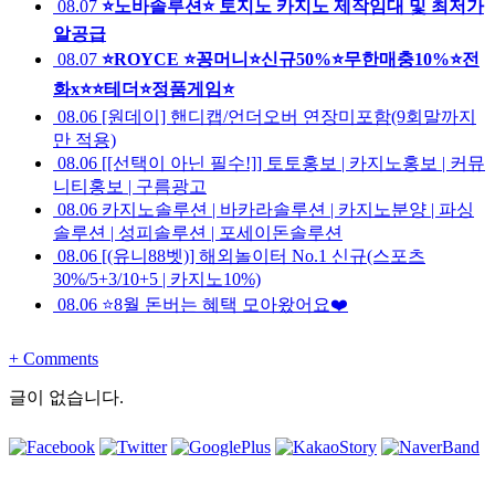
08.07
⭐️노바솔루션⭐️ 토지노 카지노 제작임대 및 최저가
알공급
08.07
⭐️ROYCE ⭐️꽁머니⭐️신규50%⭐️무한매충10%⭐️전
화x⭐️⭐️테더⭐️정품게임⭐️
08.06
[원데이] 핸디캡/언더오버 연장미포함(9회말까지
만 적용)
08.06
[[선택이 아닌 필수!]] 토토홍보 | 카지노홍보 | 커뮤
니티홍보 | 구름광고
08.06
카지노솔루션 | 바카라솔루션 | 카지노분양 | 파싱
솔루션 | 성피솔루션 | 포세이돈솔루션
08.06
[(유니88벳)] 해외놀이터 No.1 신규(스포츠
30%/5+3/10+5 | 카지노10%)
08.06
⭐️8월 돈버는 혜택 모아왔어요❤️
+
Comments
글이 없습니다.