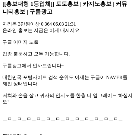
[[홍보대행 1등업체]] 토토홍보 | 카지노홍보 | 커뮤
니티홍보 | 구름광고
자리돔
3만원이상
0
364
06.03 21:31
온라인 홍보는 지금은 이게 대세지요
구글 이미지 노출
업종 불문하고 모두 가능합니다.
구름광고에서 인사드립니다~
대한민국 포털사이트 검색 순위도 이제는 구글이 NAVER를
제친 상태입니다.
저희와 손을 잡고 귀사의 인지도를 한층 더 업그레이드 하십시
오!
ㅡㅁㅡㅁㅡㅁㅡㅁㅡㅁㅡㅁㅡㅁㅡㅁㅡㅁㅡㅁㅡㅁㅡㅁㅡ