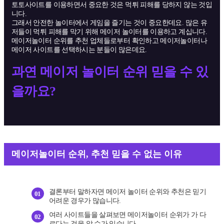
토토사이트를 이용하면서 중요한 것은 먹튀 피해를 당하지 않는 것입
니다.
그래서 안전한 놀이터에서 게임을 즐기는 것이 중요한데요. 많은 유
저들이 먹튀 피해를 막기 위해 메이저 놀이터를 이용하고 계십니다.
메이저놀이터 순위를 추천 업체들로부터 확인하고 메이저놀이터나
메이저 사이트를 선택하시는 분들이 많은데요.
과연 메이저 놀이터 순위 믿을 수 있
을까요?
메이저놀이터 순위, 추천 믿을 수 없는 이유
결론부터 말하자면 메이저 놀이터 순위와 추천은 믿기
01
어려운 경우가 많습니다.
여러 사이트들을 살펴보면 메이저놀이터 순위가 가 다
02
르다는 것을 알 수가 있습니다.