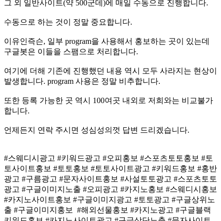
그 외 일반사이트(약 500군데)에 매일 수동으로 진행합니다.
수동으로 하는 것이 정말 중요합니다.
이유인즉슨, 일부 program을 사용해서 홍보하는 곳이 있는데
구글봇은 이들을 스팸으로 처리합니다.
여기에 더해 기존에 진행했던 내용 역시 모두 사라지는 현상이
발생합니다. program 사용은 정말 비추합니다.
또한 등록 가능한 곳 역시 100여곳 내외로 저희와는 비교불가
합니다.
언제든지 연락 주시면 성심성의껏 답변 드리겠습니다.
#스웨디시광고 #키워드광고 #오피홍보 #스포츠토토홍보 #토
토사이트홍보 #토토홍보 #토토사이트광고 #키워드홍보 #홍반
광고 #구름광고 #문자사이트홍보 #사설토토광고 #스포츠토토
광고 #구글이미지노출 #오피광고 #카지노홍보 #스웨디시홍보
#카지노사이트홍보 #구글이미지광고 #토토광고 #구글상위노
출 #구글이미지홍보 #해외선물홍보 #카지노광고 #구글블랙
키워드홍보 #카지노사이트광고 #구글상단노출 #문자사이트