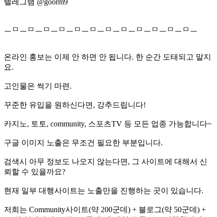
텔레그램 @goorm9
ㅡㅁㅡㅁㅡㅁㅡㅁㅡㅁㅡㅁㅡㅁㅡㅁㅡㅁㅡㅁㅡㅁㅡㅁㅡ
온라인 홍보는 이제 안 하면 안 됩니다. 한 순간 도태되고 말지
요.
고인물은 썩기 마련.
꾸준한 유입을 원하신다면, 강추드립니다!
카지노, 토토, community, 스포츠TV 등 모든 업종 가능합니다~
구글 이미지 노출은 무조건 필요한 부분입니다.
검색시 아무 정보도 나오지 않는다면, 그 사이트에 대해서 신
뢰할 수 있을까요?
현재 일부 대행사이트는 노출만을 진행하는 곳이 있습니다.
저희는 Community사이트(약 200군데) + 블로그(약 50군데) +