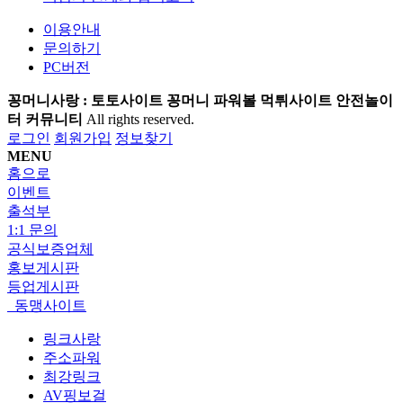
이용안내
문의하기
PC버전
꽁머니사랑 : 토토사이트 꽁머니 파워볼 먹튀사이트 안전놀이
터 커뮤니티
All rights reserved.
로그인
회원가입
정보찾기
MENU
홈으로
이벤트
출석부
1:1 문의
공식보증업체
홍보게시판
등업게시판
동맹사이트
링크사랑
주소파워
최강링크
AV핑보걸