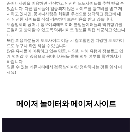
꽁머니사랑을 이용하면 건전하고 안전한 토토사이트를 추천 받을 수
있습니다. 다른 업체들이 검증되지 않은 사이트를 광고비를 받고 제
시하고 있다면,
꽁머니사랑은 회원을 우선으로 생각하고 광고비 대
신 안전한 사이트를 직접 검증하여 보증비용을 받고 있습니다.
보증업체의 꽁머니 정보이외에도 여러 불법놀이터들의 먹튀행위를
근절하고 방지할 수 있도록 먹튀사이트 정보를 직접 제공하고 있습니
다.
또한,이용자분들이 토토사이트 이용 시 참고할만한 다양한 토토가이
드도 누구나 확인 하실 수 있습니다.
많은 유저들이 이용하고 있는 만큼, 다양한 피해 유형과 정보들도 쉽
게 얻어갈 수 있음으로 꽁머니사랑을 통해 먹튀 여부를 확인하시기
바랍니다.
믿을 수 있는 커뮤니티에서 검증 받아야만 정확하다는 것을 잊지 마
세요!
메이저 놀이터와 메이저 사이트