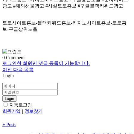
광고 #해외선물광고 #사설토토홍보 #구글블랙키워드광고
토토사이트홍보-블랙키워드홍보-카지노사이트홍보-토토홍
보-구글상위노출
0
Comments
로그인한 회원만 댓글 등록이 가능합니다.
이전
다음
목록
Login
Login
자동로그인
회원가입
|
정보찾기
+
Posts