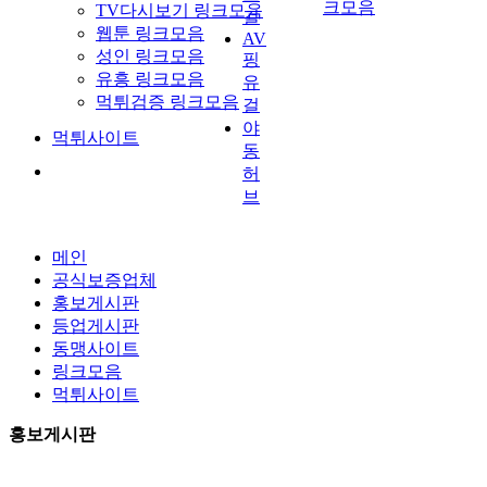
크모음
TV다시보기 링크모음
걸
웹툰 링크모음
AV
성인 링크모음
핑
유흥 링크모음
유
먹튀검증 링크모음
걸
야
먹튀사이트
동
허
브
메인
공식보증업체
홍보게시판
등업게시판
동맹사이트
링크모음
먹튀사이트
홍보게시판