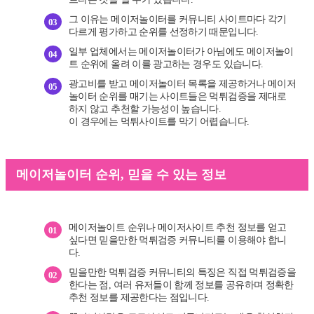
그 이유는 메이저놀이터를 커뮤니티 사이트마다 각기
03
다르게 평가하고 순위를 선정하기 때문입니다.
일부 업체에서는 메이저놀이터가 아님에도 메이저놀이
04
트 순위에 올려 이를 광고하는 경우도 있습니다.
광고비를 받고 메이저놀이터 목록을 제공하거나 메이저
05
놀이터 순위를 매기는 사이트들은 먹튀검증을 제대로
하지 않고 추천할 가능성이 높습니다.
이 경우에는 먹튀사이트를 막기 어렵습니다.
메이저놀이터 순위, 믿을 수 있는 정보
메이저놀이트 순위나 메이저사이트 추천 정보를 얻고
01
싶다면 믿을만한 먹튀검증 커뮤니티를 이용해야 합니
다.
믿을만한 먹튀검증 커뮤니티의 특징은 직접 먹튀검증을
02
한다는 점, 여러 유저들이 함께 정보를 공유하며 정확한
추천 정보를 제공한다는 점입니다.