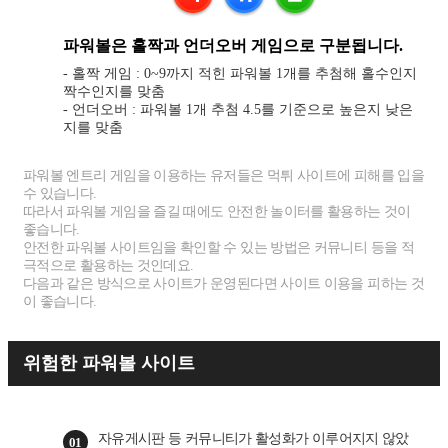
파워볼은 홀짝과 언더오버 게임으로 구분됩니다.
- 홀짝 게임 : 0~9까지 적힌 파워볼 1개를 추첨해 홀수인지
짝수인지를 맞춤
- 언더오버 : 파워볼 1개 추첨 4.5를 기준으로 높은지 낮은
지를 맞춤
파워볼 엔트리 게임을 이용하는 유저들은 먹튀 사이트에 피해를 입을
수 있습니다.
따라서 파워볼 게임을 즐길 때에도 안전한 놀이터를 활용하는 것이
좋습니다.
안전한 파워볼 사이트임을 확인할 수 있는 방법은 커뮤니티 등을 적
극적으로 활용하는 것인데요.
다음과 같은 방식으로 사이트가 운영된다면 사이트 이용을 피하는 것
이 좋습니다.
위험한 파워볼 사이트
자유게시판 등 커뮤니티가 활성화가 이루어지지 않았
01