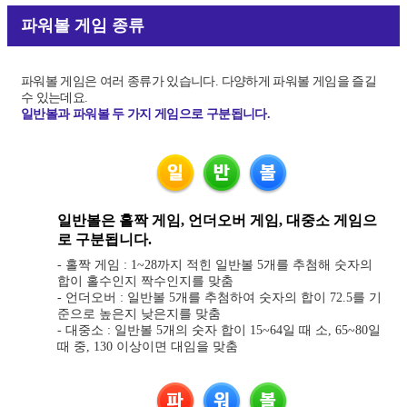
파워볼 게임 종류
파워볼 게임은 여러 종류가 있습니다. 다양하게 파워볼 게임을 즐길
수 있는데요.
일반볼과 파워볼 두 가지 게임으로 구분됩니다.
일반볼은 홀짝 게임, 언더오버 게임, 대중소 게임으
로 구분됩니다.
- 홀짝 게임 : 1~28까지 적힌 일반볼 5개를 추첨해 숫자의
합이 홀수인지 짝수인지를 맞춤
- 언더오버 : 일반볼 5개를 추첨하여 숫자의 합이 72.5를 기
준으로 높은지 낮은지를 맞춤
- 대중소 : 일반볼 5개의 숫자 합이 15~64일 때 소, 65~80일
때 중, 130 이상이면 대임을 맞춤