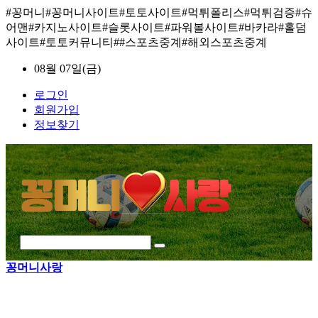
#꽁머니#꽁머니사이트#토토사이트#먹튀폴리스#먹튀검증#슈
어맨#카지노사이트#슬롯사이트#파워볼사이트#바카라#홀덤
사이트#토토커뮤니티##스포츠중계#해외스포츠중계
08월 07일(금)
로그인
회원가입
정보찾기
꽁머니사랑