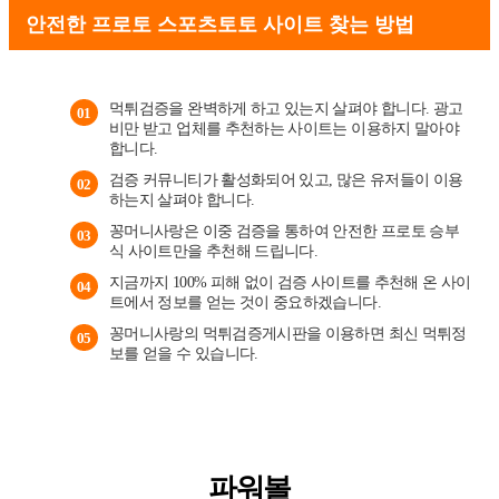
안전한 프로토 스포츠토토 사이트 찾는 방법
먹튀검증을 완벽하게 하고 있는지 살펴야 합니다. 광고
01
비만 받고 업체를 추천하는 사이트는 이용하지 말아야
합니다.
검증 커뮤니티가 활성화되어 있고, 많은 유저들이 이용
02
하는지 살펴야 합니다.
꽁머니사랑은 이중 검증을 통하여 안전한 프로토 승부
03
식 사이트만을 추천해 드립니다.
지금까지 100% 피해 없이 검증 사이트를 추천해 온 사이
04
트에서 정보를 얻는 것이 중요하겠습니다.
꽁머니사랑의 먹튀검증게시판을 이용하면 최신 먹튀정
05
보를 얻을 수 있습니다.
파워볼