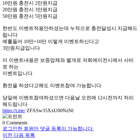
10만원 충전시 2만원지급
20만원 충전시 3만원지급
50만원 충전시 5만원지급
한번도 이벤트적용안하셨는데 누적으로 충전달성시 지급해드
립니다
예를들어 10만+10만 이렇게 이벤트하신다고
3만원지급입니다
이 이벤트내용은 보증업체와 별개로 저희에이전시에서 사비
로 하는
이벤트입니다
환전을 하셨다고해도 이벤트참여 가능합니다
당일에 이벤트참여하셨으면 다음날 오전에 12시전까지 처리
해드립니다
https://t.me/
ZFASw35XxU00NzNl
0
Comments
로그인한 회원만 댓글 등록이 가능합니다.
이전
다음
목록