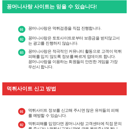
꽁머니사랑 사이트는 믿을 수 있습니다!
꽁머니사랑은 먹튀검증을 직접 진행합니다.
01
꽁머니사랑은 토토사이트로부터 보증금을 받지않고서
02
는 광고를 진행하지 않습니다.
꽁머니사랑은 적극적인 커뮤니티 활동으로 고객이 먹튀
03
피해를 입지 않도록 정보를 빠르게 업데이트 합니다.
꽁머니사랑을 이용하는 회원들의 안전한 게임을 가장
우선시 합니다.
먹튀사이트 신고 방법
먹튀사이트 정보를 신고해 주시면 많은 유저들의 피해
01
를 예방할 수 있습니다.
먹튀피해를 입었다면 꽁머니사랑 고객센터에 직접 문의
02
를 주시거나 먹튀신고게시판에 글을 올려주시면 됩니