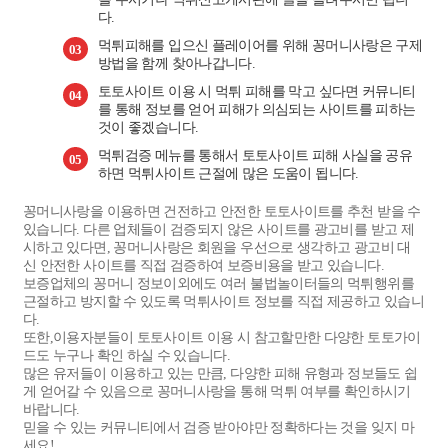
다.
먹튀피해를 입으신 플레이어를 위해 꽁머니사랑은 구제
03
방법을 함께 찾아나갑니다.
토토사이트 이용 시 먹튀 피해를 막고 싶다면 커뮤니티
04
를 통해 정보를 얻어 피해가 의심되는 사이트를 피하는
것이 좋겠습니다.
먹튀검증 메뉴를 통해서 토토사이트 피해 사실을 공유
05
하면 먹튀사이트 근절에 많은 도움이 됩니다.
꽁머니사랑을 이용하면 건전하고 안전한 토토사이트를 추천 받을 수
있습니다. 다른 업체들이 검증되지 않은 사이트를 광고비를 받고 제
시하고 있다면,
꽁머니사랑은 회원을 우선으로 생각하고 광고비 대
신 안전한 사이트를 직접 검증하여 보증비용을 받고 있습니다.
보증업체의 꽁머니 정보이외에도 여러 불법놀이터들의 먹튀행위를
근절하고 방지할 수 있도록 먹튀사이트 정보를 직접 제공하고 있습니
다.
또한,이용자분들이 토토사이트 이용 시 참고할만한 다양한 토토가이
드도 누구나 확인 하실 수 있습니다.
많은 유저들이 이용하고 있는 만큼, 다양한 피해 유형과 정보들도 쉽
게 얻어갈 수 있음으로 꽁머니사랑을 통해 먹튀 여부를 확인하시기
바랍니다.
믿을 수 있는 커뮤니티에서 검증 받아야만 정확하다는 것을 잊지 마
세요!