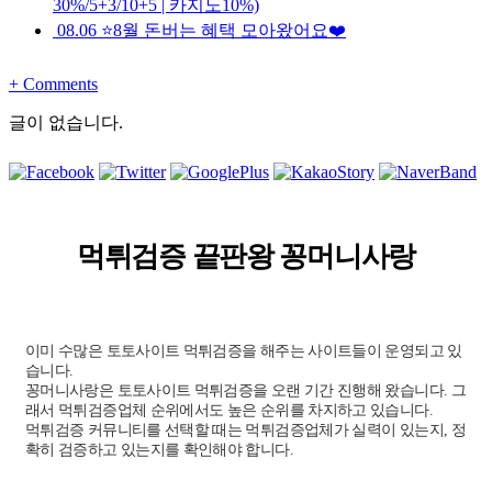
30%/5+3/10+5 | 카지노10%)
08.06
⭐️8월 돈버는 혜택 모아왔어요❤️
+
Comments
글이 없습니다.
먹튀검증
끝판왕 꽁머니사랑
이미 수많은 토토사이트 먹튀검증을 해주는 사이트들이 운영되고 있
습니다.
꽁머니사랑은 토토사이트 먹튀검증을 오랜 기간 진행해 왔습니다. 그
래서 먹튀검증업체 순위에서도 높은 순위를 차지하고 있습니다.
먹튀검증 커뮤니티를 선택할 때는 먹튀검증업체가 실력이 있는지, 정
확히 검증하고 있는지를 확인해야 합니다.