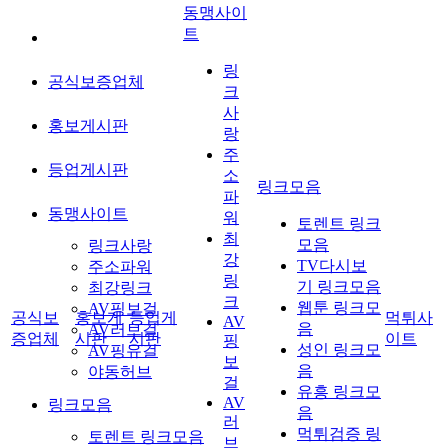
동맹사이
트
링
공식보증업체
크
사
홍보게시판
랑
주
등업게시판
소
링크모음
파
동맹사이트
워
토렌트 링크
최
모음
링크사랑
강
TV다시보
주소파워
링
기 링크모음
최강링크
크
웹툰 링크모
AV핑보걸
공식보
홍보게
등업게
먹튀사
AV
음
AV러브걸
증업체
시판
시판
이트
핑
성인 링크모
AV핑유걸
보
음
야동허브
걸
유흥 링크모
AV
링크모음
음
러
먹튀검증 링
토렌트 링크모음
브