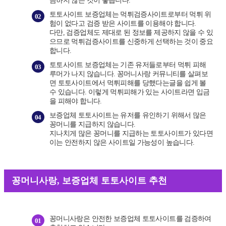
금하지 않는 것이 좋습니다.
토토사이트 보증업체는 먹튀검증사이트로부터 먹튀 위
02
험이 없다고 검증 받은 사이트를 이용해야 합니다.
다만, 검증업체도 제대로 된 정보를 제공하지 않을 수 있
으므로 먹튀검증사이트를 신중하게 선택하는 것이 중요
합니다.
토토사이트 보증업체는 기존 유저들로부터 먹튀 피해
03
루머가 나지 않습니다. 꽁머니사랑 커뮤니티를 살펴보
면 토토사이트에서 먹튀피해를 당했다는
글을 쉽게 볼
수 있습니다. 이렇게 먹튀피해가 있는 사이트라면 입금
을 피해야 합니다.
보증업체 토토사이트는 유저를 유인하기 위해서 많은
04
꽁머니를 지급하지 않습니다.
지나치게 많은 꽁머니를 지급하는 토토사이트가 있다면
이는 안전하지 않은 사이트일 가능성이 높습니다.
꽁머니사랑, 보증업체 토토사이트 추천
꽁머니사랑은 안전한 보증업체 토토사이트를 검증하여
01