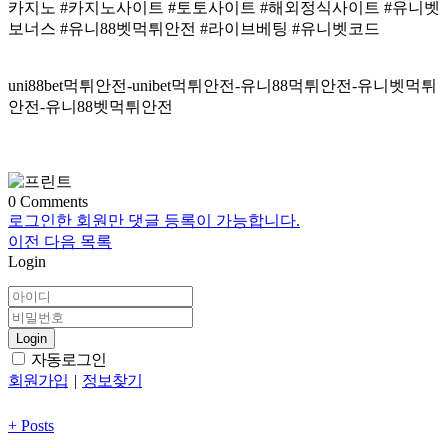
카지노 #카지노사이트 #토토사이트 #해외정식사이트 #유니벳
보너스 #유니88벳먹튀안전 #라이브베팅 #유니벳코드
uni88bet먹튀안전-unibet먹튀안전-유니88먹튀안전-유니벳먹튀
안전-유니88벳먹튀안전
0
Comments
로그인한 회원만 댓글 등록이 가능합니다.
이전
다음
목록
Login
Login
자동로그인
회원가입
|
정보찾기
+
Posts