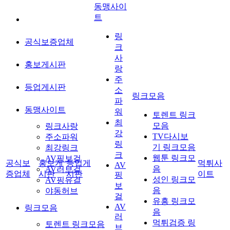
동맹사이
트
링
공식보증업체
크
사
홍보게시판
랑
주
등업게시판
소
링크모음
파
동맹사이트
워
토렌트 링크
최
모음
링크사랑
강
TV다시보
주소파워
링
기 링크모음
최강링크
크
웹툰 링크모
AV핑보걸
공식보
홍보게
등업게
먹튀사
AV
음
AV러브걸
증업체
시판
시판
이트
핑
성인 링크모
AV핑유걸
보
음
야동허브
걸
유흥 링크모
AV
링크모음
음
러
먹튀검증 링
토렌트 링크모음
브