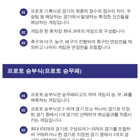
프로토 기록식은 경기의 최종적 점수와 점수의 차이, 우
01
숭팀 등 해당하는 경기에서 발생하는 특정한 요인들을
예상하는 게임입니다.
게임은 한 회차장 최대 24개의 게임으로 구성됩니다.
02
축구와 야구, 농구, 배구가 진행되며 축구만 연장전을 제
03
외하고 나머지 게임은 연장전을 포함합니다.
프로토 승부식(프로토 승무패)
프로토 승부식은 승무패라고도 하며 게임의 승, 무, 패를
01
예측하는 게임입니다.
프로토 승부식은 2~10개 경기 또는 하나의 경기로 지정
02
된 경기 중에서 1개 경기만 선택하여 예상결과를 적중시
키는 게임입니다.
최대 650개의 경기로 구성되며 2~10개의 경기를 조합하
03
여 구매하거나 한 경기로 지정된 경기 중에서 1개의 경