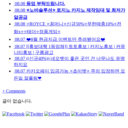
08.08
등업 부탁드립니다.
08.08
⭐️노바솔루션⭐️ 토지노 카지노 제작임대 및 최저가
알공급
08.08
⭐️ROYCE ⭐️꽁머니⭐️신규50%⭐️무한매충10%⭐️전
화x⭐️⭐️테더⭐️정품게임⭐️
08.07
❤️8월 현금지급 이벤트만 추려봤어요❤️
08.07
[[홍보대행 1등업체]] 토토홍보 | 카지노홍보 | 커뮤
니티홍보 | 구름광고
08.07
((신규40%)) 네오벳이 좋은 곳인 건 너무나도 유명
하지요
08.07
카카오페이 입금가능 ⭐초이벳⭐ 주의 입장하면 모
든일 잘풀림❤
+
Comments
글이 없습니다.