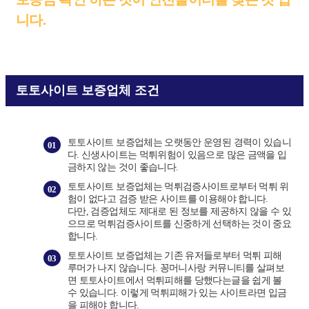
니다.
토토사이트 보증업체 조건
토토사이트 보증업체는 오랫동안 운영된 경력이 있습니
01
다. 신생사이트는 먹튀위험이 있음으로 많은 금액을 입
금하지 않는 것이 좋습니다.
토토사이트 보증업체는 먹튀검증사이트로부터 먹튀 위
02
험이 없다고 검증 받은 사이트를 이용해야 합니다.
다만, 검증업체도 제대로 된 정보를 제공하지 않을 수 있
으므로 먹튀검증사이트를 신중하게 선택하는 것이 중요
합니다.
토토사이트 보증업체는 기존 유저들로부터 먹튀 피해
03
루머가 나지 않습니다. 꽁머니사랑 커뮤니티를 살펴보
면 토토사이트에서 먹튀피해를 당했다는
글을 쉽게 볼
수 있습니다. 이렇게 먹튀피해가 있는 사이트라면 입금
을 피해야 합니다.