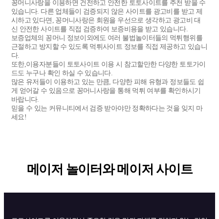
꽁머니사랑을 이용하면 건전하고 안전한 토토사이트를 추천 받을 수
있습니다. 다른 업체들이 검증되지 않은 사이트를 광고비를 받고 제
시하고 있다면,
꽁머니사랑은 회원을 우선으로 생각하고 광고비 대
신 안전한 사이트를 직접 검증하여 보증비용을 받고 있습니다.
보증업체의 꽁머니 정보이외에도 여러 불법놀이터들의 먹튀행위를
근절하고 방지할 수 있도록 먹튀사이트 정보를 직접 제공하고 있습니
다.
또한,이용자분들이 토토사이트 이용 시 참고할만한 다양한 토토가이
드도 누구나 확인 하실 수 있습니다.
많은 유저들이 이용하고 있는 만큼, 다양한 피해 유형과 정보들도 쉽
게 얻어갈 수 있음으로 꽁머니사랑을 통해 먹튀 여부를 확인하시기
바랍니다.
믿을 수 있는 커뮤니티에서 검증 받아야만 정확하다는 것을 잊지 마
세요!
메이저 놀이터와 메이저 사이트