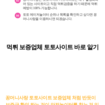
03
어 있는 사이트이고 직접 먹튀검증을 하기 때문에 먹튀
예방이 100% 가능합니다.
토토 메이저놀이터 순위나 목록을 확인하고 싶다면 꽁
04
머니사랑을 이용하시면 되겠습니다.
먹튀 보증업체 토토사이트
바로 알기
토토사이트를 이용하면서 먹튀 보증업체 토토사이트를 찾는 분들이
늘고 있습니다.
먹튀 보증업체 토토사이트가 아니면 베팅후 당첨 되더라도 환전을 받
을 수 없기 때문입니다.
토토검증 사이트 일부 보증업체 표시는 되어있지만 먹튀 당하고 있습
니다.
꽁머니사랑 토토사이트 보증업체 처럼 반듯이
보증금 확인 하는 것이
안전놀이터를 찾는 것 입