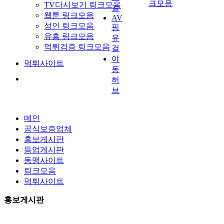
크모음
TV다시보기 링크모음
걸
웹툰 링크모음
AV
성인 링크모음
핑
유흥 링크모음
유
먹튀검증 링크모음
걸
야
먹튀사이트
동
허
브
메인
공식보증업체
홍보게시판
등업게시판
동맹사이트
링크모음
먹튀사이트
홍보게시판