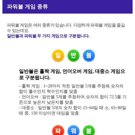
파워볼 게임 종류
파워볼 게임은 여러 종류가 있습니다. 다양하게 파워볼 게임을 즐길
수 있는데요.
일반볼과 파워볼 두 가지 게임으로 구분됩니다.
일반볼은 홀짝 게임, 언더오버 게임, 대중소 게임으
로 구분됩니다.
- 홀짝 게임 : 1~28까지 적힌 일반볼 5개를 추첨해 숫자의
합이 홀수인지 짝수인지를 맞춤
- 언더오버 : 일반볼 5개를 추첨하여 숫자의 합이 72.5를 기
준으로 높은지 낮은지를 맞춤
- 대중소 : 일반볼 5개의 숫자 합이 15~64일 때 소, 65~80일
때 중, 130 이상이면 대임을 맞춤