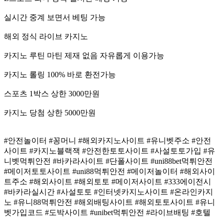
실시간 중계 보면서 베팅 가능
해외 정식 라이브 카지노
카지노 루틴 마틴 제재 없음 자유롭게 이용가능
카지노 롤링 100% 바로 환전가능
스포츠 1박스 상한 3000만원
카지노 당첨 상한 5000만원
#안전놀이터 #꽁머니 #해외카지노사이트 #유니벳주소 #안전
사이트 #카지노블랙잭 #안전한토토사이트 #사설토토가입 #유
니벳먹튀안전 #바카라사이트 #단폴사이트 #uni88bet먹튀안전
#메이저토토사이트 #uni88먹튀안전 #메이저놀이터 #해외사이
트주소 #해외사이트 #해외토토 #메이저사이트 #333에이전시
#바카라실시간 #사설토토 #인터넷카지노사이트 #온라인카지
노 #유니88먹튀안전 #해외배팅사이트 #해외토토사이트 #유니
벳가입코드 #도박사이트 #unibet먹튀안전 #라이브배팅 #호텔