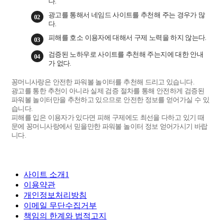
다.
광고를 통해서 네임드 사이트를 추천해 주는 경우가 많
02
다.
피해를 호소 이용자에 대해서 구제 노력을 하지 않는다.
03
검증된 노하우로 사이트를 추천해 주는지에 대한 안내
04
가 없다.
꽁머니사랑은 안전한 파워볼 놀이터를 추천해 드리고 있습니다.
광고를 통한 추천이 아니라 실제 검증 절차를 통해 안전하게 검증된
파워볼 놀이터만을 추천하고 있으므로 안전한 정보를 얻어가실 수 있
습니다.
피해를 입은 이용자가 있다면 피해 구제에도 최선을 다하고 있기 때
문에 꽁머니사랑에서 믿을만한 파워볼 놀이터 정보 얻어가시기 바랍
니다.
사이트 소개1
이용약관
개인정보처리방침
이메일 무단수집거부
책임의 한계와 법적고지