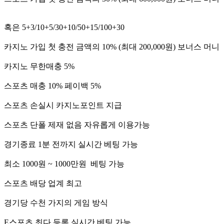
혹은 5+3/10+5/30+10/50+15/100+30
카지노 가입 첫 충전 금액의 10% (최대 200,000원) 보너스 머니
카지노 무한매충 5%
스포츠 매충 10% 페이백 5%
스포츠 손실시 카지노포인트 지급
스포츠 단폴 제재 없음 자유롭게 이용가능
경기종료 1분 전까지 실시간 베팅 가능
최소 1000원 ~ 1000만원 베팅 가능
스포츠 배당 업계 최고
경기당 수천 가지의 게임 방식
E스포츠 최다 등록 실시간 베팅 가능