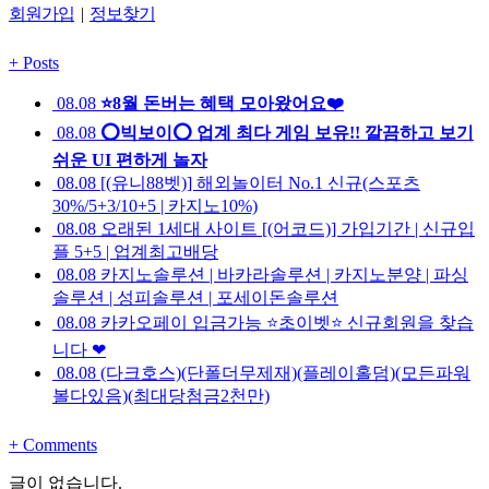
회원가입
|
정보찾기
+
Posts
08.08
⭐️8월 돈버는 혜택 모아왔어요❤️
08.08
⭕️빅보이⭕️ 업계 최다 게임 보유!! 깔끔하고 보기
쉬운 UI 편하게 놀자
08.08
[(유니88벳)] 해외놀이터 No.1 신규(스포츠
30%/5+3/10+5 | 카지노10%)
08.08
오래된 1세대 사이트 [(어코드)] 가입기간 | 신규입
플 5+5 | 업계최고배당
08.08
카지노솔루션 | 바카라솔루션 | 카지노분양 | 파싱
솔루션 | 성피솔루션 | 포세이돈솔루션
08.08
카카오페이 입금가능 ⭐초이벳⭐ 신규회원을 찾습
니다 ❤
08.08
(다크호스)(단폴더무제재)(플레이홀덤)(모든파워
볼다있음)(최대당첨금2천만)
+
Comments
글이 없습니다.