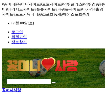
#꽁머니#꽁머니사이트#토토사이트#먹튀폴리스#먹튀검증#슈
어맨#카지노사이트#슬롯사이트#파워볼사이트#바카라#홀덤
사이트#토토커뮤니티##스포츠중계#해외스포츠중계
08월 08일(토)
로그인
회원가입
정보찾기
꽁머니사랑