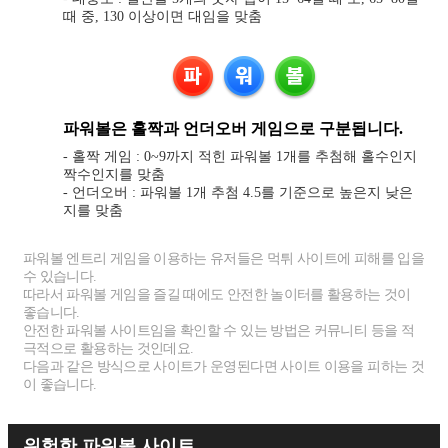
때 중, 130 이상이면 대임을 맞춤
파워볼은 홀짝과 언더오버 게임으로 구분됩니다.
- 홀짝 게임 : 0~9까지 적힌 파워볼 1개를 추첨해 홀수인지
짝수인지를 맞춤
- 언더오버 : 파워볼 1개 추첨 4.5를 기준으로 높은지 낮은
지를 맞춤
파워볼 엔트리 게임을 이용하는 유저들은 먹튀 사이트에 피해를 입을
수 있습니다.
따라서 파워볼 게임을 즐길 때에도 안전한 놀이터를 활용하는 것이
좋습니다.
안전한 파워볼 사이트임을 확인할 수 있는 방법은 커뮤니티 등을 적
극적으로 활용하는 것인데요.
다음과 같은 방식으로 사이트가 운영된다면 사이트 이용을 피하는 것
이 좋습니다.
위험한 파워볼 사이트