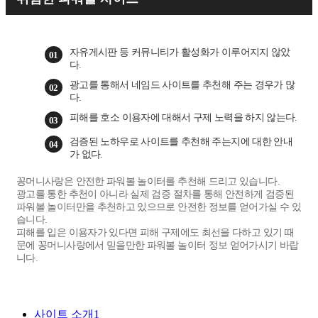
자유게시판 등 커뮤니티가 활성화가 이루어지지 않았
01
다.
광고를 통해서 네임드 사이트를 추천해 주는 경우가 많
02
다.
피해를 호소 이용자에 대해서 구제 노력을 하지 않는다.
03
검증된 노하우로 사이트를 추천해 주는지에 대한 안내
04
가 없다.
꽁머니사랑은 안전한 파워볼 놀이터를 추천해 드리고 있습니다.
광고를 통한 추천이 아니라 실제 검증 절차를 통해 안전하게 검증된
파워볼 놀이터만을 추천하고 있으므로 안전한 정보를 얻어가실 수 있
습니다.
피해를 입은 이용자가 있다면 피해 구제에도 최선을 다하고 있기 때
문에 꽁머니사랑에서 믿을만한 파워볼 놀이터 정보 얻어가시기 바랍
니다.
사이트 소개1