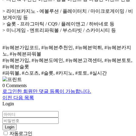
> 라이브카지노 - 에볼루션 / 플레이터치 / 마이크로게이밍 / 비
보게이밍 등
> 슬롯 - 프라그마틱 / CQ9 / 플레이앤고 / 하바네로 등
> 미니게임 - 엔트리파워볼 / 부스타빗 / 스카이시티 등
#뉴헤븐가입코드, #뉴헤븐추천인, #뉴헤븐먹튀, #뉴헤븐카지
노, #뉴헤븐파워볼
#뉴헤븐가입, #뉴헤븐도메인, #뉴헤븐고객센터, #뉴헤븐토토,
#뉴헤븐슬롯
#파워볼, #스포츠, #슬롯, #카지노, #토토, #실시간
0
Comments
로그인한 회원만 댓글 등록이 가능합니다.
이전
다음
목록
Login
Login
자동로그인