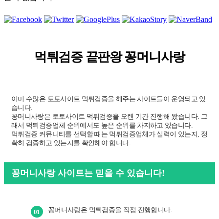
먹튀검증
끝판왕 꽁머니사랑
이미 수많은 토토사이트 먹튀검증을 해주는 사이트들이 운영되고 있
습니다.
꽁머니사랑은 토토사이트 먹튀검증을 오랜 기간 진행해 왔습니다. 그
래서 먹튀검증업체 순위에서도 높은 순위를 차지하고 있습니다.
먹튀검증 커뮤니티를 선택할 때는 먹튀검증업체가 실력이 있는지, 정
확히 검증하고 있는지를 확인해야 합니다.
꽁머니사랑 사이트는 믿을 수 있습니다!
꽁머니사랑은 먹튀검증을 직접 진행합니다.
01