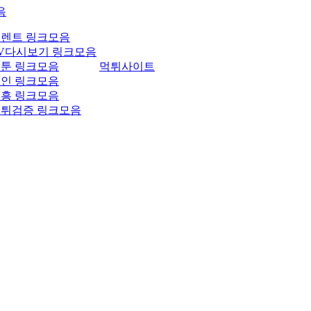
음
렌트 링크모음
V다시보기 링크모음
툰 링크모음
먹튀사이트
인 링크모음
흥 링크모음
튀검증 링크모음