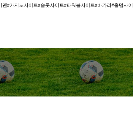
어맨#카지노사이트#슬롯사이트#파워볼사이트#바카라#홀덤사