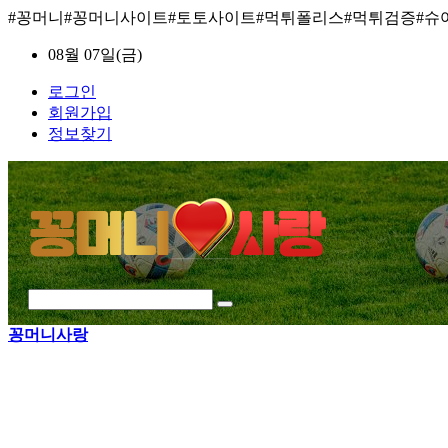
#꽁머니#꽁머니사이트#토토사이트#먹튀폴리스#먹튀검증#슈
08월 07일(금)
로그인
회원가입
정보찾기
꽁머니사랑