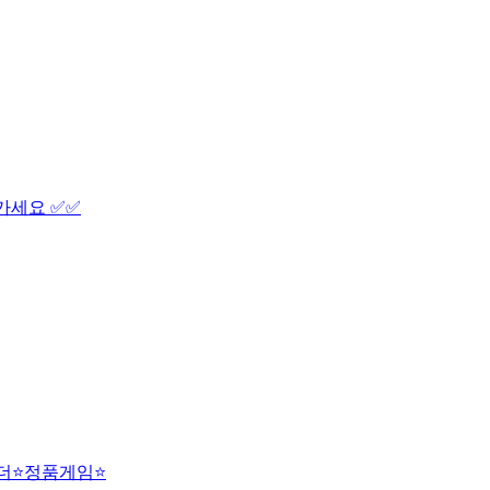
받아가세요 ✅✅
테더⭐️정품게임⭐️