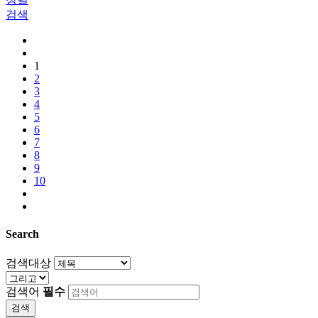
검색
1
2
3
4
5
6
7
8
9
10
Search
검색대상
검색어
필수
검색