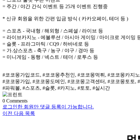
= 주간 / 야간 간식 이벤트 등 25개 이벤트 진행중
* 신규 회원을 위한 간편 입금 방식 ( 카카오페이, 테더 등 )
= 스포츠 - 국내형 / 해외형 / 스페셜 / 라이브 등
= 라이브카지노 - 에볼루션 / 아시아 게이밍 / 마이크로 게이밍 
= 슬롯 - 프라그마틱 / CQ9 / 하바네로 등
= 가.상스포츠 - 축구 / 농구 / 야구 / 경마 등
= 미니게임 - 동행 / 넥스트 / 테더 / 로투스 등
#코코몽가입코드, #코코몽추천인, #코코몽먹튀, #코코몽카지노
#코코몽가입, #코코몽도메인, #코코몽고객센터, #코코몽토토,
#파워볼, #스포츠, #슬롯, #카지노, #토토, #실시간
0
Comments
로그인한 회원만 댓글 등록이 가능합니다.
이전
다음
목록
먹