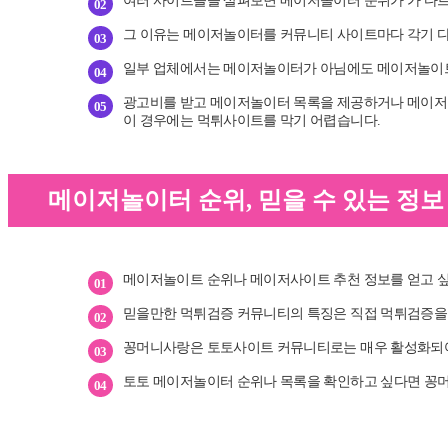
여러 사이트들을 살펴보면 메이저놀이터 순위가 가 다르
02
그 이유는 메이저놀이터를 커뮤니티 사이트마다 각기 
03
일부 업체에서는 메이저놀이터가 아님에도 메이저놀이트
04
광고비를 받고 메이저놀이터 목록을 제공하거나 메이저
05
이 경우에는 먹튀사이트를 막기 어렵습니다.
메이저놀이터 순위, 믿을 수 있는 정보
메이저놀이트 순위나 메이저사이트 추천 정보를 얻고 
01
믿을만한 먹튀검증 커뮤니티의 특징은 직접 먹튀검증을 
02
꽁머니사랑은 토토사이트 커뮤니티로는 매우 활성화되어 
03
토토 메이저놀이터 순위나 목록을 확인하고 싶다면 꽁
04