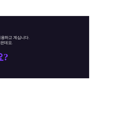
이용하고 계십니다.
은데요.
요?