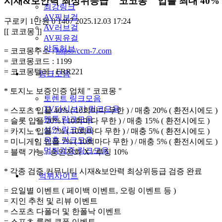
시재&보안력 최상위등급 " 코코몽 " 입플 최대 40% /
최강링크
AV핑보걸
구로키
1만원
0
1467
2025.12.03 17:24
AV러브걸
[[ 코코몽 ]]
AV핑유걸
야동허브
= 코코몽주소 :
https://ccm-7.com
= 코코몽코드 : 1199
= 코코몽텔레 : FRR221
링크모음
* 토지노 보증인증 업체 " 코코몽 "
토렌트 링크모음
TV다시보기 링크모음
= 스포츠 입플 40% ( 10회마다 무한 ) / 매충 20% ( 환전시에도 )
웹툰 링크모음
= 슬롯 입플 20% ( 10회마다 무한 ) / 매충 15% ( 환전시에도 )
성인 링크모음
= 카지노 입플 7% ( 10회마다 무한 ) / 매충 5% ( 환전시에도 )
유흥 링크모음
= 미니게임 입플 7% ( 10회마다 무한 ) / 매충 5% ( 환전시에도 )
먹튀검증 링크모음
= 블랙 가능 / 승인전화 X / 루징 10%
* 각종 검증 커뮤니티 시재&보안력 최상위등급 검증 완료
먹튀사이트
= 요일별 이벤트 ( 페이백 이벤트, 오링 이벤트 등 )
= 지인 추천 및 리뷰 이벤트
= 스포츠 다폴더 및 한폴낙 이벤트
= 스포츠 룰렛 쿠폰 이벤트