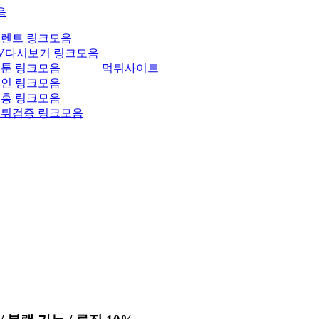
음
렌트 링크모음
V다시보기 링크모음
툰 링크모음
먹튀사이트
인 링크모음
흥 링크모음
튀검증 링크모음