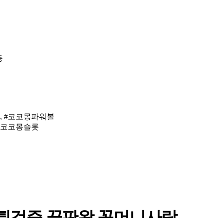
등
, #코코몽파워볼
 #코코몽슬롯
튀검증
끝판왕 꽁머니사랑