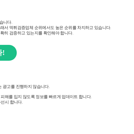
습니다.
그래서 먹튀검증업체 순위에서도 높은 순위를 차지하고 있습니다.
정확히 검증하고 있는지를 확인해야 합니다.
!
 광고를 진행하지 않습니다.
피해를 입지 않도록 정보를 빠르게 업데이트 합니다.
선시 합니다.