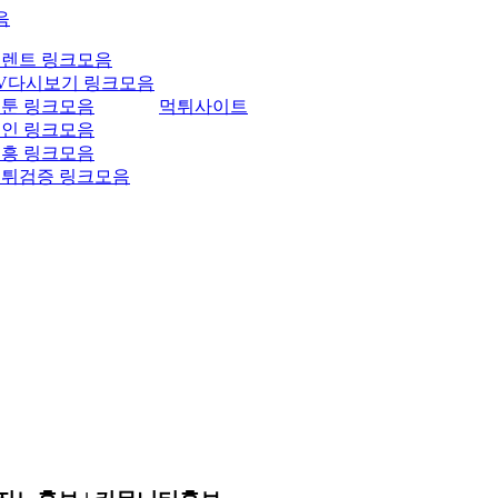
음
렌트 링크모음
V다시보기 링크모음
툰 링크모음
먹튀사이트
인 링크모음
흥 링크모음
튀검증 링크모음