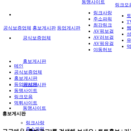
동맹사이트
링크모
링크사랑
토
주소파워
T
최강링크
공식보증업체
홍보게시판
등업게시판
웹
AV핑보걸
성
AV러브걸
공식보증업체
유
AV핑유걸
먹
야동허브
홍보게시판
메인
공식보증업체
홍보게시판
등업게시판
등업게시판
동맹사이트
링크모음
먹튀사이트
동맹사이트
홍보게시판
링크사랑
주소파워