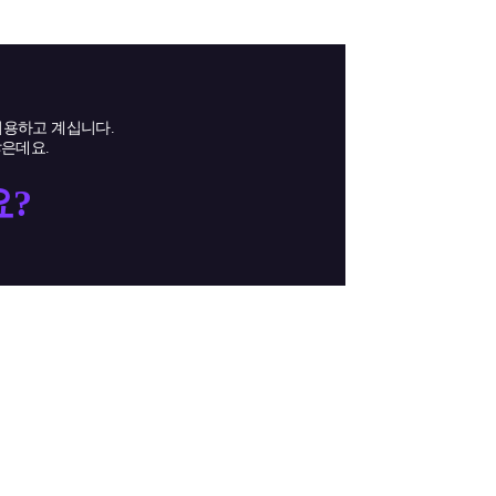
이용하고 계십니다.
은데요.
요?