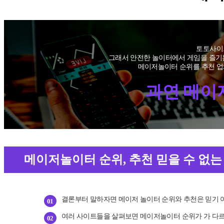
토토사이트
그래서 안전한 놀이터에서 게임을 즐기는
메이저놀이터 순위를 추천 업
과연 메이
메이저놀이터 순위, 추천 믿을 수 없는
결론부터 말하자면 메이저 놀이터 순위와 추천은 믿기 
01
여러 사이트들을 살펴보면 메이저놀이터 순위가 가 다르
02