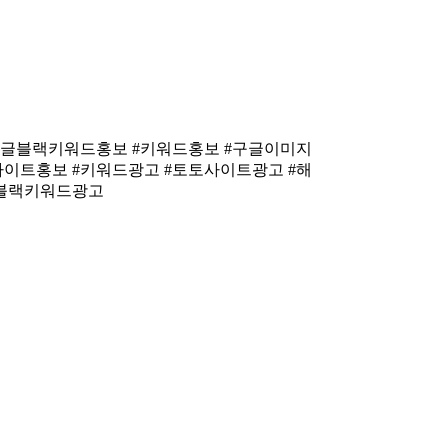
구글블랙키워드홍보 #키워드홍보 #구글이미지
사이트홍보 #키워드광고 #토토사이트광고 #해
글블랙키워드광고