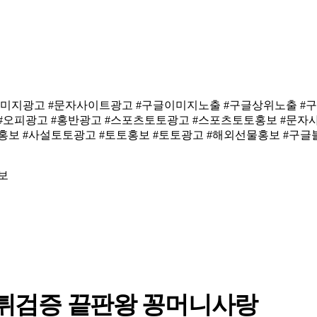
이미지광고 #문자사이트광고 #구글이미지노출 #구글상위노출 #
#오피광고 #홍반광고 #스포츠토토광고 #스포츠토토홍보 #문자
홍보 #사설토토광고 #토토홍보 #토토광고 #해외선물홍보 #구
보
튀검증
끝판왕 꽁머니사랑