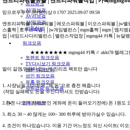
엔트리파워볼유출│엔트리파워볼작업│카톡mgmg44
최강링크
AV핑보걸
믿으르우루우
3만원이상
0
1707
2025.09.07 09:58
AV러브걸
AV핑유걸
엔트리파워볼│eos파워볼│에오스파워볼│이오스파워볼│jw밸런
야동허브
스홀짝│로투스작업││jw게임밸런스│mgm홀짝│mgm│엠지엠
업│네임드사다리밸런스│밸런스작업장│mgmg44 캬툑│뉴달
링크모음
★★★★★★★★ mgmg44 캬툑 // akkt78 텔레그
토렌트 링크모음
TV다시보기 링크모음
말이 길면 믿음이 없는게 진리죠 팩트만 씁니다
웹툰 링크모음
성인 링크모음
유흥 링크모음
1. 사쟝님들 샤이트에 "제 돈"으로 츙전 해줍니다
먹튀검증 링크모음
(쟉업 실패해도 돈을 주신다하셔도 안받습니다)
먹튀사이트
2.환젼 나오기 전에(본인 계좌에 돈이 들어오기전에) 돈 1원도
3. 최소 30 ~ 40 많게는 100~ 300 하루에 받아가실수 있습니다.
4. 조건이 하나있습니다. 이용 기간 어느정도 되신 사이트( 