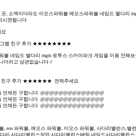
으신 곳, 소액이더라도 이오스파워볼 에오스파워볼 네임드 별다리 m
당되시면됩니다
려요
그램 친구 추가 ★★★★★★★★
파워볼 네임드 별다리 mgm 로투스 스카이파크 게임을 이용 안해보
니더라고 상관없습니다 //
 친구 추가 ★★★★★★ 연락주세요
들 언제든 구합니다 @@@@@@@@@@@@@@
들 언제든 구합니다 @@@@@@@@@@@@@@
들 언제든 구합니다 @@@@@@@@@@@@@@
볼, eos 파워볼, 에오스 파워볼, 이오스 파워볼, 사다리밸런
m사다리,사다리밸런스작업,사다리밸런스배팅,네임드사다리밸런스