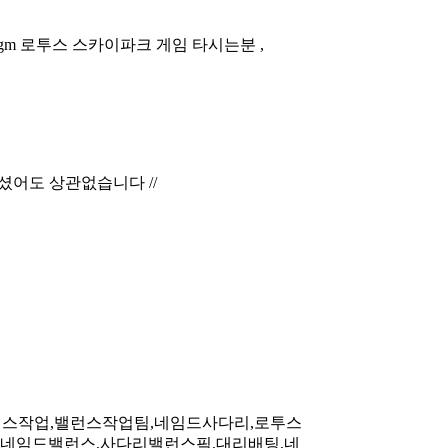
gm 로투스 스카이파크 게임 타시는분 ,
셨어도 상관없습니다 //
스,밸런스작업,밸런스작업팀,네임드사다리,로투스
,네임드밸런스,사다리밸런스픽,대리배팅,네