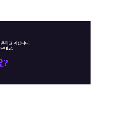
이용하고 계십니다.
은데요.
요?