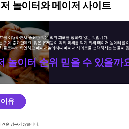
저 놀이터와 메이저 사이트
를 이용하면서 중요한 것은 먹튀 피해를 당하지 않는 것입니다.
 것이 중요한데요. 많은 유저들이 먹튀 피해를 막기 위해 메이저 놀이터를 
체들로부터 확인하고 메이저놀이터나 메이저 사이트를 선택하시는 분들이 많
저 놀이터 순위 믿을 수 있을까
 이유
어려운 경우가 많습니다.