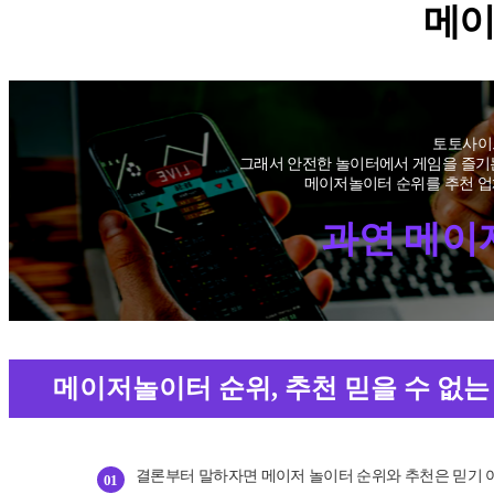
메이
토토사이트
그래서 안전한 놀이터에서 게임을 즐기는
메이저놀이터 순위를 추천 업
과연 메이
메이저놀이터 순위, 추천 믿을 수 없는
결론부터 말하자면 메이저 놀이터 순위와 추천은 믿기 
01