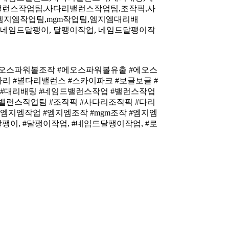
런스작업팀,사다리밸런스작업팀,조작픽,사
업,엠지엠작업팀,mgm작업팀,엠지엠대리배
, 네임드달팽이, 달팽이작업, 네임드달팽이작
 #에오스파워볼조작 #에오스파워볼유출 #에오스
다리 #별다리밸런스 #스카이파크 #보글보글 #
 #대리배팅 #네임드밸런스작업 #밸런스작업
밸런스작업팀 #조작픽 #사다리조작픽 #다리
 #엠지엠작업 #엠지엠조작 #mgm조작 #엠지엠
팽이, #달팽이작업, #네임드달팽이작업, #로