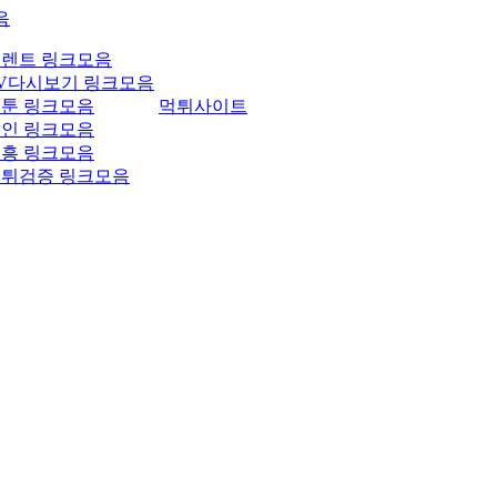
음
렌트 링크모음
V다시보기 링크모음
툰 링크모음
먹튀사이트
인 링크모음
흥 링크모음
튀검증 링크모음