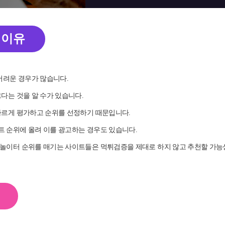
 이유
어려운 경우가 많습니다.
다는 것을 알 수가 있습니다.
다르게 평가하고 순위를 선정하기 때문입니다.
 순위에 올려 이를 광고하는 경우도 있습니다.
놀이터 순위를 매기는 사이트들은 먹튀검증을 제대로 하지 않고 추천할 가능