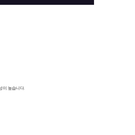
성이 높습니다.