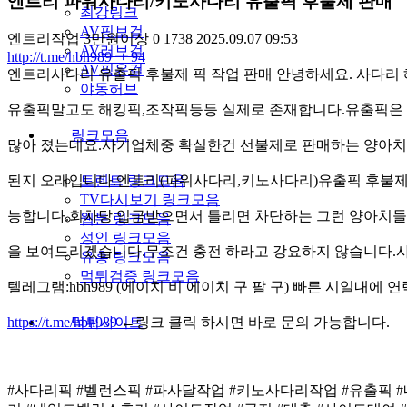
엔트리 파워사다리/키노사다리 유출픽 후불제 판매
최강링크
AV핑보걸
엔트리작업
3만원이상
0
1738
2025.09.07 09:53
AV러브걸
http://t.me/hbh989
+ 94
AV핑유걸
엔트리사다리 유출픽 후불제 픽 작업 판매 안녕하세요. 사다
야동허브
유출픽말고도 해킹픽,조작픽등등 실제로 존재합니다.유출픽은 
링크모음
많아 졌는데요.사기업체중 확실한건 선불제로 판매하는 양아치들 
토렌트 링크모음
된지 오래입니다.엔트리(파워사다리,키노사다리)유출픽 후불제로
TV다시보기 링크모음
능합니다.회차당 입금받으면서 틀리면 차단하는 그런 양아치들 
웹툰 링크모음
성인 링크모음
을 보여드리겠습니다.무조건 충전 하라고 강요하지 않습니다.
유흥 링크모음
먹튀검증 링크모음
텔레그램:hbh989 (에이치 비 에이치 구 팔 구) 빠른 시일내에 
먹튀사이트
https://t.me/hbh989
←링크 클릭 하시면 바로 문의 가능합니다.
#사다리픽 #벨런스픽 #파사달작업 #키노사다리작업 #유출픽 #