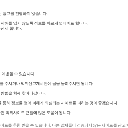
 광고를 진행하지 않습니다.
피해를 입지 않도록 정보를 빠르게 업데이트 합니다.
선시 합니다.
 예방할 수 있습니다.
를 주시거나 먹튀신고게시판에 글을 올려주시면 됩니다.
 방법을 함께 찾아나갑니다.
를 통해 정보를 얻어 피해가 의심되는 사이트를 피하는 것이 좋겠습니다.
면 먹튀사이트 근절에 많은 도움이 됩니다.
트를 추천 받을 수 있습니다. 다른 업체들이 검증되지 않은 사이트를 광고비