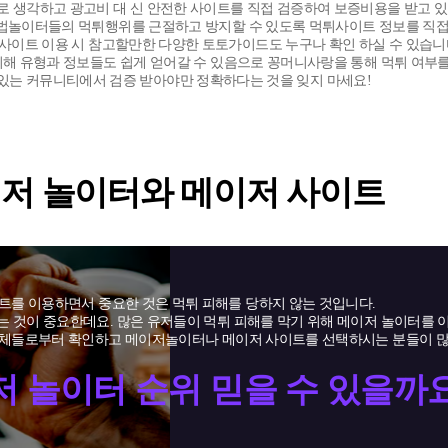
 생각하고 광고비 대 신 안전한 사이트를 직접 검증하여 보증비용을 받고 있
법놀이터들의 먹튀행위를 근절하고 방지할 수 있도록 먹튀사이트 정보를 직접
사이트 이용 시 참고할만한 다양한 토토가이드도 누구나 확인 하실 수 있습니
피해 유형과 정보들도 쉽게 얻어갈 수 있음으로 꽁머니사랑을 통해 먹튀 여부
 있는 커뮤니티에서 검증 받아야만 정확하다는 것을 잊지 마세요!
저 놀이터와 메이저 사이트
를 이용하면서 중요한 것은 먹튀 피해를 당하지 않는 것입니다.
 것이 중요한데요. 많은 유저들이 먹튀 피해를 막기 위해 메이저 놀이터를 
체들로부터 확인하고 메이저놀이터나 메이저 사이트를 선택하시는 분들이 많
저 놀이터 순위 믿을 수 있을까