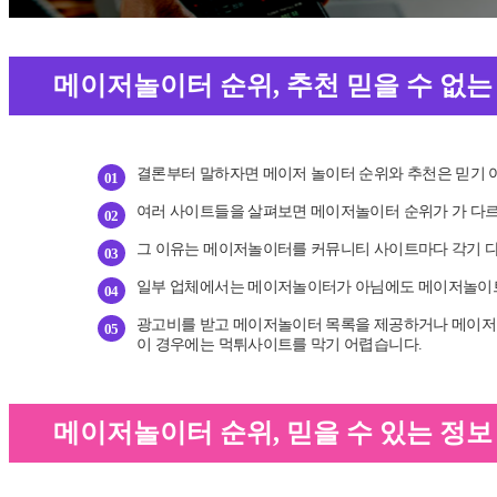
메이저놀이터 순위, 추천 믿을 수 없는
결론부터 말하자면 메이저 놀이터 순위와 추천은 믿기 
01
여러 사이트들을 살펴보면 메이저놀이터 순위가 가 다르
02
그 이유는 메이저놀이터를 커뮤니티 사이트마다 각기 
03
일부 업체에서는 메이저놀이터가 아님에도 메이저놀이트
04
광고비를 받고 메이저놀이터 목록을 제공하거나 메이저
05
이 경우에는 먹튀사이트를 막기 어렵습니다.
메이저놀이터 순위, 믿을 수 있는 정보