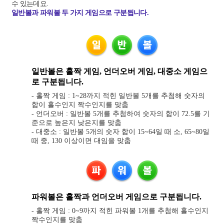
수 있는데요.
일반볼과 파워볼 두 가지 게임으로 구분됩니다.
일반볼은 홀짝 게임, 언더오버 게임, 대중소 게임으
로 구분됩니다.
- 홀짝 게임 : 1~28까지 적힌 일반볼 5개를 추첨해 숫자의
합이 홀수인지 짝수인지를 맞춤
- 언더오버 : 일반볼 5개를 추첨하여 숫자의 합이 72.5를 기
준으로 높은지 낮은지를 맞춤
- 대중소 : 일반볼 5개의 숫자 합이 15~64일 때 소, 65~80일
때 중, 130 이상이면 대임을 맞춤
파워볼은 홀짝과 언더오버 게임으로 구분됩니다.
- 홀짝 게임 : 0~9까지 적힌 파워볼 1개를 추첨해 홀수인지
짝수인지를 맞춤