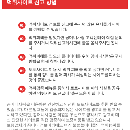
먹튀사이트 신고 방법
먹튀사이트 정보를 신고해 주시면 많은 유저들의 피해
01
를 예방할 수 있습니다.
먹튀피해를 입었다면 꽁머니사랑 고객센터에 직접 문의
02
를 주시거나 먹튀신고게시판에 글을 올려주시면 됩니
다.
먹튀피해를 입으신 플레이어를 위해 꽁머니사랑은 구제
03
방법을 함께 찾아나갑니다.
토토사이트 이용 시 먹튀 피해를 막고 싶다면 커뮤니티
04
를 통해 정보를 얻어 피해가 의심되는 사이트를 피하는
것이 좋겠습니다.
먹튀검증 메뉴를 통해서 토토사이트 피해 사실을 공유
05
하면 먹튀사이트 근절에 많은 도움이 됩니다.
꽁머니사랑을 이용하면 건전하고 안전한 토토사이트를 추천 받을 수
있습니다. 다른 업체들이 검증되지 않은 사이트를 광고비를 받고 제
시하고 있다면,
꽁머니사랑은 회원을 우선으로 생각하고 광고비 대
신 안전한 사이트를 직접 검증하여 보증비용을 받고 있습니다.
보증업체의 꽁머니 정보이외에도 여러 불법놀이터들의 먹튀행위를