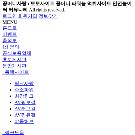
꽁머니사랑 : 토토사이트 꽁머니 파워볼 먹튀사이트 안전놀이
터 커뮤니티
All rights reserved.
로그인
회원가입
정보찾기
MENU
홈으로
이벤트
출석부
1:1 문의
공식보증업체
홍보게시판
등업게시판
동맹사이트
링크사랑
주소파워
최강링크
AV핑보걸
AV러브걸
AV핑유걸
야동허브
링크모음