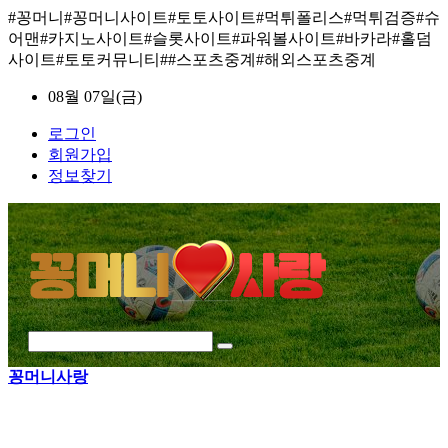
#꽁머니#꽁머니사이트#토토사이트#먹튀폴리스#먹튀검증#슈
어맨#카지노사이트#슬롯사이트#파워볼사이트#바카라#홀덤
사이트#토토커뮤니티##스포츠중계#해외스포츠중계
08월 07일(금)
로그인
회원가입
정보찾기
꽁머니사랑