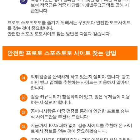
05
보며 적중금은 적중 배당률과 개별투표금액을 곱해 지
급됩니다.
프로토 스포츠토토를 즐기기 위해서는 무엇보다 안전한 토토사이트
를 찾는 것이 중요합니다.
안전한 스포츠 토토사이트 찾는 방법은 다음과 같습니다.
안전한 프로토 스포츠토토 사이트 찾는 방법
먹튀검증을 완벽하게 하고 있는지 살펴야 합니다. 광고
01
비만 받고 업체를 추천하는 사이트는 이용하지 말아야
합니다.
검증 커뮤니티가 활성화되어 있고, 많은 유저들이 이용
02
하는지 살펴야 합니다.
꽁머니사랑은 이중 검증을 통하여 안전한 프로토 승부
03
식 사이트만을 추천해 드립니다.
지금까지 100% 피해 없이 검증 사이트를 추천해 온 사이
04
트에서 정보를 얻는 것이 중요하겠습니다.
꽁머니사랑의 먹튀검증게시판을 이용하면 최신 먹튀정