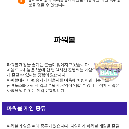
05
보를 얻을 수 있습니다.
파워볼
파워볼 게임을 즐기는 분들이 많아지고 있습니다.
네임드 파워볼은 5분에 한 번 24시간 진행되는 게임으로 누구나 손쉽
게 즐길 수 있다는 장점이 있습니다.
파워볼에서 어떤 숫자가 나올지를 예측해 배팅하면 되는데요.
남녀노소를 가리지 않고 손쉽게 게임에 임할 수 있다는 점에서 많은
사랑을 받고 있는 게임 유형입니다.
파워볼 게임 종류
파워볼 게임은 여러 종류가 있습니다. 다양하게 파워볼 게임을 즐길