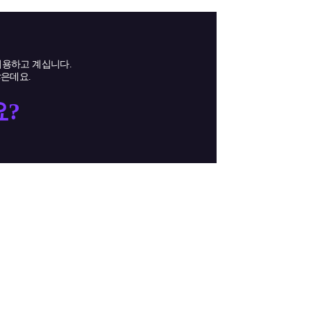
이용하고 계십니다.
은데요.
요?