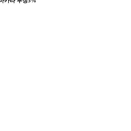
인바카라 루징5%