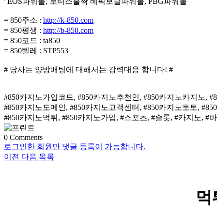
' EOS파워볼, 로터스홀짝 베픽보글파워볼, PBG파워볼
= 850주소 :
http://k-850.com
= 850평생 :
http://b-850.com
= 850코드 : ta850
= 850텔레 : STP553
# 당사는 양방배팅에 대해서는 강력대응 합니다! #
#850카지노가입코드, #850카지노추천인, #850카지노카지노, #
#850카지노도메인, #850카지노고객센터, #850카지노토토, #8
#850카지노먹튀, #850카지노가입, #스포츠, #슬롯, #카지노, #
0
Comments
로그인한 회원만 댓글 등록이 가능합니다.
이전
다음
목록
먹