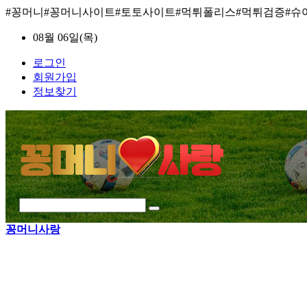
#꽁머니#꽁머니사이트#토토사이트#먹튀폴리스#먹튀검증#슈
08월 06일(목)
로그인
회원가입
정보찾기
꽁머니사랑