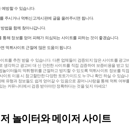
 예방할 수 있습니다.
를 주시거나 먹튀신고게시판에 글을 올려주시면 됩니다.
 방법을 함께 찾아나갑니다.
를 통해 정보를 얻어 피해가 의심되는 사이트를 피하는 것이 좋겠습니다.
면 먹튀사이트 근절에 많은 도움이 됩니다.
트를 추천 받을 수 있습니다. 다른 업체들이 검증되지 않은 사이트를 광고비
 생각하고 광고비 대 신 안전한 사이트를 직접 검증하여 보증비용을 받고 있
법놀이터들의 먹튀행위를 근절하고 방지할 수 있도록 먹튀사이트 정보를 직접
사이트 이용 시 참고할만한 다양한 토토가이드도 누구나 확인 하실 수 있습니
피해 유형과 정보들도 쉽게 얻어갈 수 있음으로 꽁머니사랑을 통해 먹튀 여부
 있는 커뮤니티에서 검증 받아야만 정확하다는 것을 잊지 마세요!
저 놀이터와 메이저 사이트