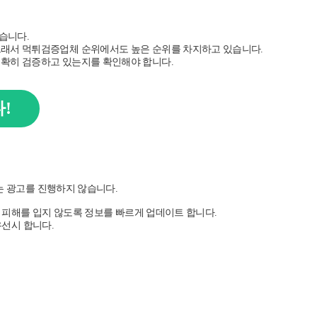
습니다.
그래서 먹튀검증업체 순위에서도 높은 순위를 차지하고 있습니다.
정확히 검증하고 있는지를 확인해야 합니다.
!
 광고를 진행하지 않습니다.
피해를 입지 않도록 정보를 빠르게 업데이트 합니다.
선시 합니다.