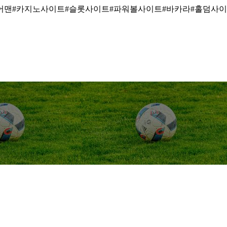
어맨#카지노사이트#슬롯사이트#파워볼사이트#바카라#홀덤사