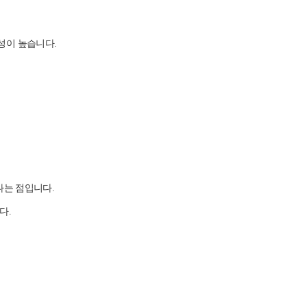
성이 높습니다.
다는 점입니다.
다.