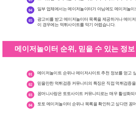
일부 업체에서는 메이저놀이터가 아님에도 메이저놀이트
04
광고비를 받고 메이저놀이터 목록을 제공하거나 메이저
05
이 경우에는 먹튀사이트를 막기 어렵습니다.
메이저놀이터 순위, 믿을 수 있는 정보
메이저놀이트 순위나 메이저사이트 추천 정보를 얻고 
01
믿을만한 먹튀검증 커뮤니티의 특징은 직접 먹튀검증을 
02
꽁머니사랑은 토토사이트 커뮤니티로는 매우 활성화되어 
03
토토 메이저놀이터 순위나 목록을 확인하고 싶다면 꽁
04