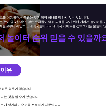
를 이용하면서 중요한 것은 먹튀 피해를 당하지 않는 것입니다.
 것이 중요한데요. 많은 유저들이 먹튀 피해를 막기 위해 메이저 놀이터를 
체들로부터 확인하고 메이저놀이터나 메이저 사이트를 선택하시는 분들이 많
저 놀이터 순위 믿을 수 있을까
 이유
어려운 경우가 많습니다.
다는 것을 알 수가 있습니다.
다르게 평가하고 순위를 선정하기 때문입니다.