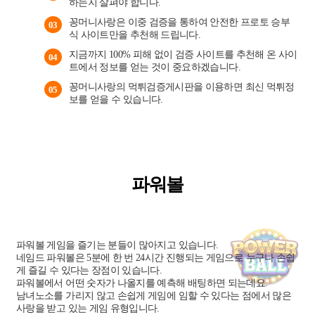
하는지 살펴야 합니다.
꽁머니사랑은 이중 검증을 통하여 안전한 프로토 승부
03
식 사이트만을 추천해 드립니다.
지금까지 100% 피해 없이 검증 사이트를 추천해 온 사이
04
트에서 정보를 얻는 것이 중요하겠습니다.
꽁머니사랑의 먹튀검증게시판을 이용하면 최신 먹튀정
05
보를 얻을 수 있습니다.
파워볼
파워볼 게임을 즐기는 분들이 많아지고 있습니다.
네임드 파워볼은 5분에 한 번 24시간 진행되는 게임으로 누구나 손쉽
게 즐길 수 있다는 장점이 있습니다.
파워볼에서 어떤 숫자가 나올지를 예측해 배팅하면 되는데요.
남녀노소를 가리지 않고 손쉽게 게임에 임할 수 있다는 점에서 많은
사랑을 받고 있는 게임 유형입니다.