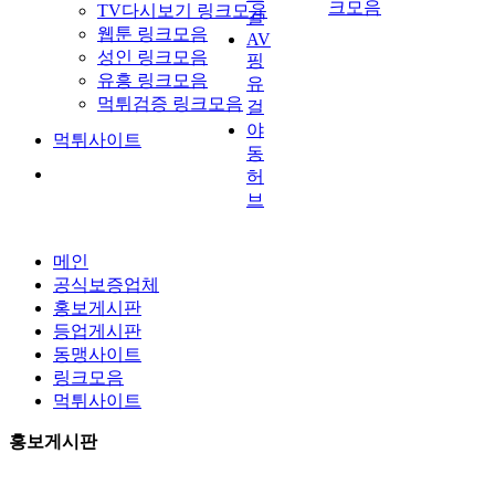
크모음
TV다시보기 링크모음
걸
웹툰 링크모음
AV
성인 링크모음
핑
유흥 링크모음
유
먹튀검증 링크모음
걸
야
먹튀사이트
동
허
브
메인
공식보증업체
홍보게시판
등업게시판
동맹사이트
링크모음
먹튀사이트
홍보게시판