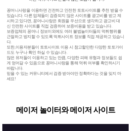
꽁머니사랑을 이용하면 건전하고 안전한 토토사이트를 추천 받을 수
있습니다. 다른 업체들이 검증되지 않은 사이트를 광고비를 받고 제
시하고 있다면,
꽁머니사랑은 회원을 우선으로 생각하고 광고비 대
신 안전한 사이트를 직접 검증하여 보증비용을 받고 있습니다.
보증업체의 꽁머니 정보이외에도 여러 불법놀이터들의 먹튀행위를
근절하고 방지할 수 있도록 먹튀사이트 정보를 직접 제공하고 있습니
다.
또한,이용자분들이 토토사이트 이용 시 참고할만한 다양한 토토가이
드도 누구나 확인 하실 수 있습니다.
많은 유저들이 이용하고 있는 만큼, 다양한 피해 유형과 정보들도 쉽
게 얻어갈 수 있음으로 꽁머니사랑을 통해 먹튀 여부를 확인하시기
바랍니다.
믿을 수 있는 커뮤니티에서 검증 받아야만 정확하다는 것을 잊지 마
세요!
메이저 놀이터와 메이저 사이트