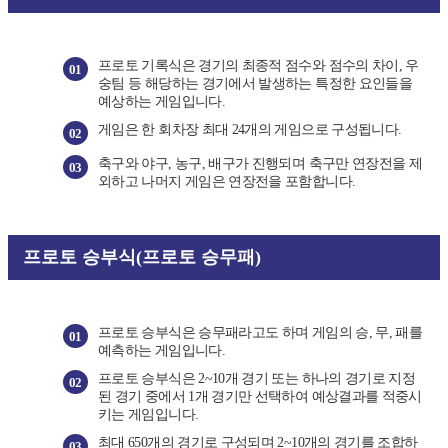
프로토 기록식은 경기의 최종적 점수와 점수의 차이, 우
01
숭팀 등 해당하는 경기에서 발생하는 특정한 요인들을
예상하는 게임입니다.
게임은 한 회차장 최대 24개의 게임으로 구성됩니다.
02
축구와 야구, 농구, 배구가 진행되며 축구만 연장전을 제
03
외하고 나머지 게임은 연장전을 포함합니다.
프로토 승부식(프로토 승무패)
프로토 승부식은 승무패라고도 하며 게임의 승, 무, 패를
01
예측하는 게임입니다.
프로토 승부식은 2~10개 경기 또는 하나의 경기로 지정
02
된 경기 중에서 1개 경기만 선택하여 예상결과를 적중시
키는 게임입니다.
최대 650개의 경기로 구성되며 2~10개의 경기를 조합하
03