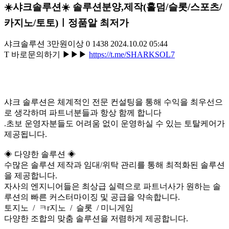
☀️샤크솔루션☀️ 솔루션분양,제작(홀덤/슬롯/스포츠/
카지노/토토)ㅣ정품알 최저가
샤크솔루션
3만원이상
0
1438
2024.10.02 05:44
T 바로문의하기 ▶▶▶
https://t.me/SHARKSOL7
샤크 솔루션은 체계적인 전문 컨설팅을 통해 수익을 최우선으
로 생각하며 파트너분들과 항상 함께 합니다
.초보 운영자분들도 어려움 없이 운영하실 수 있는 토탈케어가
제공됩니다.
◈ 다양한 솔루션 ◈
수많은 솔루션 제작과 임대/위탁 관리를 통해 최적화된 솔루션
을 제공합니다.
자사의 엔지니어들은 최상급 실력으로 파트너사가 원하는 솔
루션의 빠른 커스터마이징 및 공급을 약속합니다.
토지노 / ㅋr지노 / 슬롯 / 미니게임
다양한 조합의 맞춤 솔루션을 저렴하게 제공합니다.