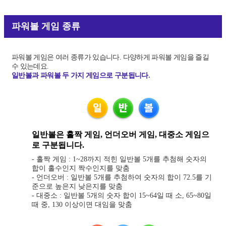
파워볼 게임 종류
파워볼 게임은 여러 종류가 있습니다. 다양하게 파워볼 게임을 즐길
수 있는데요.
일반볼과 파워볼 두 가지 게임으로 구분됩니다.
일반볼은 홀짝 게임, 언더오버 게임, 대중소 게임으
로 구분됩니다.
- 홀짝 게임 : 1~28까지 적힌 일반볼 5개를 추첨해 숫자의
합이 홀수인지 짝수인지를 맞춤
- 언더오버 : 일반볼 5개를 추첨하여 숫자의 합이 72.5를 기
준으로 높은지 낮은지를 맞춤
- 대중소 : 일반볼 5개의 숫자 합이 15~64일 때 소, 65~80일
때 중, 130 이상이면 대임을 맞춤