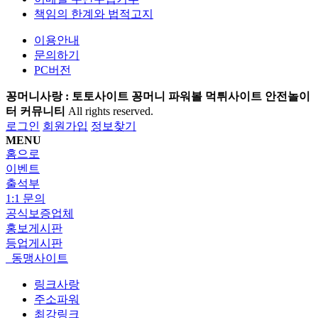
책임의 한계와 법적고지
이용안내
문의하기
PC버전
꽁머니사랑 : 토토사이트 꽁머니 파워볼 먹튀사이트 안전놀이
터 커뮤니티
All rights reserved.
로그인
회원가입
정보찾기
MENU
홈으로
이벤트
출석부
1:1 문의
공식보증업체
홍보게시판
등업게시판
동맹사이트
링크사랑
주소파워
최강링크