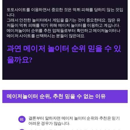
토토사이트를 이용하면서 중요한 것은 먹튀 피해를 당하지 않는 것입
니다.
그래서 안전한 놀이터에서 게임을 즐기는 것이 중요한데요. 많은 유
저들이 먹튀 피해를 막기 위해 메이저 놀이터를 이용하고 계십니다.
메이저놀이터 순위를 추천 업체들로부터 확인하고 메이저놀이터나
메이저 사이트를 선택하시는 분들이 많은데요.
과연 메이저 놀이터 순위 믿을 수 있
을까요?
메이저놀이터 순위, 추천 믿을 수 없는 이유
결론부터 말하자면 메이저 놀이터 순위와 추천은 믿기
01
어려운 경우가 많습니다.