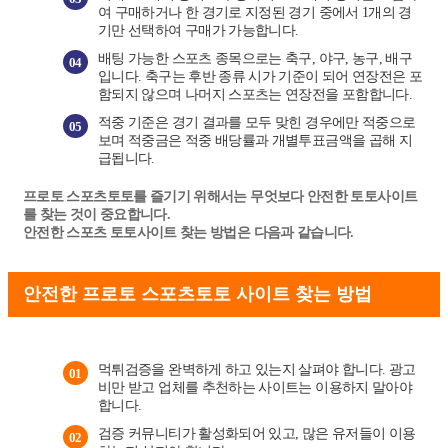
여 구매하거나 한 경기로 지정된 경기 중에서 1개의 경
기만 선택하여 구매가 가능합니다.
배팅 가능한 스포츠 종목으로는 축구, 야구, 농구, 배구
04
입니다. 축구는 후반 종류 시가 기준이 되어 연장전은 포
함되지 않으며
나머지 스포츠는 연장전을 포함합니다.
적중 기준은 경기 결과를 모두 맞힌 경우에만 적중으로
05
보며 적중금은 적중 배당률과 개별투표금액을 곱해 지
급됩니다.
프로토 스포츠토토를 즐기기 위해서는 무엇보다 안전한 토토사이트
를 찾는 것이 중요합니다.
안전한 스포츠 토토사이트 찾는 방법은 다음과 같습니다.
안전한 프로토 스포츠토토 사이트 찾는 방법
먹튀검증을 완벽하게 하고 있는지 살펴야 합니다. 광고
01
비만 받고 업체를 추천하는 사이트는 이용하지 말아야
합니다.
검증 커뮤니티가 활성화되어 있고, 많은 유저들이 이용
02