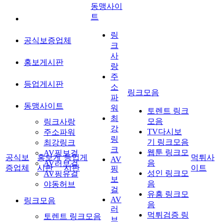
동맹사이
트
링
공식보증업체
크
사
홍보게시판
랑
주
등업게시판
소
링크모음
파
동맹사이트
워
토렌트 링크
최
모음
링크사랑
강
TV다시보
주소파워
링
기 링크모음
최강링크
크
웹툰 링크모
AV핑보걸
공식보
홍보게
등업게
먹튀사
AV
음
AV러브걸
증업체
시판
시판
이트
핑
성인 링크모
AV핑유걸
보
음
야동허브
걸
유흥 링크모
AV
링크모음
음
러
먹튀검증 링
토렌트 링크모음
브