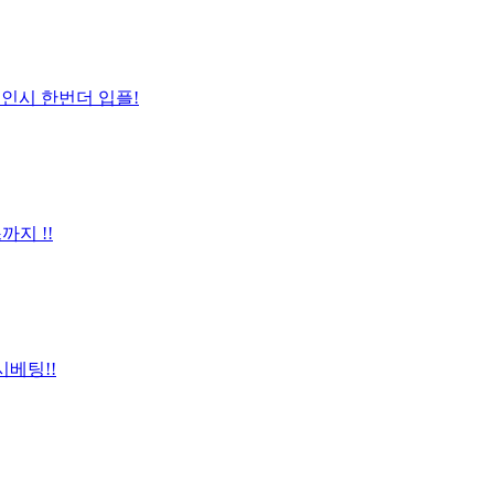
 올인시 한번더 입플!
지 !!
베팅!!