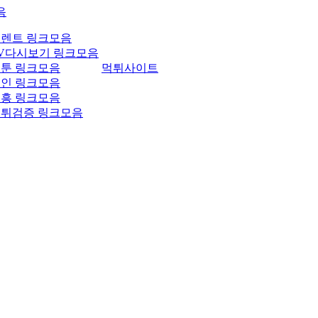
음
렌트 링크모음
V다시보기 링크모음
툰 링크모음
먹튀사이트
인 링크모음
흥 링크모음
튀검증 링크모음