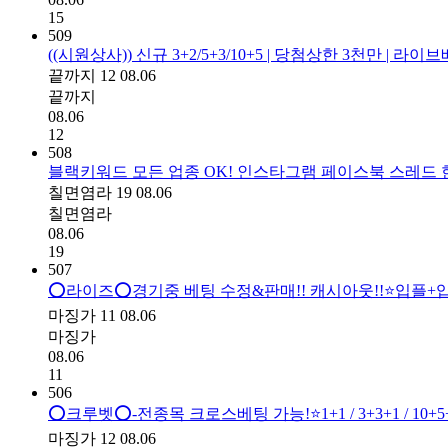
15
509
((시원상사)) 신규 3+2/5+3/10+5 | 당첨상한 3천만 | 
끝까지
12
08.06
끝까지
08.06
12
508
블랙키워드 모든 업종 OK! 인스타그램 페이스북 스레드 한
칠면염라
19
08.06
칠면염라
08.06
19
507
⭕라이즈⭕경기중 베팅 수정&판매!! 캐시아웃!!⭐입플+
마징가
11
08.06
마징가
08.06
11
506
⭕크루벳⭕-전종목 크로스베팅 가능!⭐1+1 / 3+3+1 / 10+5
마징가
12
08.06