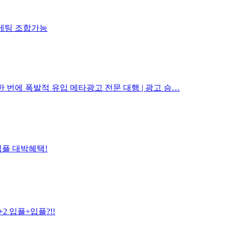
라이브베팅 조합가능
 번에 폭발적 유입 메타광고 전문 대행 | 광고 승…
입플 대박혜택!
+2 입플+입플?!!