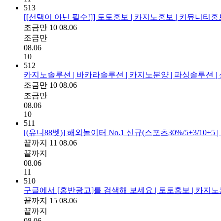
513
[[선택이 아닌 필수!]] 토토홍보 | 카지노홍보 | 커뮤니티홍
조금만
10
08.06
조금만
08.06
10
512
카지노솔루션 | 바카라솔루션 | 카지노분양 | 파싱솔루션 
조금만
10
08.06
조금만
08.06
10
511
[(유니88벳)] 해외놀이터 No.1 신규(스포츠30%/5+3/10+5 
끝까지
11
08.06
끝까지
08.06
11
510
구글에서 [홍반광고]를 검색해 보세요 | 토토홍보 | 카지
끝까지
15
08.06
끝까지
08.06