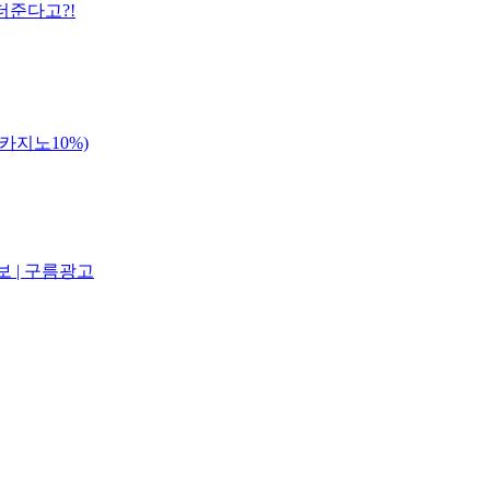
더준다고?!
| 카지노10%)
보 | 구름광고