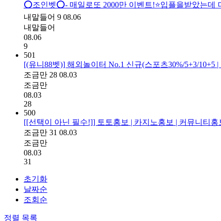
⭕조인벳⭕- 매일로또 2000만 이벤트!⭐입플을받았는데 
내말들어
9
08.06
내말들어
08.06
9
501
[(유니88벳)] 해외놀이터 No.1 신규(스포츠30%/5+3/10+5 
조금만
28
08.03
조금만
08.03
28
500
[[선택이 아닌 필수!]] 토토홍보 | 카지노홍보 | 커뮤니티홍
조금만
31
08.03
조금만
08.03
31
초기화
날짜순
조회순
정렬
목록