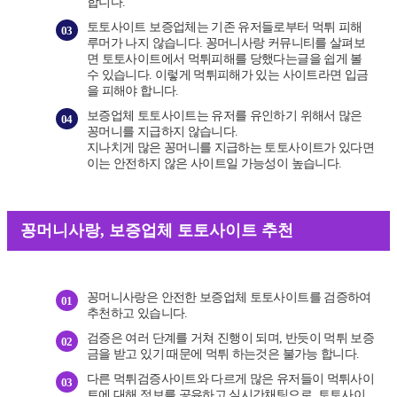
합니다.
토토사이트 보증업체는 기존 유저들로부터 먹튀 피해
03
루머가 나지 않습니다. 꽁머니사랑 커뮤니티를 살펴보
면 토토사이트에서 먹튀피해를 당했다는
글을 쉽게 볼
수 있습니다. 이렇게 먹튀피해가 있는 사이트라면 입금
을 피해야 합니다.
보증업체 토토사이트는 유저를 유인하기 위해서 많은
04
꽁머니를 지급하지 않습니다.
지나치게 많은 꽁머니를 지급하는 토토사이트가 있다면
이는 안전하지 않은 사이트일 가능성이 높습니다.
꽁머니사랑, 보증업체 토토사이트 추천
꽁머니사랑은 안전한 보증업체 토토사이트를 검증하여
01
추천하고 있습니다.
검증은 여러 단계를 거쳐 진행이 되며, 반듯이 먹튀 보증
02
금을 받고 있기 때문에 먹튀 하는것은 불가능 합니다.
다른 먹튀검증사이트와 다르게 많은 유저들이 먹튀사이
03
트에 대해 정보를 공유하고 실시간채팅으로,
토토사이