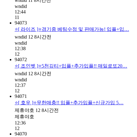
wndid
11
8시간전
wndid
12:44
11
94073
⭐[ 라이즈 ]⭐경기중 베팅수정 및 판매가능! 입플+입…
wndid
12
8시간전
wndid
12:38
12
94072
⭐[ 조인벳 ]⭐5천깊티+입플+추가입플!! 매일로또20…
wndid
12
8시간전
wndid
12:37
12
94071
⭐[ 호우 ]⭐️무한매충!! 입플+추가입플+신규가입 5…
제휴야호
12
8시간전
제휴야호
12:36
12
94070