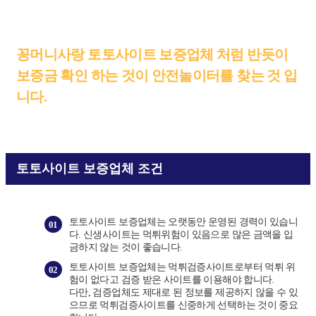
을 수 없기 때문입니다.
토토검증 사이트 일부 보증업체 표시는 되어있지만 먹튀 당하고 있습
니다.
꽁머니사랑 토토사이트 보증업체 처럼 반듯이
보증금 확인 하는 것이
안전놀이터를 찾는 것 입
니다.
토토사이트 보증업체 조건
토토사이트 보증업체는 오랫동안 운영된 경력이 있습니
01
다. 신생사이트는 먹튀위험이 있음으로 많은 금액을 입
금하지 않는 것이 좋습니다.
토토사이트 보증업체는 먹튀검증사이트로부터 먹튀 위
02
험이 없다고 검증 받은 사이트를 이용해야 합니다.
다만, 검증업체도 제대로 된 정보를 제공하지 않을 수 있
으므로 먹튀검증사이트를 신중하게 선택하는 것이 중요