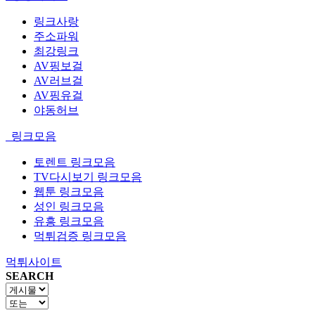
링크사랑
주소파워
최강링크
AV핑보걸
AV러브걸
AV핑유걸
야동허브
링크모음
토렌트 링크모음
TV다시보기 링크모음
웹툰 링크모음
성인 링크모음
유흥 링크모음
먹튀검증 링크모음
먹튀사이트
SEARCH