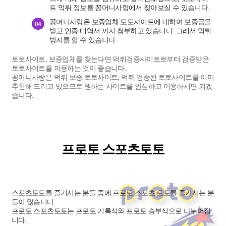
트 먹튀 정보를 꽁머니사랑에서 찾아보실 수 있습니다.
꽁머니사랑은 보증업체 토토사이트에 대하여 보증금을
04
받고 인증 내역서 까지 첨부하고 있습니다. 그래서 먹튀
방지를 할 수 있습니다.
토토사이트, 보증업체를 찾는다면 먹튀검증사이트로부터 검증받은
토토사이트를 이용하는 것이 좋습니다.
꽁머니사랑은 먹튀 보증 토토사이트, 먹튀 검증된 토토사이트를 이미
추천해 드리고 있으므로 원하는 사이트를 안심하고 이용하시면 되겠
습니다.
프로토 스포츠토토
스포츠토토를 즐기시는 분들 중에 프로토 스포츠 토토를 즐기시는 분
들이 많습니다.
프로토 스포츠토토는 프로토 기록식와 프로토 승부식으로 나누어집
니다.