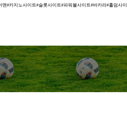
어맨#카지노사이트#슬롯사이트#파워볼사이트#바카라#홀덤사