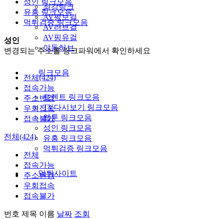
성인 링크모음
최강링크
유흥 링크모음
AV핑보걸
먹튀검증 링크모음
AV러브걸
AV핑유걸
성인
야동허브
변경되는 주소를 링크파워에서 확인하세요
링크모음
전체(424)
접속가능
토렌트 링크모음
주소변경
TV다시보기 링크모음
우회접속
웹툰 링크모음
접속불가
성인 링크모음
전체(424)
유흥 링크모음
먹튀검증 링크모음
전체
접속가능
먹튀사이트
주소변경
우회접속
접속불가
번호
제목
이름
날짜
조회