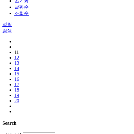
초기화
날짜순
조회순
정렬
검색
11
12
13
14
15
16
17
18
19
20
Search