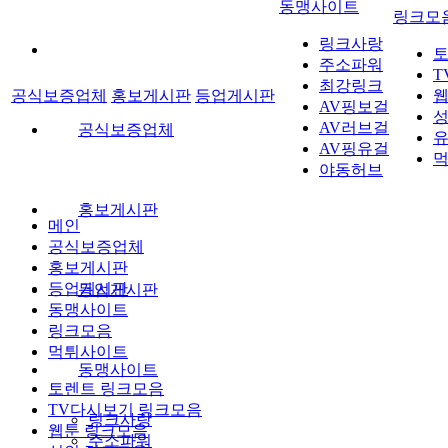
동맹사이트
링크모
링크사랑
토
주소파워
T
최강링크
공식보증업체
홍보게시판
등업게시판
웹
AV핑보걸
성
AV러브걸
공식보증업체
유
AV핑유걸
먹
야동허브
홍보게시판
메인
공식보증업체
홍보게시판
등업게시판
등업게시판
동맹사이트
링크모음
먹튀사이트
동맹사이트
토렌트 링크모음
TV다시보기 링크모음
링크사랑
웹툰 링크모음
주소파워