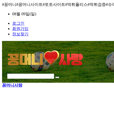
#꽁머니#꽁머니사이트#토토사이트#먹튀폴리스#먹튀검증#슈
08월 09일(일)
로그인
회원가입
정보찾기
꽁머니사랑