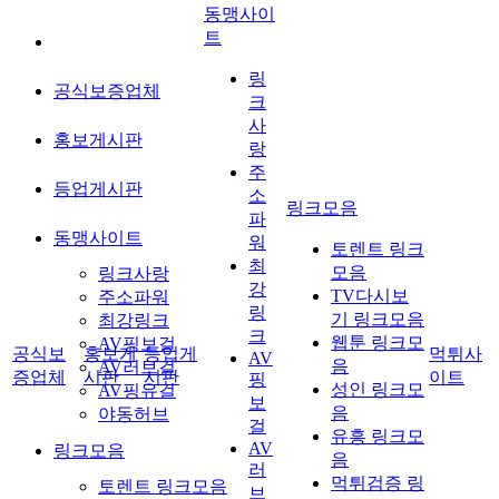
동맹사이
트
링
공식보증업체
크
사
홍보게시판
랑
주
등업게시판
소
링크모음
파
동맹사이트
워
토렌트 링크
최
모음
링크사랑
강
TV다시보
주소파워
링
기 링크모음
최강링크
크
웹툰 링크모
AV핑보걸
공식보
홍보게
등업게
먹튀사
AV
음
AV러브걸
증업체
시판
시판
이트
핑
성인 링크모
AV핑유걸
보
음
야동허브
걸
유흥 링크모
AV
링크모음
음
러
먹튀검증 링
토렌트 링크모음
브