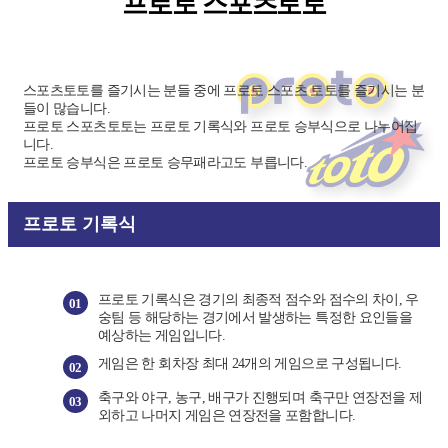
프로토 스포츠토토
스포츠토토를 즐기시는 분들 중에 프로토 스포츠 토토를 즐기시는 분
들이 많습니다.
프로토 스포츠토토는 프로토 기록식와 프로토 승부식으로 나누어집
니다.
프로토 승부식은 프로토 승무패라고도 부릅니다.
프로토 기록식
프로토 기록식은 경기의 최종적 점수와 점수의 차이, 우
01
숭팀 등 해당하는 경기에서 발생하는 특정한 요인들을
예상하는 게임입니다.
게임은 한 회차장 최대 24개의 게임으로 구성됩니다.
02
축구와 야구, 농구, 배구가 진행되며 축구만 연장전을 제
03
외하고 나머지 게임은 연장전을 포함합니다.