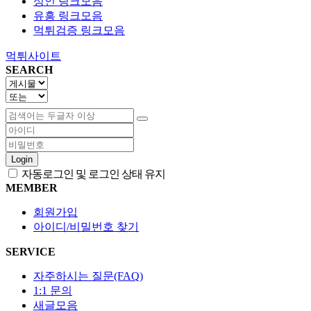
성인 링크모음
유흥 링크모음
먹튀검증 링크모음
먹튀사이트
SEARCH
Login
자동로그인 및 로그인 상태 유지
MEMBER
회원가입
아이디/비밀번호 찾기
SERVICE
자주하시는 질문(FAQ)
1:1 문의
새글모음