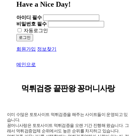
Have a Nice Day!
아이디
필수
비밀번호
필수
자동로그인
로그인
회원가입
정보찾기
메인으로
먹튀검증
끝판왕 꽁머니사랑
이미 수많은 토토사이트 먹튀검증을 해주는 사이트들이 운영되고 있
습니다.
꽁머니사랑은 토토사이트 먹튀검증을 오랜 기간 진행해 왔습니다. 그
래서 먹튀검증업체 순위에서도 높은 순위를 차지하고 있습니다.