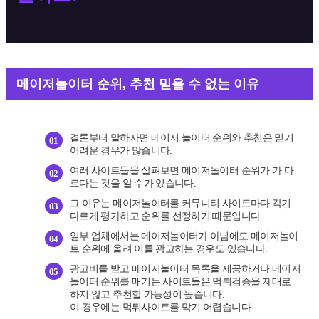
메이저놀이터 순위, 추천 믿을 수 없는 이유
결론부터 말하자면 메이저 놀이터 순위와 추천은 믿기
01
어려운 경우가 많습니다.
여러 사이트들을 살펴보면 메이저놀이터 순위가 가 다
02
르다는 것을 알 수가 있습니다.
그 이유는 메이저놀이터를 커뮤니티 사이트마다 각기
03
다르게 평가하고 순위를 선정하기 때문입니다.
일부 업체에서는 메이저놀이터가 아님에도 메이저놀이
04
트 순위에 올려 이를 광고하는 경우도 있습니다.
광고비를 받고 메이저놀이터 목록을 제공하거나 메이저
05
놀이터 순위를 매기는 사이트들은 먹튀검증을 제대로
하지 않고 추천할 가능성이 높습니다.
이 경우에는 먹튀사이트를 막기 어렵습니다.