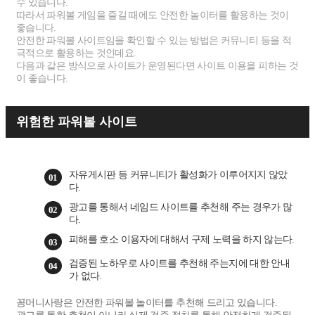
수 있습니다.
따라서 파워볼 게임을 즐길 때에도 안전한 놀이터를 활용하는 것이
좋습니다.
안전한 파워볼 사이트임을 확인할 수 있는 방법은 커뮤니티 등을 적
극적으로 활용하는 것인데요.
다음과 같은 방식으로 사이트가 운영된다면 사이트 이용을 피하는 것
이 좋습니다.
위험한 파워볼 사이트
자유게시판 등 커뮤니티가 활성화가 이루어지지 않았
01
다.
광고를 통해서 네임드 사이트를 추천해 주는 경우가 많
02
다.
피해를 호소 이용자에 대해서 구제 노력을 하지 않는다.
03
검증된 노하우로 사이트를 추천해 주는지에 대한 안내
04
가 없다.
꽁머니사랑은 안전한 파워볼 놀이터를 추천해 드리고 있습니다.