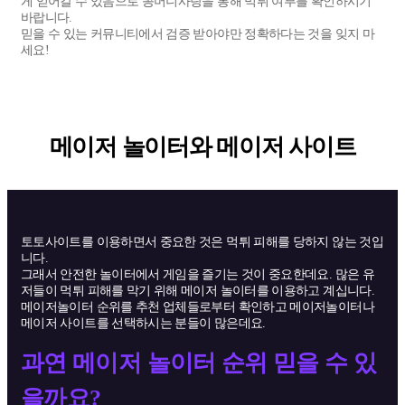
게 얻어갈 수 있음으로 꽁머니사랑을 통해 먹튀 여부를 확인하시기
바랍니다.
믿을 수 있는 커뮤니티에서 검증 받아야만 정확하다는 것을 잊지 마
세요!
메이저 놀이터와 메이저 사이트
토토사이트를 이용하면서 중요한 것은 먹튀 피해를 당하지 않는 것입
니다.
그래서 안전한 놀이터에서 게임을 즐기는 것이 중요한데요. 많은 유
저들이 먹튀 피해를 막기 위해 메이저 놀이터를 이용하고 계십니다.
메이저놀이터 순위를 추천 업체들로부터 확인하고 메이저놀이터나
메이저 사이트를 선택하시는 분들이 많은데요.
과연 메이저 놀이터 순위 믿을 수 있
을까요?