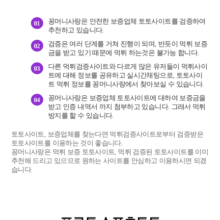
꽁머니사랑은 안전한 보증업체 토토사이트를 검증하여
01
추천하고 있습니다.
검증은 여러 단계를 거쳐 진행이 되며, 반듯이 먹튀 보증
02
금을 받고 있기 때문에 먹튀 하는것은 불가능 합니다.
다른 먹튀검증사이트와 다르게 많은 유저들이 먹튀사이
03
트에 대해 정보를 공유하고 실시간채팅으로,
토토사이
트 먹튀 정보를 꽁머니사랑에서 찾아보실 수 있습니다.
꽁머니사랑은 보증업체 토토사이트에 대하여 보증금을
04
받고 인증 내역서 까지 첨부하고 있습니다. 그래서 먹튀
방지를 할 수 있습니다.
토토사이트, 보증업체를 찾는다면 먹튀검증사이트로부터 검증받은
토토사이트를 이용하는 것이 좋습니다.
꽁머니사랑은 먹튀 보증 토토사이트, 먹튀 검증된 토토사이트를 이미
추천해 드리고 있으므로 원하는 사이트를 안심하고 이용하시면 되겠
습니다.