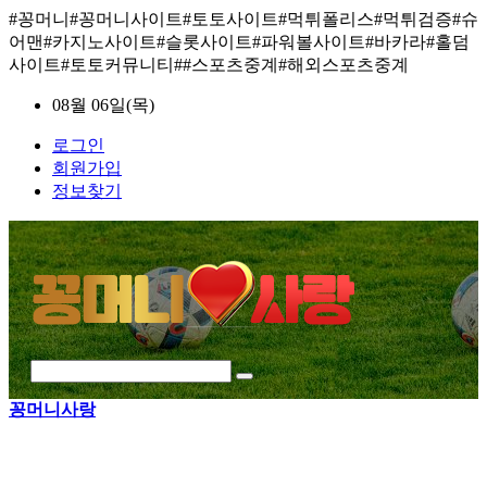
#꽁머니#꽁머니사이트#토토사이트#먹튀폴리스#먹튀검증#슈
어맨#카지노사이트#슬롯사이트#파워볼사이트#바카라#홀덤
사이트#토토커뮤니티##스포츠중계#해외스포츠중계
08월 06일(목)
로그인
회원가입
정보찾기
꽁머니사랑