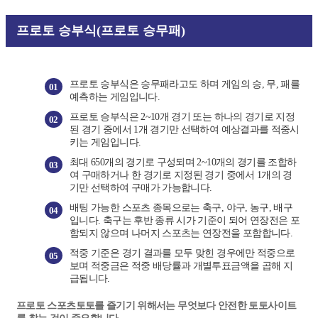
프로토 승부식(프로토 승무패)
프로토 승부식은 승무패라고도 하며 게임의 승, 무, 패를
01
예측하는 게임입니다.
프로토 승부식은 2~10개 경기 또는 하나의 경기로 지정
02
된 경기 중에서 1개 경기만 선택하여 예상결과를 적중시
키는 게임입니다.
최대 650개의 경기로 구성되며 2~10개의 경기를 조합하
03
여 구매하거나 한 경기로 지정된 경기 중에서 1개의 경
기만 선택하여 구매가 가능합니다.
배팅 가능한 스포츠 종목으로는 축구, 야구, 농구, 배구
04
입니다. 축구는 후반 종류 시가 기준이 되어 연장전은 포
함되지 않으며
나머지 스포츠는 연장전을 포함합니다.
적중 기준은 경기 결과를 모두 맞힌 경우에만 적중으로
05
보며 적중금은 적중 배당률과 개별투표금액을 곱해 지
급됩니다.
프로토 스포츠토토를 즐기기 위해서는 무엇보다 안전한 토토사이트