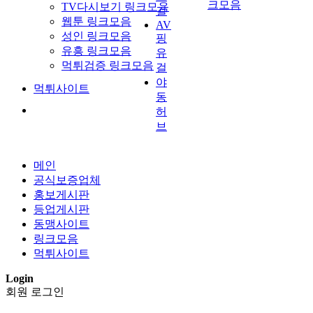
크모음
TV다시보기 링크모음
걸
웹툰 링크모음
AV
성인 링크모음
핑
유흥 링크모음
유
먹튀검증 링크모음
걸
야
먹튀사이트
동
허
브
메인
공식보증업체
홍보게시판
등업게시판
동맹사이트
링크모음
먹튀사이트
Login
회원 로그인