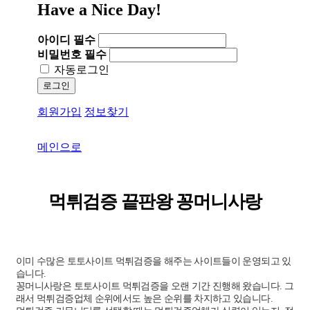
Have a Nice Day!
아이디
필수
비밀번호
필수
자동로그인
로그인
회원가입
정보찾기
메인으로
먹튀검증
끝판왕 꽁머니사랑
이미 수많은 토토사이트 먹튀검증을 해주는 사이트들이 운영되고 있
습니다.
꽁머니사랑은 토토사이트 먹튀검증을 오랜 기간 진행해 왔습니다. 그
래서 먹튀검증업체 순위에서도 높은 순위를 차지하고 있습니다.