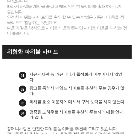
수 있습니다.
따라서 파워볼 게임을 즐길 때에도 안전한 놀이터를 활용하는 것이
좋습니다.
안전한 파워볼 사이트임을 확인할 수 있는 방법은 커뮤니티 등을 적
극적으로 활용하는 것인데요.
다음과 같은 방식으로 사이트가 운영된다면 사이트 이용을 피하는 것
이 좋습니다.
위험한 파워볼 사이트
자유게시판 등 커뮤니티가 활성화가 이루어지지 않았
01
다.
광고를 통해서 네임드 사이트를 추천해 주는 경우가 많
02
다.
피해를 호소 이용자에 대해서 구제 노력을 하지 않는다.
03
검증된 노하우로 사이트를 추천해 주는지에 대한 안내
04
가 없다.
꽁머니사랑은 안전한 파워볼 놀이터를 추천해 드리고 있습니다.