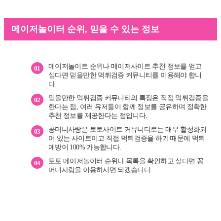
메이저놀이터 순위, 믿을 수 있는 정보
메이저놀이트 순위나 메이저사이트 추천 정보를 얻고
01
싶다면 믿을만한 먹튀검증 커뮤니티를 이용해야 합니
다.
믿을만한 먹튀검증 커뮤니티의 특징은 직접 먹튀검증을
02
한다는 점, 여러 유저들이 함께 정보를 공유하며 정확한
추천 정보를 제공한다는 점입니다.
꽁머니사랑은 토토사이트 커뮤니티로는 매우 활성화되
03
어 있는 사이트이고 직접 먹튀검증을 하기 때문에 먹튀
예방이 100% 가능합니다.
토토 메이저놀이터 순위나 목록을 확인하고 싶다면 꽁
04
머니사랑을 이용하시면 되겠습니다.