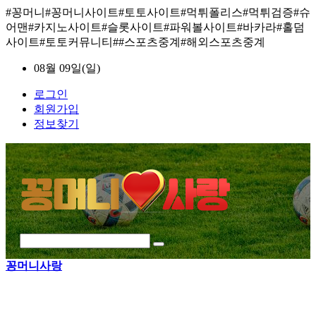
#꽁머니#꽁머니사이트#토토사이트#먹튀폴리스#먹튀검증#슈
어맨#카지노사이트#슬롯사이트#파워볼사이트#바카라#홀덤
사이트#토토커뮤니티##스포츠중계#해외스포츠중계
08월 09일(일)
로그인
회원가입
정보찾기
꽁머니사랑