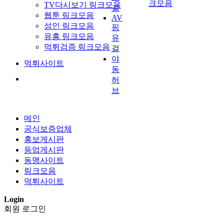
크모음
TV다시보기 링크모음
걸
웹툰 링크모음
AV
성인 링크모음
핑
유흥 링크모음
유
먹튀검증 링크모음
걸
야
먹튀사이트
동
허
브
메인
공식보증업체
홍보게시판
등업게시판
동맹사이트
링크모음
먹튀사이트
Login
회원 로그인