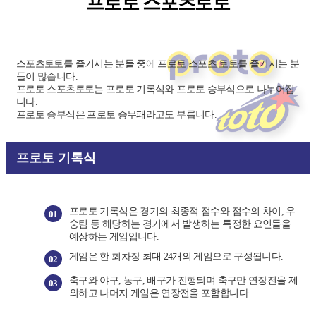
프로토 스포츠토토
스포츠토토를 즐기시는 분들 중에 프로토 스포츠 토토를 즐기시는 분
들이 많습니다.
프로토 스포츠토토는 프로토 기록식와 프로토 승부식으로 나누어집
니다.
프로토 승부식은 프로토 승무패라고도 부릅니다.
프로토 기록식
프로토 기록식은 경기의 최종적 점수와 점수의 차이, 우
01
숭팀 등 해당하는 경기에서 발생하는 특정한 요인들을
예상하는 게임입니다.
게임은 한 회차장 최대 24개의 게임으로 구성됩니다.
02
축구와 야구, 농구, 배구가 진행되며 축구만 연장전을 제
03
외하고 나머지 게임은 연장전을 포함합니다.