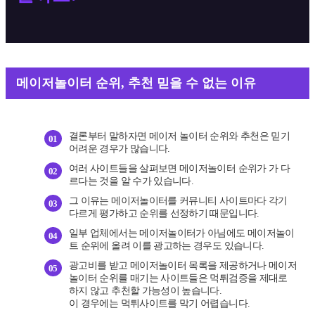
메이저놀이터 순위, 추천 믿을 수 없는 이유
결론부터 말하자면 메이저 놀이터 순위와 추천은 믿기
01
어려운 경우가 많습니다.
여러 사이트들을 살펴보면 메이저놀이터 순위가 가 다
02
르다는 것을 알 수가 있습니다.
그 이유는 메이저놀이터를 커뮤니티 사이트마다 각기
03
다르게 평가하고 순위를 선정하기 때문입니다.
일부 업체에서는 메이저놀이터가 아님에도 메이저놀이
04
트 순위에 올려 이를 광고하는 경우도 있습니다.
광고비를 받고 메이저놀이터 목록을 제공하거나 메이저
05
놀이터 순위를 매기는 사이트들은 먹튀검증을 제대로
하지 않고 추천할 가능성이 높습니다.
이 경우에는 먹튀사이트를 막기 어렵습니다.