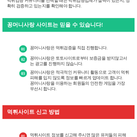
먹튀검증 커뮤니티를 선택할 때는 먹튀검증업체가 실력이 있는지, 정
확히 검증하고 있는지를 확인해야 합니다.
꽁머니사랑 사이트는 믿을 수 있습니다!
꽁머니사랑은 먹튀검증을 직접 진행합니다.
01
꽁머니사랑은 토토사이트로부터 보증금을 받지않고서
02
는 광고를 진행하지 않습니다.
꽁머니사랑은 적극적인 커뮤니티 활동으로 고객이 먹튀
03
피해를 입지 않도록 정보를 빠르게 업데이트 합니다.
꽁머니사랑을 이용하는 회원들의 안전한 게임을 가장
우선시 합니다.
먹튀사이트 신고 방법
먹튀사이트 정보를 신고해 주시면 많은 유저들의 피해
01