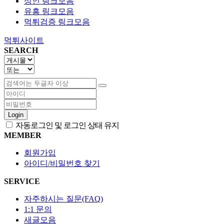
성인 링크모음
유흥 링크모음
먹튀검증 링크모음
먹튀사이트
SEARCH
Login
자동로그인 및 로그인 상태 유지
MEMBER
회원가입
아이디/비밀번호 찾기
SERVICE
자주하시는 질문(FAQ)
1:1 문의
새글모음