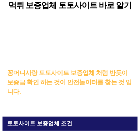
먹튀 보증업체 토토사이트
바로 알기
토토사이트를 이용하면서 먹튀 보증업체 토토사이트를 찾는 분들이
늘고 있습니다.
먹튀 보증업체 토토사이트가 아니면 베팅후 당첨 되더라도 환전을 받
을 수 없기 때문입니다.
토토검증 사이트 일부 보증업체 표시는 되어있지만 먹튀 당하고 있습
니다.
꽁머니사랑 토토사이트 보증업체 처럼 반듯이
보증금 확인 하는 것이
안전놀이터를 찾는 것 입
니다.
토토사이트 보증업체 조건