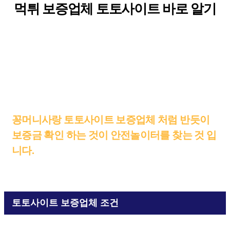
먹튀 보증업체 토토사이트
바로 알기
토토사이트를 이용하면서 먹튀 보증업체 토토사이트를 찾는 분들이
늘고 있습니다.
먹튀 보증업체 토토사이트가 아니면 베팅후 당첨 되더라도 환전을 받
을 수 없기 때문입니다.
토토검증 사이트 일부 보증업체 표시는 되어있지만 먹튀 당하고 있습
니다.
꽁머니사랑 토토사이트 보증업체 처럼 반듯이
보증금 확인 하는 것이
안전놀이터를 찾는 것 입
니다.
토토사이트 보증업체 조건