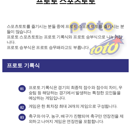
프로토 스포츠토토
스포츠토토를 즐기시는 분들 중에 프로토 스포츠 토토를 즐기시는 분
들이 많습니다.
프로토 스포츠토토는 프로토 기록식와 프로토 승부식으로 나누어집
니다.
프로토 승부식은 프로토 승무패라고도 부릅니다.
프로토 기록식
프로토 기록식은 경기의 최종적 점수와 점수의 차이, 우
01
숭팀 등 해당하는 경기에서 발생하는 특정한 요인들을
예상하는 게임입니다.
게임은 한 회차장 최대 24개의 게임으로 구성됩니다.
02
축구와 야구, 농구, 배구가 진행되며 축구만 연장전을 제
03
외하고 나머지 게임은 연장전을 포함합니다.