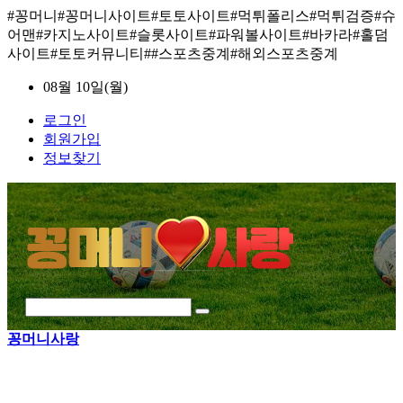
#꽁머니#꽁머니사이트#토토사이트#먹튀폴리스#먹튀검증#슈
어맨#카지노사이트#슬롯사이트#파워볼사이트#바카라#홀덤
사이트#토토커뮤니티##스포츠중계#해외스포츠중계
08월 10일(월)
로그인
회원가입
정보찾기
꽁머니사랑