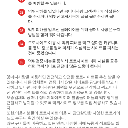
를 예방할 수 있습니다.
먹튀피해를 입었다면 꽁머니사랑 고객센터에 직접 문의
02
를 주시거나 먹튀신고게시판에 글을 올려주시면 됩니
다.
먹튀피해를 입으신 플레이어를 위해 꽁머니사랑은 구제
03
방법을 함께 찾아나갑니다.
토토사이트 이용 시 먹튀 피해를 막고 싶다면 커뮤니티
04
를 통해 정보를 얻어 피해가 의심되는 사이트를 피하는
것이 좋겠습니다.
먹튀검증 메뉴를 통해서 토토사이트 피해 사실을 공유
05
하면 먹튀사이트 근절에 많은 도움이 됩니다.
꽁머니사랑을 이용하면 건전하고 안전한 토토사이트를 추천 받을 수
있습니다. 다른 업체들이 검증되지 않은 사이트를 광고비를 받고 제
시하고 있다면,
꽁머니사랑은 회원을 우선으로 생각하고 광고비 대
신 안전한 사이트를 직접 검증하여 보증비용을 받고 있습니다.
보증업체의 꽁머니 정보이외에도 여러 불법놀이터들의 먹튀행위를
근절하고 방지할 수 있도록 먹튀사이트 정보를 직접 제공하고 있습니
다.
또한,이용자분들이 토토사이트 이용 시 참고할만한 다양한 토토가이
드도 누구나 확인 하실 수 있습니다.
많은 유저들이 이용하고 있는 만큼, 다양한 피해 유형과 정보들도 쉽