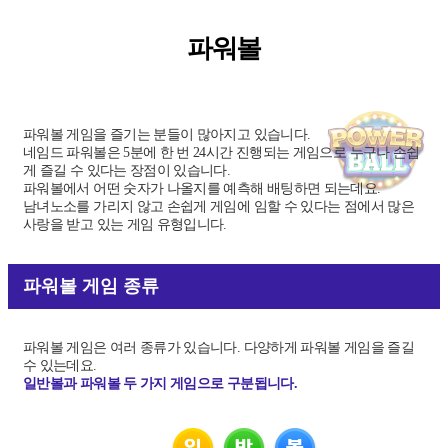
파워볼
파워볼 게임을 즐기는 분들이 많아지고 있습니다.
네임드 파워볼은 5분에 한 번 24시간 진행되는 게임으로 누구나 손쉽
게 즐길 수 있다는 장점이 있습니다.
파워볼에서 어떤 숫자가 나올지를 예측해 배팅하면 되는데요.
남녀노소를 가리지 않고 손쉽게 게임에 임할 수 있다는 점에서 많은
사랑을 받고 있는 게임 유형입니다.
파워볼 게임 종류
파워볼 게임은 여러 종류가 있습니다. 다양하게 파워볼 게임을 즐길
수 있는데요.
일반볼과 파워볼 두 가지 게임으로 구분됩니다.