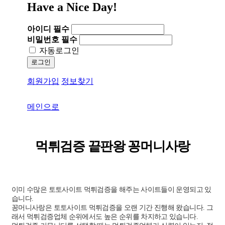
Have a Nice Day!
아이디
필수
비밀번호
필수
자동로그인
로그인
회원가입
정보찾기
메인으로
먹튀검증
끝판왕 꽁머니사랑
이미 수많은 토토사이트 먹튀검증을 해주는 사이트들이 운영되고 있
습니다.
꽁머니사랑은 토토사이트 먹튀검증을 오랜 기간 진행해 왔습니다. 그
래서 먹튀검증업체 순위에서도 높은 순위를 차지하고 있습니다.