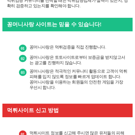
먹튀검증 커뮤니티를 선택할 때는 먹튀검증업체가 실력이 있는지, 정
확히 검증하고 있는지를 확인해야 합니다.
꽁머니사랑 사이트는 믿을 수 있습니다!
꽁머니사랑은 먹튀검증을 직접 진행합니다.
01
꽁머니사랑은 토토사이트로부터 보증금을 받지않고서
02
는 광고를 진행하지 않습니다.
꽁머니사랑은 적극적인 커뮤니티 활동으로 고객이 먹튀
03
피해를 입지 않도록 정보를 빠르게 업데이트 합니다.
꽁머니사랑을 이용하는 회원들의 안전한 게임을 가장
우선시 합니다.
먹튀사이트 신고 방법
먹튀사이트 정보를 신고해 주시면 많은 유저들의 피해
01