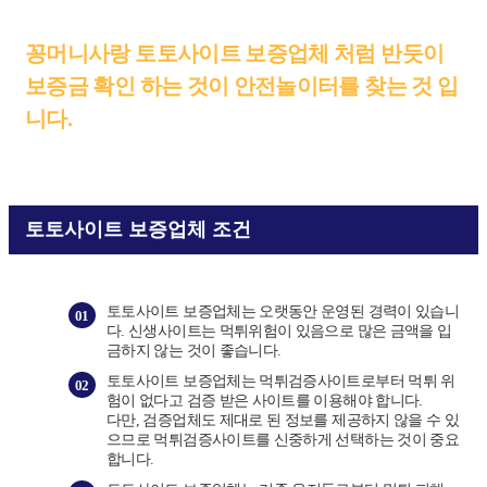
니다.
꽁머니사랑 토토사이트 보증업체 처럼 반듯이
보증금 확인 하는 것이
안전놀이터를 찾는 것 입
니다.
토토사이트 보증업체 조건
토토사이트 보증업체는 오랫동안 운영된 경력이 있습니
01
다. 신생사이트는 먹튀위험이 있음으로 많은 금액을 입
금하지 않는 것이 좋습니다.
토토사이트 보증업체는 먹튀검증사이트로부터 먹튀 위
02
험이 없다고 검증 받은 사이트를 이용해야 합니다.
다만, 검증업체도 제대로 된 정보를 제공하지 않을 수 있
으므로 먹튀검증사이트를 신중하게 선택하는 것이 중요
합니다.