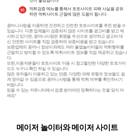
것이 좋겠습니다.
먹튀검증 메뉴를 통해서 토토사이트 피해 사실을 공유
05
하면 먹튀사이트 근절에 많은 도움이 됩니다.
꽁머니사랑을 이용하면 건전하고 안전한 토토사이트를 추천 받을 수
있습니다. 다른 업체들이 검증되지 않은 사이트를 광고비를 받고 제
시하고 있다면,
꽁머니사랑은 회원을 우선으로 생각하고 광고비 대
신 안전한 사이트를 직접 검증하여 보증비용을 받고 있습니다.
보증업체의 꽁머니 정보이외에도 여러 불법놀이터들의 먹튀행위를
근절하고 방지할 수 있도록 먹튀사이트 정보를 직접 제공하고 있습니
다.
또한,이용자분들이 토토사이트 이용 시 참고할만한 다양한 토토가이
드도 누구나 확인 하실 수 있습니다.
많은 유저들이 이용하고 있는 만큼, 다양한 피해 유형과 정보들도 쉽
게 얻어갈 수 있음으로 꽁머니사랑을 통해 먹튀 여부를 확인하시기
바랍니다.
믿을 수 있는 커뮤니티에서 검증 받아야만 정확하다는 것을 잊지 마
세요!
메이저 놀이터와 메이저 사이트