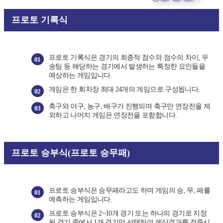
프로토 기록식
프로토 기록식은 경기의 최종적 점수와 점수의 차이, 우
01
숭팀 등 해당하는 경기에서 발생하는 특정한 요인들을
예상하는 게임입니다.
게임은 한 회차장 최대 24개의 게임으로 구성됩니다.
02
축구와 야구, 농구, 배구가 진행되며 축구만 연장전을 제
03
외하고 나머지 게임은 연장전을 포함합니다.
프로토 승부식(프로토 승무패)
프로토 승부식은 승무패라고도 하며 게임의 승, 무, 패를
01
예측하는 게임입니다.
프로토 승부식은 2~10개 경기 또는 하나의 경기로 지정
02
된 경기 중에서 1개 경기만 선택하여 예상결과를 적중시