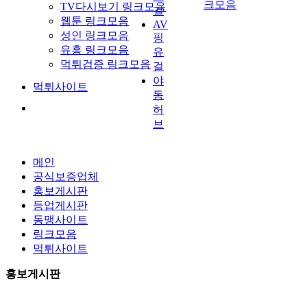
크모음
TV다시보기 링크모음
걸
웹툰 링크모음
AV
성인 링크모음
핑
유흥 링크모음
유
먹튀검증 링크모음
걸
야
먹튀사이트
동
허
브
메인
공식보증업체
홍보게시판
등업게시판
동맹사이트
링크모음
먹튀사이트
홍보게시판