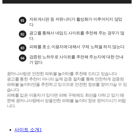
자유게시판 등 커뮤니티가 활성화가 이루어지지 않았
01
다.
광고를 통해서 네임드 사이트를 추천해 주는 경우가 많
02
다.
피해를 호소 이용자에 대해서 구제 노력을 하지 않는다.
03
검증된 노하우로 사이트를 추천해 주는지에 대한 안내
04
가 없다.
꽁머니사랑은 안전한 파워볼 놀이터를 추천해 드리고 있습니다.
광고를 통한 추천이 아니라 실제 검증 절차를 통해 안전하게 검증된
파워볼 놀이터만을 추천하고 있으므로 안전한 정보를 얻어가실 수 있
습니다.
피해를 입은 이용자가 있다면 피해 구제에도 최선을 다하고 있기 때
문에 꽁머니사랑에서 믿을만한 파워볼 놀이터 정보 얻어가시기 바랍
니다.
사이트 소개1