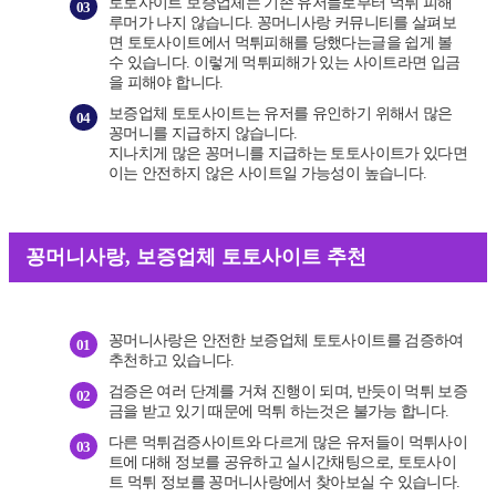
토토사이트 보증업체는 기존 유저들로부터 먹튀 피해
03
루머가 나지 않습니다. 꽁머니사랑 커뮤니티를 살펴보
면 토토사이트에서 먹튀피해를 당했다는
글을 쉽게 볼
수 있습니다. 이렇게 먹튀피해가 있는 사이트라면 입금
을 피해야 합니다.
보증업체 토토사이트는 유저를 유인하기 위해서 많은
04
꽁머니를 지급하지 않습니다.
지나치게 많은 꽁머니를 지급하는 토토사이트가 있다면
이는 안전하지 않은 사이트일 가능성이 높습니다.
꽁머니사랑, 보증업체 토토사이트 추천
꽁머니사랑은 안전한 보증업체 토토사이트를 검증하여
01
추천하고 있습니다.
검증은 여러 단계를 거쳐 진행이 되며, 반듯이 먹튀 보증
02
금을 받고 있기 때문에 먹튀 하는것은 불가능 합니다.
다른 먹튀검증사이트와 다르게 많은 유저들이 먹튀사이
03
트에 대해 정보를 공유하고 실시간채팅으로,
토토사이
트 먹튀 정보를 꽁머니사랑에서 찾아보실 수 있습니다.