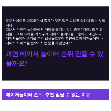
토토사이트를 이용하면서 중요한 것은 먹튀 피해를 당하지 않는 것입
니다.
그래서 안전한 놀이터에서 게임을 즐기는 것이 중요한데요. 많은 유
저들이 먹튀 피해를 막기 위해 메이저 놀이터를 이용하고 계십니다.
메이저놀이터 순위를 추천 업체들로부터 확인하고 메이저놀이터나
메이저 사이트를 선택하시는 분들이 많은데요.
과연 메이저 놀이터 순위 믿을 수 있
을까요?
메이저놀이터 순위, 추천 믿을 수 없는 이유