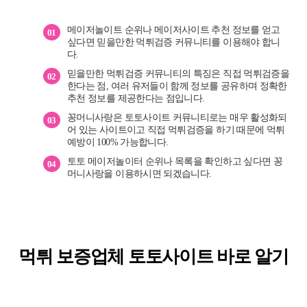
메이저놀이트 순위나 메이저사이트 추천 정보를 얻고
01
싶다면 믿을만한 먹튀검증 커뮤니티를 이용해야 합니
다.
믿을만한 먹튀검증 커뮤니티의 특징은 직접 먹튀검증을
02
한다는 점, 여러 유저들이 함께 정보를 공유하며 정확한
추천 정보를 제공한다는 점입니다.
꽁머니사랑은 토토사이트 커뮤니티로는 매우 활성화되
03
어 있는 사이트이고 직접 먹튀검증을 하기 때문에 먹튀
예방이 100% 가능합니다.
토토 메이저놀이터 순위나 목록을 확인하고 싶다면 꽁
04
머니사랑을 이용하시면 되겠습니다.
먹튀 보증업체 토토사이트
바로 알기