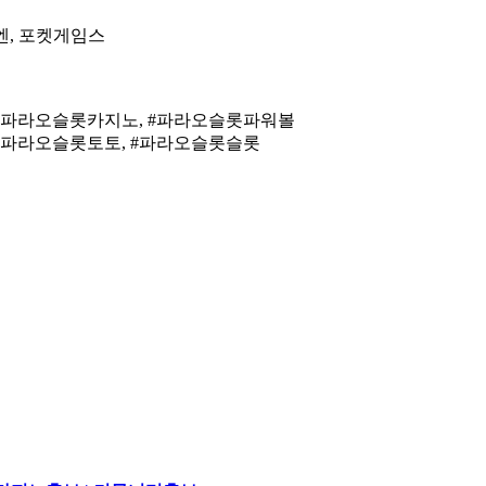
엔, 포켓게임스
 #파라오슬롯카지노, #파라오슬롯파워볼
#파라오슬롯토토, #파라오슬롯슬롯