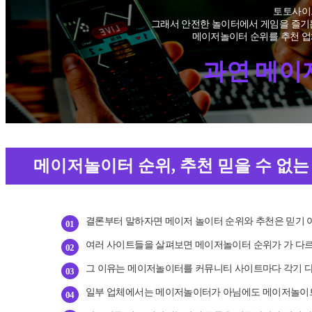
토토사이트
그래서 안전한 놀이터에서 게임을 즐기는
메이저놀이터 순위를 추천 업
과연 메이
메이저놀이터 순위, 추천 믿을 수 없는
결론부터 말하자면 메이저 놀이터 순위와 추천은 믿기 
01
여러 사이트들을 살펴보면 메이저놀이터 순위가 가 다르
02
그 이유는 메이저놀이터를 커뮤니티 사이트마다 각기 
03
일부 업체에서는 메이저놀이터가 아님에도 메이저놀이트
04