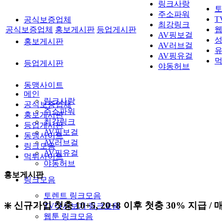
링크사랑
토
주소파워
T
공식보증업체
최강링크
공식보증업체
홍보게시판
등업게시판
웹
AV핑보걸
성
홍보게시판
AV러브걸
유
AV핑유걸
먹
등업게시판
야동허브
동맹사이트
메인
링크사랑
공식보증업체
주소파워
홍보게시판
최강링크
등업게시판
AV핑보걸
동맹사이트
AV러브걸
링크모음
AV핑유걸
먹튀사이트
야동허브
홍보게시판
링크모음
토렌트 링크모음
❇️ 신규가입 첫충 10+5, 20+8 이후 첫충 30% 지급 / 매
TV다시보기 링크모음
웹툰 링크모음