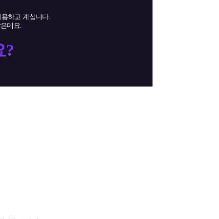
이용하고 계십니다.
은데요.
요?