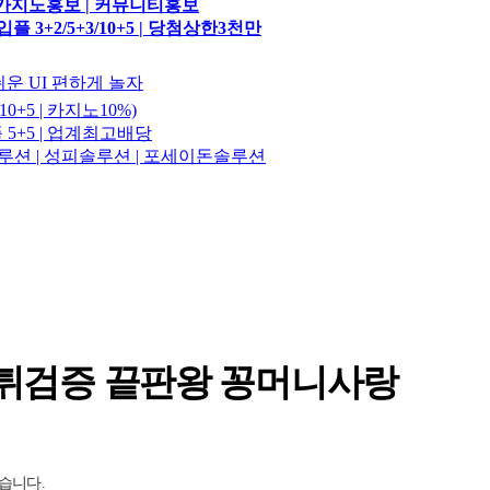
 카지노홍보 | 커뮤니티홍보
 3+2/5+3/10+5 | 당첨상한3천만
쉬운 UI 편하게 놀자
0+5 | 카지노10%)
 5+5 | 업계최고배당
루션 | 성피솔루션 | 포세이돈솔루션
튀검증
끝판왕 꽁머니사랑
습니다.