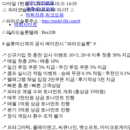
성인 링크모음
다아알
1만원
0
1225
2024.10.31 14:19
유흥 링크모음
△ 파라오슬롯 PHARAOH SLOT △
먹튀검증 링크모음
// 파라오슬롯주소 :
http://mxkf-68.com/#
먹튀사이트
// 파라오슬롯텔레 : Bss338
# 슬롯머신계의 공식 에이전시 "파라오슬롯" #
-* 신규가입 첫 충전 감사 이벤트 10+5, 20+8 이후 첫충 30% 지
-* 매일 첫충 20% / 매충 10%
-* 일간 루징 쿠폰 5% 지급 / 주간 루징 쿠폰 5% 지급
-* 콤프 실시간 적립 이벤트 - 승패 무관 0.3% 적립 / 추천인 0.1
-* 텔레그램 채널 입장 2만쿠폰 지급 / 후기작성 5천 지급
-* 빠른 충,환 / 빠른 고객상담
-* 파라오 계열 수퍼 토너먼트 개최 (총상금 33억원)
-* 매주 3천만원 상금 토너먼트 진행
-* 매월 1억원 상금 토너먼트 진행
-* 분기 3억원 상금 토너먼트 진행
-* 정식 게임사 환수 조작 불가
-* 프라그마틱, 플레이엔고, 씨큐나인, 벳소프트, 마이크로게이