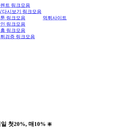
렌트 링크모음
V다시보기 링크모음
툰 링크모음
먹튀사이트
인 링크모음
흥 링크모음
튀검증 링크모음
일 첫20%, 매10% ❇️