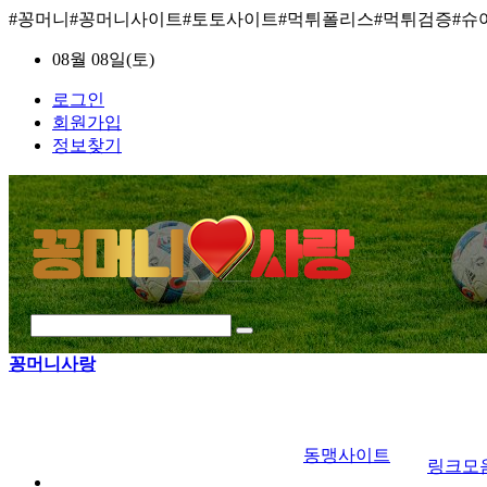
#꽁머니#꽁머니사이트#토토사이트#먹튀폴리스#먹튀검증#슈
08월 08일(토)
로그인
회원가입
정보찾기
꽁머니사랑
동맹사이트
링크모