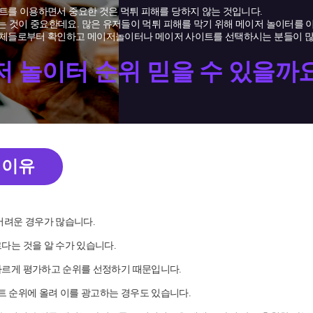
를 이용하면서 중요한 것은 먹튀 피해를 당하지 않는 것입니다.
 것이 중요한데요. 많은 유저들이 먹튀 피해를 막기 위해 메이저 놀이터를 
체들로부터 확인하고 메이저놀이터나 메이저 사이트를 선택하시는 분들이 많
저 놀이터 순위 믿을 수 있을까
 이유
어려운 경우가 많습니다.
다는 것을 알 수가 있습니다.
다르게 평가하고 순위를 선정하기 때문입니다.
 순위에 올려 이를 광고하는 경우도 있습니다.