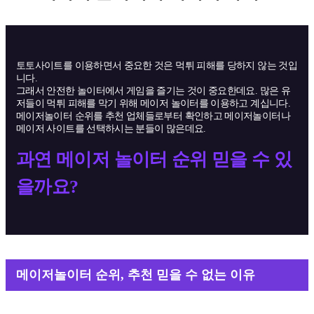
토토사이트를 이용하면서 중요한 것은 먹튀 피해를 당하지 않는 것입
니다.
그래서 안전한 놀이터에서 게임을 즐기는 것이 중요한데요. 많은 유
저들이 먹튀 피해를 막기 위해 메이저 놀이터를 이용하고 계십니다.
메이저놀이터 순위를 추천 업체들로부터 확인하고 메이저놀이터나
메이저 사이트를 선택하시는 분들이 많은데요.
과연 메이저 놀이터 순위 믿을 수 있
을까요?
메이저놀이터 순위, 추천 믿을 수 없는 이유