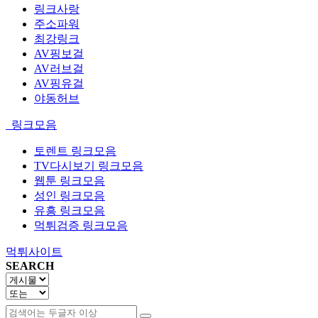
링크사랑
주소파워
최강링크
AV핑보걸
AV러브걸
AV핑유걸
야동허브
링크모음
토렌트 링크모음
TV다시보기 링크모음
웹툰 링크모음
성인 링크모음
유흥 링크모음
먹튀검증 링크모음
먹튀사이트
SEARCH