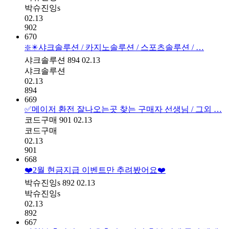
박슈진잉s
02.13
902
670
❇️✴️샤크솔루션 / 카지노솔루션 / 스포츠솔루션 / …
샤크솔루션
894
02.13
샤크솔루션
02.13
894
669
✅메이저 환전 잘나오는곳 찾는 구매자 선생님 / 그외 …
코드구매
901
02.13
코드구매
02.13
901
668
❤️2월 현금지급 이벤트만 추려봤어요❤️
박슈진잉s
892
02.13
박슈진잉s
02.13
892
667