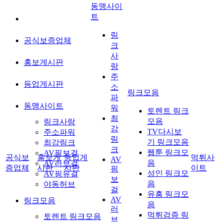
동맹사이
트
링
공식보증업체
크
사
홍보게시판
랑
주
등업게시판
소
링크모음
파
동맹사이트
워
토렌트 링크
최
모음
링크사랑
강
TV다시보
주소파워
링
기 링크모음
최강링크
크
웹툰 링크모
AV핑보걸
공식보
홍보게
등업게
먹튀사
AV
음
AV러브걸
증업체
시판
시판
이트
핑
성인 링크모
AV핑유걸
보
음
야동허브
걸
유흥 링크모
AV
링크모음
음
러
먹튀검증 링
토렌트 링크모음
브