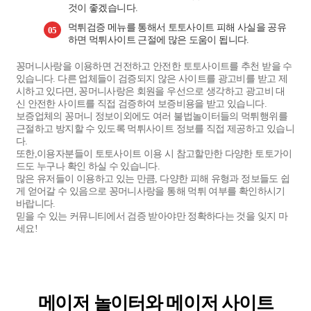
것이 좋겠습니다.
먹튀검증 메뉴를 통해서 토토사이트 피해 사실을 공유
05
하면 먹튀사이트 근절에 많은 도움이 됩니다.
꽁머니사랑을 이용하면 건전하고 안전한 토토사이트를 추천 받을 수
있습니다. 다른 업체들이 검증되지 않은 사이트를 광고비를 받고 제
시하고 있다면,
꽁머니사랑은 회원을 우선으로 생각하고 광고비 대
신 안전한 사이트를 직접 검증하여 보증비용을 받고 있습니다.
보증업체의 꽁머니 정보이외에도 여러 불법놀이터들의 먹튀행위를
근절하고 방지할 수 있도록 먹튀사이트 정보를 직접 제공하고 있습니
다.
또한,이용자분들이 토토사이트 이용 시 참고할만한 다양한 토토가이
드도 누구나 확인 하실 수 있습니다.
많은 유저들이 이용하고 있는 만큼, 다양한 피해 유형과 정보들도 쉽
게 얻어갈 수 있음으로 꽁머니사랑을 통해 먹튀 여부를 확인하시기
바랍니다.
믿을 수 있는 커뮤니티에서 검증 받아야만 정확하다는 것을 잊지 마
세요!
메이저 놀이터와 메이저 사이트