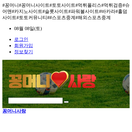
#꽁머니#꽁머니사이트#토토사이트#먹튀폴리스#먹튀검증#슈
어맨#카지노사이트#슬롯사이트#파워볼사이트#바카라#홀덤
사이트#토토커뮤니티##스포츠중계#해외스포츠중계
08월 08일(토)
로그인
회원가입
정보찾기
꽁머니사랑