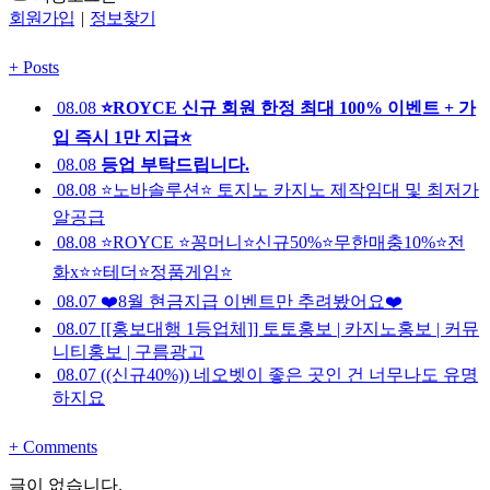
회원가입
|
정보찾기
+
Posts
08.08
⭐ROYCE 신규 회원 한정 최대 100% 이벤트 + 가
입 즉시 1만 지급⭐
08.08
등업 부탁드립니다.
08.08
⭐️노바솔루션⭐️ 토지노 카지노 제작임대 및 최저가
알공급
08.08
⭐️ROYCE ⭐️꽁머니⭐️신규50%⭐️무한매충10%⭐️전
화x⭐️⭐️테더⭐️정품게임⭐️
08.07
❤️8월 현금지급 이벤트만 추려봤어요❤️
08.07
[[홍보대행 1등업체]] 토토홍보 | 카지노홍보 | 커뮤
니티홍보 | 구름광고
08.07
((신규40%)) 네오벳이 좋은 곳인 건 너무나도 유명
하지요
+
Comments
글이 없습니다.