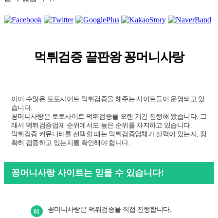
먹튀검증
끝판왕 꽁머니사랑
이미 수많은 토토사이트 먹튀검증을 해주는 사이트들이 운영되고 있
습니다.
꽁머니사랑은 토토사이트 먹튀검증을 오랜 기간 진행해 왔습니다. 그
래서 먹튀검증업체 순위에서도 높은 순위를 차지하고 있습니다.
먹튀검증 커뮤니티를 선택할 때는 먹튀검증업체가 실력이 있는지, 정
확히 검증하고 있는지를 확인해야 합니다.
꽁머니사랑 사이트는 믿을 수 있습니다!
꽁머니사랑은 먹튀검증을 직접 진행합니다.
01