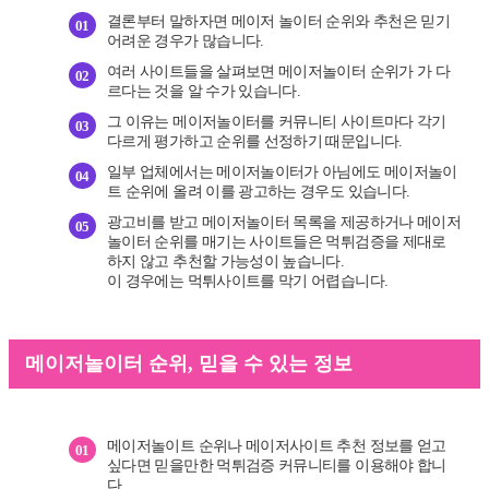
결론부터 말하자면 메이저 놀이터 순위와 추천은 믿기
01
어려운 경우가 많습니다.
여러 사이트들을 살펴보면 메이저놀이터 순위가 가 다
02
르다는 것을 알 수가 있습니다.
그 이유는 메이저놀이터를 커뮤니티 사이트마다 각기
03
다르게 평가하고 순위를 선정하기 때문입니다.
일부 업체에서는 메이저놀이터가 아님에도 메이저놀이
04
트 순위에 올려 이를 광고하는 경우도 있습니다.
광고비를 받고 메이저놀이터 목록을 제공하거나 메이저
05
놀이터 순위를 매기는 사이트들은 먹튀검증을 제대로
하지 않고 추천할 가능성이 높습니다.
이 경우에는 먹튀사이트를 막기 어렵습니다.
메이저놀이터 순위, 믿을 수 있는 정보
메이저놀이트 순위나 메이저사이트 추천 정보를 얻고
01
싶다면 믿을만한 먹튀검증 커뮤니티를 이용해야 합니
다.