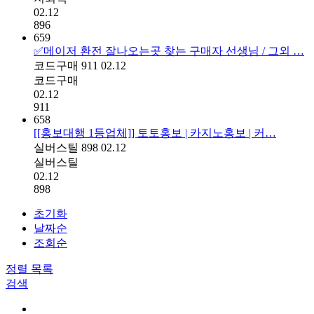
02.12
896
659
✅메이저 환전 잘나오는곳 찾는 구매자 선생님 / 그외 …
코드구매
911
02.12
코드구매
02.12
911
658
[[홍보대행 1등업체]] 토토홍보 | 카지노홍보 | 커…
실버스틸
898
02.12
실버스틸
02.12
898
초기화
날짜순
조회순
정렬
목록
검색