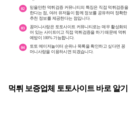
믿을만한 먹튀검증 커뮤니티의 특징은 직접 먹튀검증을
02
한다는 점, 여러 유저들이 함께 정보를 공유하며 정확한
추천 정보를 제공한다는 점입니다.
꽁머니사랑은 토토사이트 커뮤니티로는 매우 활성화되
03
어 있는 사이트이고 직접 먹튀검증을 하기 때문에 먹튀
예방이 100% 가능합니다.
토토 메이저놀이터 순위나 목록을 확인하고 싶다면 꽁
04
머니사랑을 이용하시면 되겠습니다.
먹튀 보증업체 토토사이트
바로 알기
토토사이트를 이용하면서 먹튀 보증업체 토토사이트를 찾는 분들이
늘고 있습니다.
먹튀 보증업체 토토사이트가 아니면 베팅후 당첨 되더라도 환전을 받
을 수 없기 때문입니다.