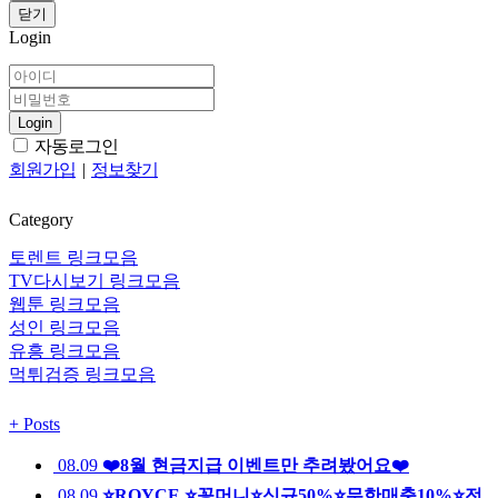
닫기
Login
Login
자동로그인
회원가입
|
정보찾기
Category
토렌트 링크모음
TV다시보기 링크모음
웹툰 링크모음
성인 링크모음
유흥 링크모음
먹튀검증 링크모음
+
Posts
08.09
❤️8월 현금지급 이벤트만 추려봤어요❤️
08.09
⭐️ROYCE ⭐️꽁머니⭐️신규50%⭐️무한매충10%⭐️전