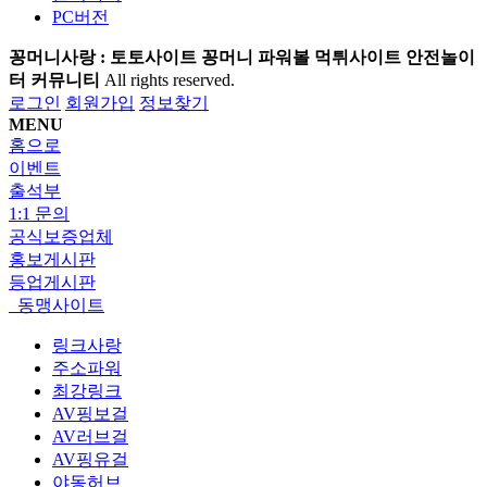
PC버전
꽁머니사랑 : 토토사이트 꽁머니 파워볼 먹튀사이트 안전놀이
터 커뮤니티
All rights reserved.
로그인
회원가입
정보찾기
MENU
홈으로
이벤트
출석부
1:1 문의
공식보증업체
홍보게시판
등업게시판
동맹사이트
링크사랑
주소파워
최강링크
AV핑보걸
AV러브걸
AV핑유걸
야동허브