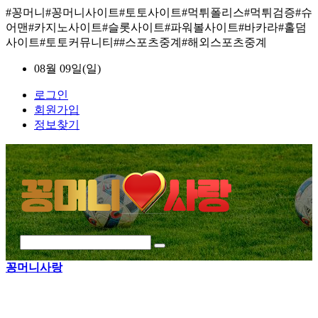
#꽁머니#꽁머니사이트#토토사이트#먹튀폴리스#먹튀검증#슈
어맨#카지노사이트#슬롯사이트#파워볼사이트#바카라#홀덤
사이트#토토커뮤니티##스포츠중계#해외스포츠중계
08월 09일(일)
로그인
회원가입
정보찾기
꽁머니사랑