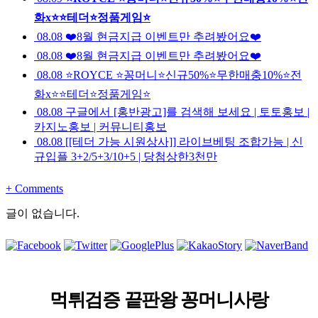
화x⭐️⭐️테더⭐️정품게임⭐️
08.08
❤️8월 현금지급 이벤트만 추려봤어요❤️
08.08
❤️8월 현금지급 이벤트만 추려봤어요❤️
08.08
⭐️ROYCE ⭐️꽁머니⭐️신규50%⭐️무한매충10%⭐️전
화x⭐️⭐️테더⭐️정품게임⭐️
08.08
구글에서 [홍반광고]를 검색해 보세요 | 토토홍보 |
카지노홍보 | 커뮤니티홍보
08.08
[[테더 가능 시원상사]] 라이브베팅 조합가능 | 신
규입플 3+2/5+3/10+5 | 당첨상한3천만
+
Comments
글이 없습니다.
먹튀검증
끝판왕 꽁머니사랑