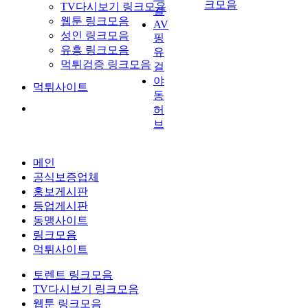
크모음
TV다시보기 링크모음
걸
웹툰 링크모음
AV
성인 링크모음
핑
유흥 링크모음
유
먹튀검증 링크모음
걸
야
먹튀사이트
동
허
브
메인
공식보증업체
홍보게시판
등업게시판
동맹사이트
링크모음
먹튀사이트
토렌트 링크모음
TV다시보기 링크모음
웹툰 링크모음