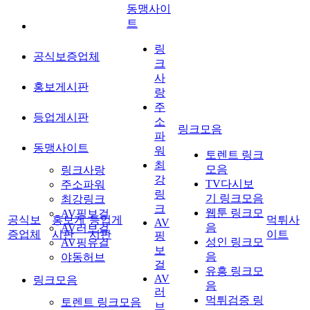
동맹사이
트
링
공식보증업체
크
사
홍보게시판
랑
주
등업게시판
소
링크모음
파
동맹사이트
워
토렌트 링크
최
모음
링크사랑
강
TV다시보
주소파워
링
기 링크모음
최강링크
크
웹툰 링크모
AV핑보걸
공식보
홍보게
등업게
먹튀사
AV
음
AV러브걸
증업체
시판
시판
이트
핑
성인 링크모
AV핑유걸
보
음
야동허브
걸
유흥 링크모
AV
링크모음
음
러
먹튀검증 링
토렌트 링크모음
브