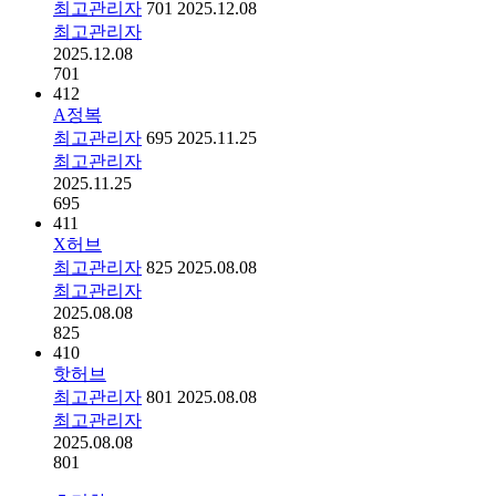
최고관리자
701
2025.12.08
최고관리자
2025.12.08
701
412
A정복
최고관리자
695
2025.11.25
최고관리자
2025.11.25
695
411
X허브
최고관리자
825
2025.08.08
최고관리자
2025.08.08
825
410
핫허브
최고관리자
801
2025.08.08
최고관리자
2025.08.08
801