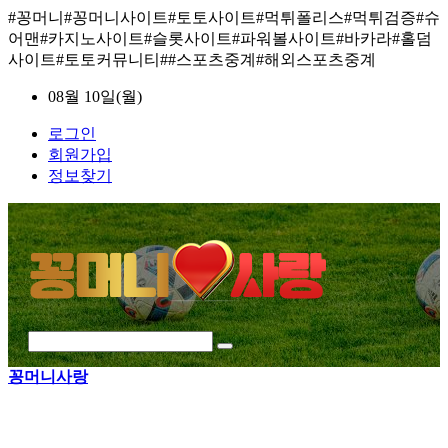
#꽁머니#꽁머니사이트#토토사이트#먹튀폴리스#먹튀검증#슈
어맨#카지노사이트#슬롯사이트#파워볼사이트#바카라#홀덤
사이트#토토커뮤니티##스포츠중계#해외스포츠중계
08월 10일(월)
로그인
회원가입
정보찾기
꽁머니사랑