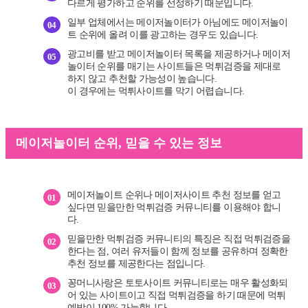
다르게 평가하고 순위를 선정하기 때문입니다.
일부 업체에서는 메이저놀이터가 아님에도 메이저놀이
04
트 순위에 올려 이를 광고하는 경우도 있습니다.
광고비를 받고 메이저놀이터 목록을 제공하거나 메이저
05
놀이터 순위를 매기는 사이트들은 먹튀검증을 제대로
하지 않고 추천할 가능성이 높습니다.
이 경우에는 먹튀사이트를 막기 어렵습니다.
메이저놀이터 순위, 믿을 수 있는 정보
메이저놀이트 순위나 메이저사이트 추천 정보를 얻고
01
싶다면 믿을만한 먹튀검증 커뮤니티를 이용해야 합니
다.
믿을만한 먹튀검증 커뮤니티의 특징은 직접 먹튀검증을
02
한다는 점, 여러 유저들이 함께 정보를 공유하며 정확한
추천 정보를 제공한다는 점입니다.
꽁머니사랑은 토토사이트 커뮤니티로는 매우 활성화되
03
어 있는 사이트이고 직접 먹튀검증을 하기 때문에 먹튀
예방이 100% 가능합니다.