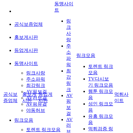
동맹사이
트
링
공식보증업체
크
사
홍보게시판
랑
주
등업게시판
소
링크모음
파
동맹사이트
워
토렌트 링크
최
모음
링크사랑
강
TV다시보
주소파워
링
기 링크모음
최강링크
크
웹툰 링크모
AV핑보걸
공식보
홍보게
등업게
먹튀사
AV
음
AV러브걸
증업체
시판
시판
이트
핑
성인 링크모
AV핑유걸
보
음
야동허브
걸
유흥 링크모
AV
링크모음
음
러
먹튀검증 링
토렌트 링크모음
브