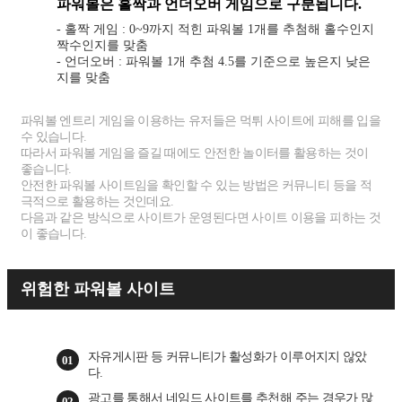
파워볼은 홀짝과 언더오버 게임으로 구분됩니다.
- 홀짝 게임 : 0~9까지 적힌 파워볼 1개를 추첨해 홀수인지
짝수인지를 맞춤
- 언더오버 : 파워볼 1개 추첨 4.5를 기준으로 높은지 낮은
지를 맞춤
파워볼 엔트리 게임을 이용하는 유저들은 먹튀 사이트에 피해를 입을
수 있습니다.
따라서 파워볼 게임을 즐길 때에도 안전한 놀이터를 활용하는 것이
좋습니다.
안전한 파워볼 사이트임을 확인할 수 있는 방법은 커뮤니티 등을 적
극적으로 활용하는 것인데요.
다음과 같은 방식으로 사이트가 운영된다면 사이트 이용을 피하는 것
이 좋습니다.
위험한 파워볼 사이트
자유게시판 등 커뮤니티가 활성화가 이루어지지 않았
01
다.
광고를 통해서 네임드 사이트를 추천해 주는 경우가 많
02