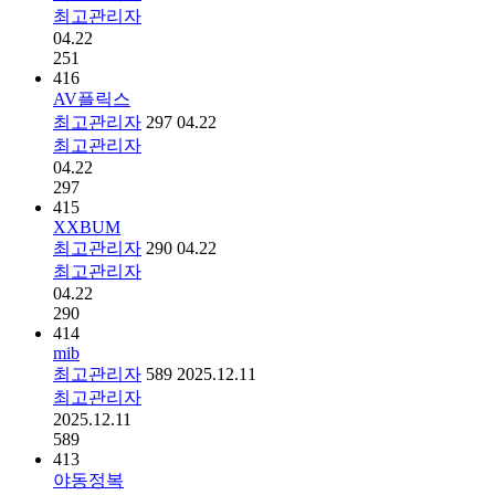
최고관리자
04.22
251
416
AV플릭스
최고관리자
297
04.22
최고관리자
04.22
297
415
XXBUM
최고관리자
290
04.22
최고관리자
04.22
290
414
mib
최고관리자
589
2025.12.11
최고관리자
2025.12.11
589
413
야동정복