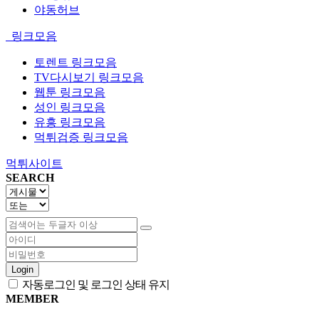
야동허브
링크모음
토렌트 링크모음
TV다시보기 링크모음
웹툰 링크모음
성인 링크모음
유흥 링크모음
먹튀검증 링크모음
먹튀사이트
SEARCH
Login
자동로그인 및 로그인 상태 유지
MEMBER