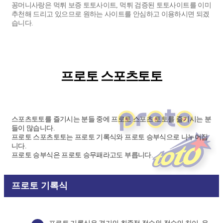
꽁머니사랑은 먹튀 보증 토토사이트, 먹튀 검증된 토토사이트를 이미
추천해 드리고 있으므로 원하는 사이트를 안심하고 이용하시면 되겠
습니다.
프로토 스포츠토토
스포츠토토를 즐기시는 분들 중에 프로토 스포츠 토토를 즐기시는 분
들이 많습니다.
프로토 스포츠토토는 프로토 기록식와 프로토 승부식으로 나누어집
니다.
프로토 승부식은 프로토 승무패라고도 부릅니다.
프로토 기록식