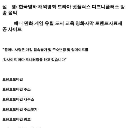
설 명: 한국영하 해외영화 드라마 넷플릭스 디즈니플러스 방
송 음악
애니 만화 게임 유틸 도서 교육 영화자막 토렌트자료제
공 사이트
"꽁머니사랑은 매일 접속불가 및 주소변경 및 업데이트를
각사이트 마다 모니터링을 하고 있습니다"
토렌트모바일
토렌트모바일 주소
토렌트모바일 새주소
토렌트모바일 주소찾기
토렌트모바일 링크