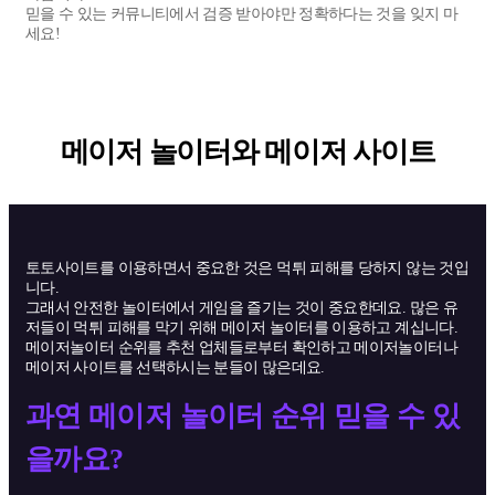
믿을 수 있는 커뮤니티에서 검증 받아야만 정확하다는 것을 잊지 마
세요!
메이저 놀이터와 메이저 사이트
토토사이트를 이용하면서 중요한 것은 먹튀 피해를 당하지 않는 것입
니다.
그래서 안전한 놀이터에서 게임을 즐기는 것이 중요한데요. 많은 유
저들이 먹튀 피해를 막기 위해 메이저 놀이터를 이용하고 계십니다.
메이저놀이터 순위를 추천 업체들로부터 확인하고 메이저놀이터나
메이저 사이트를 선택하시는 분들이 많은데요.
과연 메이저 놀이터 순위 믿을 수 있
을까요?