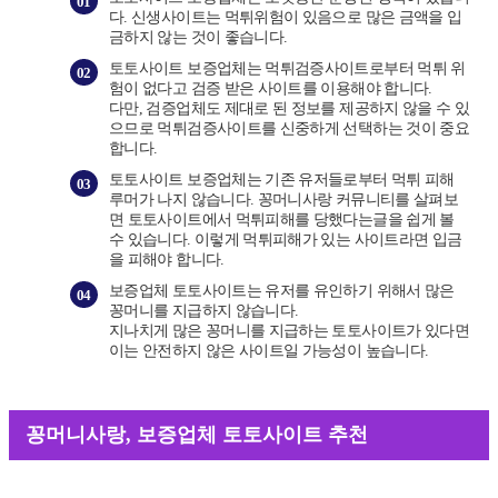
01
다. 신생사이트는 먹튀위험이 있음으로 많은 금액을 입
금하지 않는 것이 좋습니다.
토토사이트 보증업체는 먹튀검증사이트로부터 먹튀 위
02
험이 없다고 검증 받은 사이트를 이용해야 합니다.
다만, 검증업체도 제대로 된 정보를 제공하지 않을 수 있
으므로 먹튀검증사이트를 신중하게 선택하는 것이 중요
합니다.
토토사이트 보증업체는 기존 유저들로부터 먹튀 피해
03
루머가 나지 않습니다. 꽁머니사랑 커뮤니티를 살펴보
면 토토사이트에서 먹튀피해를 당했다는
글을 쉽게 볼
수 있습니다. 이렇게 먹튀피해가 있는 사이트라면 입금
을 피해야 합니다.
보증업체 토토사이트는 유저를 유인하기 위해서 많은
04
꽁머니를 지급하지 않습니다.
지나치게 많은 꽁머니를 지급하는 토토사이트가 있다면
이는 안전하지 않은 사이트일 가능성이 높습니다.
꽁머니사랑, 보증업체 토토사이트 추천