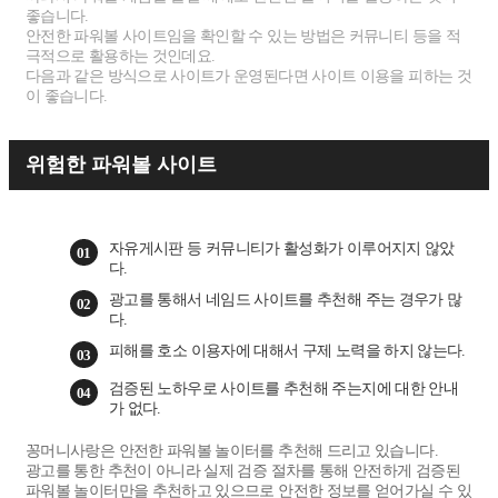
좋습니다.
안전한 파워볼 사이트임을 확인할 수 있는 방법은 커뮤니티 등을 적
극적으로 활용하는 것인데요.
다음과 같은 방식으로 사이트가 운영된다면 사이트 이용을 피하는 것
이 좋습니다.
위험한 파워볼 사이트
자유게시판 등 커뮤니티가 활성화가 이루어지지 않았
01
다.
광고를 통해서 네임드 사이트를 추천해 주는 경우가 많
02
다.
피해를 호소 이용자에 대해서 구제 노력을 하지 않는다.
03
검증된 노하우로 사이트를 추천해 주는지에 대한 안내
04
가 없다.
꽁머니사랑은 안전한 파워볼 놀이터를 추천해 드리고 있습니다.
광고를 통한 추천이 아니라 실제 검증 절차를 통해 안전하게 검증된
파워볼 놀이터만을 추천하고 있으므로 안전한 정보를 얻어가실 수 있