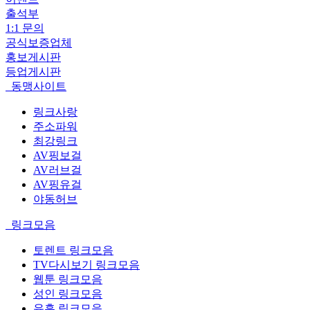
출석부
1:1 문의
공식보증업체
홍보게시판
등업게시판
동맹사이트
링크사랑
주소파워
최강링크
AV핑보걸
AV러브걸
AV핑유걸
야동허브
링크모음
토렌트 링크모음
TV다시보기 링크모음
웹툰 링크모음
성인 링크모음
유흥 링크모음