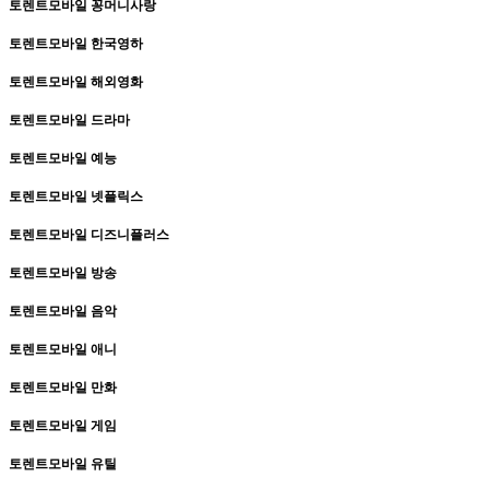
토렌트모바일 꽁머니사랑
토렌트모바일 한국영하
토렌트모바일 해외영화
토렌트모바일 드라마
토렌트모바일 예능
토렌트모바일 넷플릭스
토렌트모바일 디즈니플러스
토렌트모바일 방송
토렌트모바일 음악
토렌트모바일 애니
토렌트모바일 만화
토렌트모바일 게임
토렌트모바일 유틸