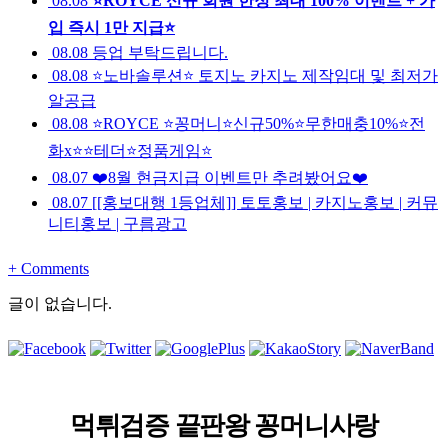
08.08
⭐ROYCE 신규 회원 한정 최대 100% 이벤트 + 가
입 즉시 1만 지급⭐
08.08
등업 부탁드립니다.
08.08
⭐️노바솔루션⭐️ 토지노 카지노 제작임대 및 최저가
알공급
08.08
⭐️ROYCE ⭐️꽁머니⭐️신규50%⭐️무한매충10%⭐️전
화x⭐️⭐️테더⭐️정품게임⭐️
08.07
❤️8월 현금지급 이벤트만 추려봤어요❤️
08.07
[[홍보대행 1등업체]] 토토홍보 | 카지노홍보 | 커뮤
니티홍보 | 구름광고
+
Comments
글이 없습니다.
먹튀검증
끝판왕 꽁머니사랑