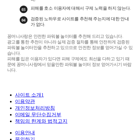
피해를 호소 이용자에 대해서 구제 노력을 하지 않는다.
03
검증된 노하우로 사이트를 추천해 주는지에 대한 안내
04
가 없다.
꽁머니사랑은 안전한 파워볼 놀이터를 추천해 드리고 있습니다.
광고를 통한 추천이 아니라 실제 검증 절차를 통해 안전하게 검증된
파워볼 놀이터만을 추천하고 있으므로 안전한 정보를 얻어가실 수 있
습니다.
피해를 입은 이용자가 있다면 피해 구제에도 최선을 다하고 있기 때
문에 꽁머니사랑에서 믿을만한 파워볼 놀이터 정보 얻어가시기 바랍
니다.
사이트 소개1
이용약관
개인정보처리방침
이메일 무단수집거부
책임의 한계와 법적고지
이용안내
문의하기