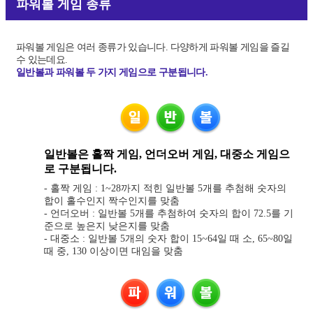
파워볼 게임 종류
파워볼 게임은 여러 종류가 있습니다. 다양하게 파워볼 게임을 즐길
수 있는데요.
일반볼과 파워볼 두 가지 게임으로 구분됩니다.
일반볼은 홀짝 게임, 언더오버 게임, 대중소 게임으
로 구분됩니다.
- 홀짝 게임 : 1~28까지 적힌 일반볼 5개를 추첨해 숫자의
합이 홀수인지 짝수인지를 맞춤
- 언더오버 : 일반볼 5개를 추첨하여 숫자의 합이 72.5를 기
준으로 높은지 낮은지를 맞춤
- 대중소 : 일반볼 5개의 숫자 합이 15~64일 때 소, 65~80일
때 중, 130 이상이면 대임을 맞춤