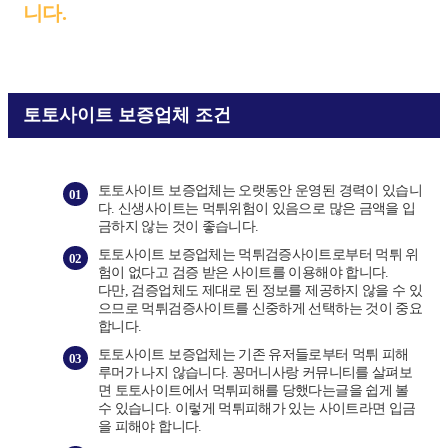
니다.
토토사이트 보증업체 조건
토토사이트 보증업체는 오랫동안 운영된 경력이 있습니
01
다. 신생사이트는 먹튀위험이 있음으로 많은 금액을 입
금하지 않는 것이 좋습니다.
토토사이트 보증업체는 먹튀검증사이트로부터 먹튀 위
02
험이 없다고 검증 받은 사이트를 이용해야 합니다.
다만, 검증업체도 제대로 된 정보를 제공하지 않을 수 있
으므로 먹튀검증사이트를 신중하게 선택하는 것이 중요
합니다.
토토사이트 보증업체는 기존 유저들로부터 먹튀 피해
03
루머가 나지 않습니다. 꽁머니사랑 커뮤니티를 살펴보
면 토토사이트에서 먹튀피해를 당했다는
글을 쉽게 볼
수 있습니다. 이렇게 먹튀피해가 있는 사이트라면 입금
을 피해야 합니다.