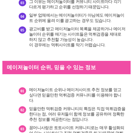
그 이유는 메이저놀이터를 커뮤니티 사이트마다 각기
03
다르게 평가하고 순위를 선정하기 때문입니다.
일부 업체에서는 메이저놀이터가 아님에도 메이저놀이
04
트 순위에 올려 이를 광고하는 경우도 있습니다.
광고비를 받고 메이저놀이터 목록을 제공하거나 메이저
05
놀이터 순위를 매기는 사이트들은 먹튀검증을 제대로
하지 않고 추천할 가능성이 높습니다.
이 경우에는 먹튀사이트를 막기 어렵습니다.
메이저놀이터 순위, 믿을 수 있는 정보
메이저놀이트 순위나 메이저사이트 추천 정보를 얻고
01
싶다면 믿을만한 먹튀검증 커뮤니티를 이용해야 합니
다.
믿을만한 먹튀검증 커뮤니티의 특징은 직접 먹튀검증을
02
한다는 점, 여러 유저들이 함께 정보를 공유하며 정확한
추천 정보를 제공한다는 점입니다.
꽁머니사랑은 토토사이트 커뮤니티로는 매우 활성화되
03