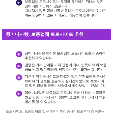
보증업체 토토사이트는 유저를 유인하기 위해서 많은
04
꽁머니를 지급하지 않습니다.
지나치게 많은 꽁머니를 지급하는 토토사이트가 있다면
이는 안전하지 않은 사이트일 가능성이 높습니다.
꽁머니사랑, 보증업체 토토사이트 추천
꽁머니사랑은 안전한 보증업체 토토사이트를 검증하여
01
추천하고 있습니다.
검증은 여러 단계를 거쳐 진행이 되며, 반듯이 먹튀 보증
02
금을 받고 있기 때문에 먹튀 하는것은 불가능 합니다.
다른 먹튀검증사이트와 다르게 많은 유저들이 먹튀사이
03
트에 대해 정보를 공유하고 실시간채팅으로,
토토사이
트 먹튀 정보를 꽁머니사랑에서 찾아보실 수 있습니다.
꽁머니사랑은 보증업체 토토사이트에 대하여 보증금을
04
받고 인증 내역서 까지 첨부하고 있습니다. 그래서 먹튀
방지를 할 수 있습니다.
토토사이트, 보증업체를 찾는다면 먹튀검증사이트로부터 검증받은