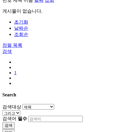
번호
제목
이름
날짜
조회
게시물이 없습니다.
초기화
날짜순
조회순
정렬
목록
검색
1
Search
검색대상
검색어
필수
검색