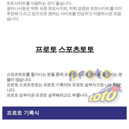
토토사이트를 이용하는 것이 좋습니다.
꽁머니사랑은 먹튀 보증 토토사이트, 먹튀 검증된 토토사이트를 이미
추천해 드리고 있으므로 원하는 사이트를 안심하고 이용하시면 되겠
습니다.
프로토 스포츠토토
스포츠토토를 즐기시는 분들 중에 프로토 스포츠 토토를 즐기시는 분
들이 많습니다.
프로토 스포츠토토는 프로토 기록식와 프로토 승부식으로 나누어집
니다.
프로토 승부식은 프로토 승무패라고도 부릅니다.
프로토 기록식