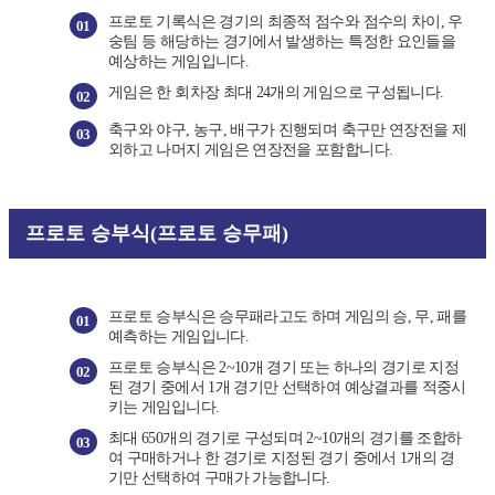
프로토 기록식은 경기의 최종적 점수와 점수의 차이, 우
01
숭팀 등 해당하는 경기에서 발생하는 특정한 요인들을
예상하는 게임입니다.
게임은 한 회차장 최대 24개의 게임으로 구성됩니다.
02
축구와 야구, 농구, 배구가 진행되며 축구만 연장전을 제
03
외하고 나머지 게임은 연장전을 포함합니다.
프로토 승부식(프로토 승무패)
프로토 승부식은 승무패라고도 하며 게임의 승, 무, 패를
01
예측하는 게임입니다.
프로토 승부식은 2~10개 경기 또는 하나의 경기로 지정
02
된 경기 중에서 1개 경기만 선택하여 예상결과를 적중시
키는 게임입니다.
최대 650개의 경기로 구성되며 2~10개의 경기를 조합하
03
여 구매하거나 한 경기로 지정된 경기 중에서 1개의 경
기만 선택하여 구매가 가능합니다.