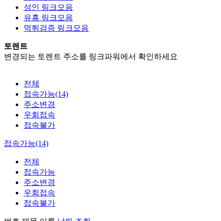
성인 링크모음
유흥 링크모음
먹튀검증 링크모음
토렌트
변경되는 토렌트 주소를 링크파워에서 확인하세요
전체
접속가능(14)
주소변경
우회접속
접속불가
접속가능(14)
전체
접속가능
주소변경
우회접속
접속불가