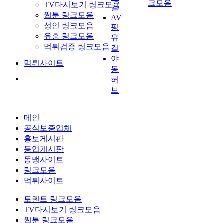
크모음
TV다시보기 링크모음
걸
웹툰 링크모음
AV
성인 링크모음
핑
유흥 링크모음
유
먹튀검증 링크모음
걸
야
먹튀사이트
동
허
브
메인
공식보증업체
홍보게시판
등업게시판
동맹사이트
링크모음
먹튀사이트
토렌트 링크모음
TV다시보기 링크모음
웹툰 링크모음