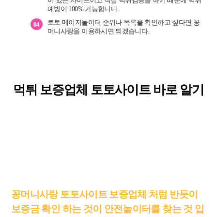
어 있는 사이트이고 직접 먹튀검증을 하기 때문에 먹튀
예방이 100% 가능합니다.
토토 메이저놀이터 순위나 목록을 확인하고 싶다면 꽁
04
머니사랑을 이용하시면 되겠습니다.
먹튀 보증업체 토토사이트
바로 알기
토토사이트를 이용하면서 먹튀 보증업체 토토사이트를 찾는 분들이
늘고 있습니다.
먹튀 보증업체 토토사이트가 아니면 베팅후 당첨 되더라도 환전을 받
을 수 없기 때문입니다.
토토검증 사이트 일부 보증업체 표시는 되어있지만 먹튀 당하고 있습
니다.
꽁머니사랑 토토사이트 보증업체 처럼 반듯이
보증금 확인 하는 것이
안전놀이터를 찾는 것 입