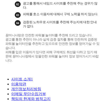
광고를 통해서 네임드 사이트를 추천해 주는 경우가 많
02
다.
피해를 호소 이용자에 대해서 구제 노력을 하지 않는다.
03
검증된 노하우로 사이트를 추천해 주는지에 대한 안내
04
가 없다.
꽁머니사랑은 안전한 파워볼 놀이터를 추천해 드리고 있습니다.
광고를 통한 추천이 아니라 실제 검증 절차를 통해 안전하게 검증된
파워볼 놀이터만을 추천하고 있으므로 안전한 정보를 얻어가실 수 있
습니다.
피해를 입은 이용자가 있다면 피해 구제에도 최선을 다하고 있기 때
문에 꽁머니사랑에서 믿을만한 파워볼 놀이터 정보 얻어가시기 바랍
니다.
사이트 소개1
이용약관
개인정보처리방침
이메일 무단수집거부
책임의 한계와 법적고지