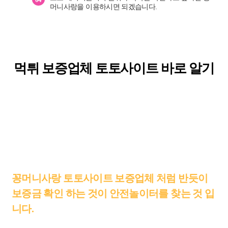
머니사랑을 이용하시면 되겠습니다.
먹튀 보증업체 토토사이트
바로 알기
토토사이트를 이용하면서 먹튀 보증업체 토토사이트를 찾는 분들이
늘고 있습니다.
먹튀 보증업체 토토사이트가 아니면 베팅후 당첨 되더라도 환전을 받
을 수 없기 때문입니다.
토토검증 사이트 일부 보증업체 표시는 되어있지만 먹튀 당하고 있습
니다.
꽁머니사랑 토토사이트 보증업체 처럼 반듯이
보증금 확인 하는 것이
안전놀이터를 찾는 것 입
니다.