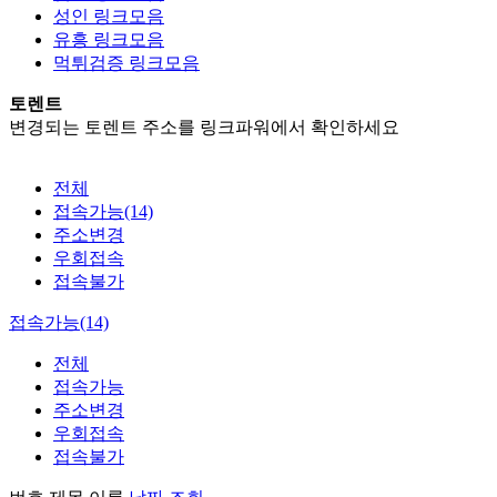
성인 링크모음
유흥 링크모음
먹튀검증 링크모음
토렌트
변경되는 토렌트 주소를 링크파워에서 확인하세요
전체
접속가능(14)
주소변경
우회접속
접속불가
접속가능(14)
전체
접속가능
주소변경
우회접속
접속불가