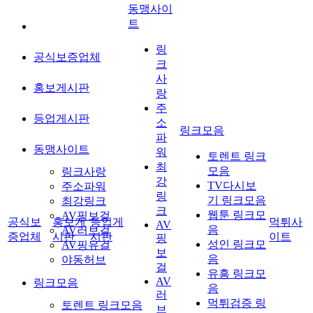
동맹사이
트
링
공식보증업체
크
사
홍보게시판
랑
주
등업게시판
소
링크모음
파
동맹사이트
워
토렌트 링크
최
모음
링크사랑
강
TV다시보
주소파워
링
기 링크모음
최강링크
크
웹툰 링크모
AV핑보걸
공식보
홍보게
등업게
먹튀사
AV
음
AV러브걸
증업체
시판
시판
이트
핑
성인 링크모
AV핑유걸
보
음
야동허브
걸
유흥 링크모
AV
링크모음
음
러
먹튀검증 링
토렌트 링크모음
브