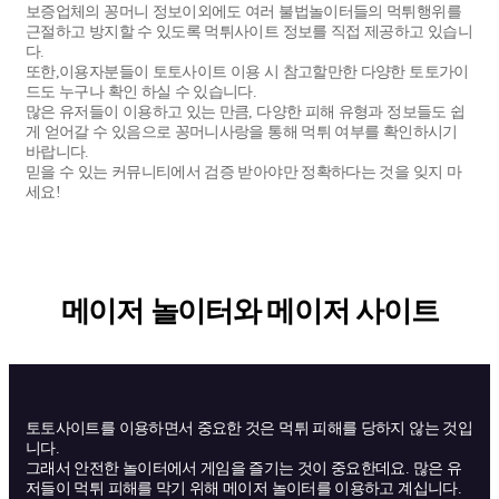
보증업체의 꽁머니 정보이외에도 여러 불법놀이터들의 먹튀행위를
근절하고 방지할 수 있도록 먹튀사이트 정보를 직접 제공하고 있습니
다.
또한,이용자분들이 토토사이트 이용 시 참고할만한 다양한 토토가이
드도 누구나 확인 하실 수 있습니다.
많은 유저들이 이용하고 있는 만큼, 다양한 피해 유형과 정보들도 쉽
게 얻어갈 수 있음으로 꽁머니사랑을 통해 먹튀 여부를 확인하시기
바랍니다.
믿을 수 있는 커뮤니티에서 검증 받아야만 정확하다는 것을 잊지 마
세요!
메이저 놀이터와 메이저 사이트
토토사이트를 이용하면서 중요한 것은 먹튀 피해를 당하지 않는 것입
니다.
그래서 안전한 놀이터에서 게임을 즐기는 것이 중요한데요. 많은 유
저들이 먹튀 피해를 막기 위해 메이저 놀이터를 이용하고 계십니다.