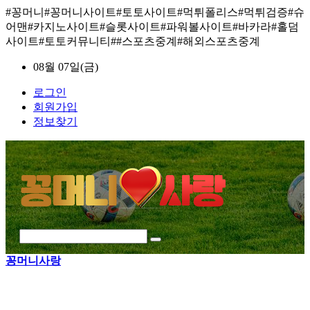
#꽁머니#꽁머니사이트#토토사이트#먹튀폴리스#먹튀검증#슈
어맨#카지노사이트#슬롯사이트#파워볼사이트#바카라#홀덤
사이트#토토커뮤니티##스포츠중계#해외스포츠중계
08월 07일(금)
로그인
회원가입
정보찾기
꽁머니사랑