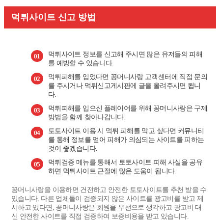
먹튀사이트 신고 방법
먹튀사이트 정보를 신고해 주시면 많은 유저들의 피해
01
를 예방할 수 있습니다.
먹튀피해를 입었다면 꽁머니사랑 고객센터에 직접 문의
02
를 주시거나 먹튀신고게시판에 글을 올려주시면 됩니
다.
먹튀피해를 입으신 플레이어를 위해 꽁머니사랑은 구제
03
방법을 함께 찾아나갑니다.
토토사이트 이용 시 먹튀 피해를 막고 싶다면 커뮤니티
04
를 통해 정보를 얻어 피해가 의심되는 사이트를 피하는
것이 좋겠습니다.
먹튀검증 메뉴를 통해서 토토사이트 피해 사실을 공유
05
하면 먹튀사이트 근절에 많은 도움이 됩니다.
꽁머니사랑을 이용하면 건전하고 안전한 토토사이트를 추천 받을 수
있습니다. 다른 업체들이 검증되지 않은 사이트를 광고비를 받고 제
시하고 있다면,
꽁머니사랑은 회원을 우선으로 생각하고 광고비 대
신 안전한 사이트를 직접 검증하여 보증비용을 받고 있습니다.