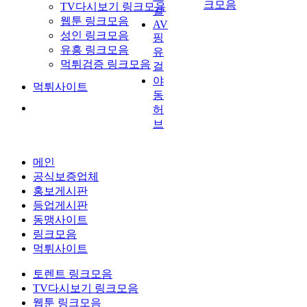
크모음
TV다시보기 링크모음
걸
웹툰 링크모음
AV
성인 링크모음
핑
유흥 링크모음
유
먹튀검증 링크모음
걸
야
먹튀사이트
동
허
브
메인
공식보증업체
홍보게시판
등업게시판
동맹사이트
링크모음
먹튀사이트
토렌트 링크모음
TV다시보기 링크모음
웹툰 링크모음