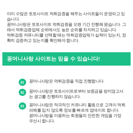
이미 수많은 토토사이트 먹튀검증을 해주는 사이트들이 운영되고 있
습니다.
꽁머니사랑은 토토사이트 먹튀검증을 오랜 기간 진행해 왔습니다. 그
래서 먹튀검증업체 순위에서도 높은 순위를 차지하고 있습니다.
먹튀검증 커뮤니티를 선택할 때는 먹튀검증업체가 실력이 있는지, 정
확히 검증하고 있는지를 확인해야 합니다.
꽁머니사랑 사이트는 믿을 수 있습니다!
꽁머니사랑은 먹튀검증을 직접 진행합니다.
01
꽁머니사랑은 토토사이트로부터 보증금을 받지않고서
02
는 광고를 진행하지 않습니다.
꽁머니사랑은 적극적인 커뮤니티 활동으로 고객이 먹튀
03
피해를 입지 않도록 정보를 빠르게 업데이트 합니다.
꽁머니사랑을 이용하는 회원들의 안전한 게임을 가장
우선시 합니다.