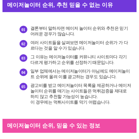
메이저놀이터 순위, 추천 믿을 수 없는 이유
결론부터 말하자면 메이저 놀이터 순위와 추천은 믿기
01
어려운 경우가 많습니다.
여러 사이트들을 살펴보면 메이저놀이터 순위가 가 다
02
르다는 것을 알 수가 있습니다.
그 이유는 메이저놀이터를 커뮤니티 사이트마다 각기
03
다르게 평가하고 순위를 선정하기 때문입니다.
일부 업체에서는 메이저놀이터가 아님에도 메이저놀이
04
트 순위에 올려 이를 광고하는 경우도 있습니다.
광고비를 받고 메이저놀이터 목록을 제공하거나 메이저
05
놀이터 순위를 매기는 사이트들은 먹튀검증을 제대로
하지 않고 추천할 가능성이 높습니다.
이 경우에는 먹튀사이트를 막기 어렵습니다.
메이저놀이터 순위, 믿을 수 있는 정보