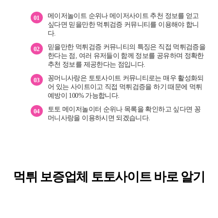
메이저놀이트 순위나 메이저사이트 추천 정보를 얻고
01
싶다면 믿을만한 먹튀검증 커뮤니티를 이용해야 합니
다.
믿을만한 먹튀검증 커뮤니티의 특징은 직접 먹튀검증을
02
한다는 점, 여러 유저들이 함께 정보를 공유하며 정확한
추천 정보를 제공한다는 점입니다.
꽁머니사랑은 토토사이트 커뮤니티로는 매우 활성화되
03
어 있는 사이트이고 직접 먹튀검증을 하기 때문에 먹튀
예방이 100% 가능합니다.
토토 메이저놀이터 순위나 목록을 확인하고 싶다면 꽁
04
머니사랑을 이용하시면 되겠습니다.
먹튀 보증업체 토토사이트
바로 알기