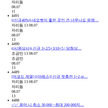
자리돔
08.07
11
4491
((신규40%)) 네오벳이 좋은 곳인 건 너무나도 유명…
자리돔
13
08.07
자리돔
08.07
13
4490
((시원상사)) 신규 3+2/5+3/10+5 | 당첨상…
조금만
13
08.07
조금만
08.07
13
4489
[어코드 계열] [(아레스)] 신규 첫충전 1+2 or…
자리돔
13
08.07
자리돔
08.07
13
4488
✅✅ 꽁머.니 최소 30,000 ~최대 200,000지…