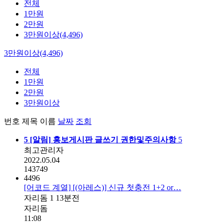
전체
1만원
2만원
3만원이상(4,496)
3만원이상(4,496)
전체
1만원
2만원
3만원이상
번호
제목
이름
날짜
조회
5
[알림]
홍보게시판 글쓰기 권한및주의사항
5
최고관리자
2022.05.04
143749
4496
[어코드 계열] [(아레스)] 신규 첫충전 1+2 or…
자리돔
1
13분전
자리돔
11:08