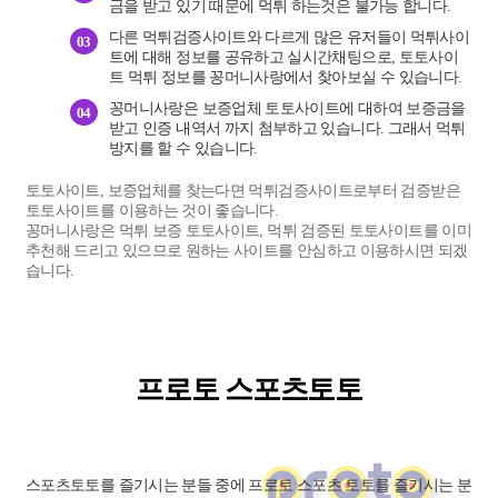
금을 받고 있기 때문에 먹튀 하는것은 불가능 합니다.
다른 먹튀검증사이트와 다르게 많은 유저들이 먹튀사이
03
트에 대해 정보를 공유하고 실시간채팅으로,
토토사이
트 먹튀 정보를 꽁머니사랑에서 찾아보실 수 있습니다.
꽁머니사랑은 보증업체 토토사이트에 대하여 보증금을
04
받고 인증 내역서 까지 첨부하고 있습니다. 그래서 먹튀
방지를 할 수 있습니다.
토토사이트, 보증업체를 찾는다면 먹튀검증사이트로부터 검증받은
토토사이트를 이용하는 것이 좋습니다.
꽁머니사랑은 먹튀 보증 토토사이트, 먹튀 검증된 토토사이트를 이미
추천해 드리고 있으므로 원하는 사이트를 안심하고 이용하시면 되겠
습니다.
프로토 스포츠토토
스포츠토토를 즐기시는 분들 중에 프로토 스포츠 토토를 즐기시는 분