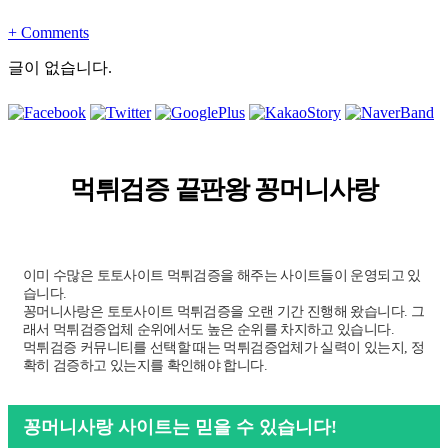
+
Comments
글이 없습니다.
먹튀검증
끝판왕 꽁머니사랑
이미 수많은 토토사이트 먹튀검증을 해주는 사이트들이 운영되고 있
습니다.
꽁머니사랑은 토토사이트 먹튀검증을 오랜 기간 진행해 왔습니다. 그
래서 먹튀검증업체 순위에서도 높은 순위를 차지하고 있습니다.
먹튀검증 커뮤니티를 선택할 때는 먹튀검증업체가 실력이 있는지, 정
확히 검증하고 있는지를 확인해야 합니다.
꽁머니사랑 사이트는 믿을 수 있습니다!