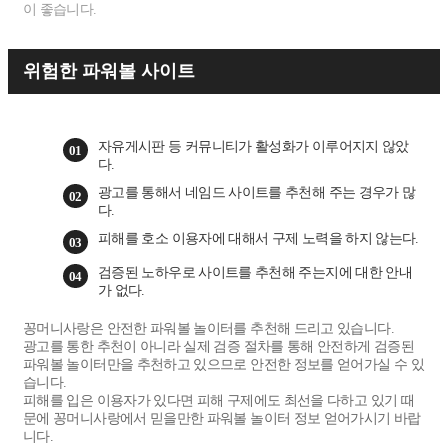
이 좋습니다.
위험한 파워볼 사이트
자유게시판 등 커뮤니티가 활성화가 이루어지지 않았
01
다.
광고를 통해서 네임드 사이트를 추천해 주는 경우가 많
02
다.
피해를 호소 이용자에 대해서 구제 노력을 하지 않는다.
03
검증된 노하우로 사이트를 추천해 주는지에 대한 안내
04
가 없다.
꽁머니사랑은 안전한 파워볼 놀이터를 추천해 드리고 있습니다.
광고를 통한 추천이 아니라 실제 검증 절차를 통해 안전하게 검증된
파워볼 놀이터만을 추천하고 있으므로 안전한 정보를 얻어가실 수 있
습니다.
피해를 입은 이용자가 있다면 피해 구제에도 최선을 다하고 있기 때
문에 꽁머니사랑에서 믿을만한 파워볼 놀이터 정보 얻어가시기 바랍
니다.