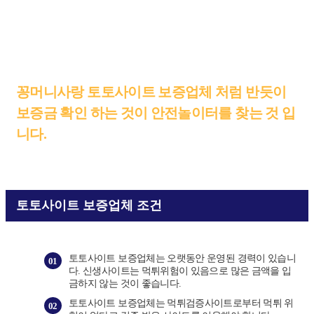
토토사이트를 이용하면서 먹튀 보증업체 토토사이트를 찾는 분들이
늘고 있습니다.
먹튀 보증업체 토토사이트가 아니면 베팅후 당첨 되더라도 환전을 받
을 수 없기 때문입니다.
토토검증 사이트 일부 보증업체 표시는 되어있지만 먹튀 당하고 있습
니다.
꽁머니사랑 토토사이트 보증업체 처럼 반듯이
보증금 확인 하는 것이
안전놀이터를 찾는 것 입
니다.
토토사이트 보증업체 조건
토토사이트 보증업체는 오랫동안 운영된 경력이 있습니
01
다. 신생사이트는 먹튀위험이 있음으로 많은 금액을 입
금하지 않는 것이 좋습니다.
토토사이트 보증업체는 먹튀검증사이트로부터 먹튀 위
02