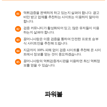
먹튀검증을 완벽하게 하고 있는지 살펴야 합니다. 광고
01
비만 받고 업체를 추천하는 사이트는 이용하지 말아야
합니다.
검증 커뮤니티가 활성화되어 있고, 많은 유저들이 이용
02
하는지 살펴야 합니다.
꽁머니사랑은 이중 검증을 통하여 안전한 프로토 승부
03
식 사이트만을 추천해 드립니다.
지금까지 100% 피해 없이 검증 사이트를 추천해 온 사이
04
트에서 정보를 얻는 것이 중요하겠습니다.
꽁머니사랑의 먹튀검증게시판을 이용하면 최신 먹튀정
05
보를 얻을 수 있습니다.
파워볼