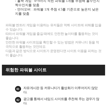
- 홀짝 게임 : 0~9까지 적힌 파워볼 1개를 추첨해 홀수인지
짝수인지를 맞춤
- 언더오버 : 파워볼 1개 추첨 4.5를 기준으로 높은지 낮은
지를 맞춤
파워볼 엔트리 게임을 이용하는 유저들은 먹튀 사이트에 피해를 입을
수 있습니다.
따라서 파워볼 게임을 즐길 때에도 안전한 놀이터를 활용하는 것이
좋습니다.
안전한 파워볼 사이트임을 확인할 수 있는 방법은 커뮤니티 등을 적
극적으로 활용하는 것인데요.
다음과 같은 방식으로 사이트가 운영된다면 사이트 이용을 피하는 것
이 좋습니다.
위험한 파워볼 사이트
자유게시판 등 커뮤니티가 활성화가 이루어지지 않았
01
다.
광고를 통해서 네임드 사이트를 추천해 주는 경우가 많
02
다.