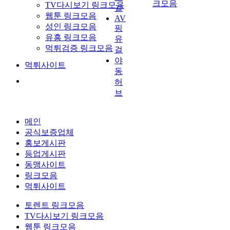
크모음
TV다시보기 링크모음
걸
웹툰 링크모음
AV
성인 링크모음
핑
유흥 링크모음
유
먹튀검증 링크모음
걸
야
먹튀사이트
동
허
브
메인
공식보증업체
홍보게시판
등업게시판
동맹사이트
링크모음
먹튀사이트
토렌트 링크모음
TV다시보기 링크모음
웹툰 링크모음